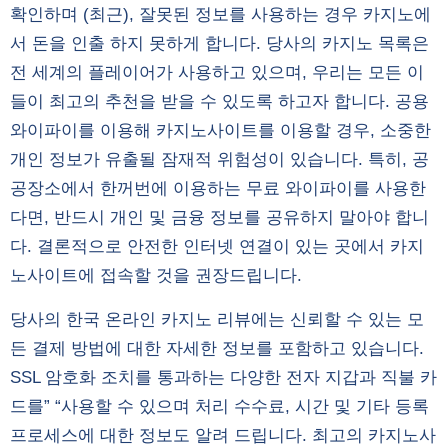
확인하며 (최근), 잘못된 정보를 사용하는 경우 카지노에
서 돈을 인출 하지 못하게 합니다. 당사의 카지노 목록은
전 세계의 플레이어가 사용하고 있으며, 우리는 모든 이
들이 최고의 추천을 받을 수 있도록 하고자 합니다. 공용
와이파이를 이용해 카지노사이트를 이용할 경우, 소중한
개인 정보가 유출될 잠재적 위험성이 있습니다. 특히, 공
공장소에서 한꺼번에 이용하는 무료 와이파이를 사용한
다면, 반드시 개인 및 금융 정보를 공유하지 말아야 합니
다. 결론적으로 안전한 인터넷 연결이 있는 곳에서 카지
노사이트에 접속할 것을 권장드립니다.
당사의 한국 온라인 카지노 리뷰에는 신뢰할 수 있는 모
든 결제 방법에 대한 자세한 정보를 포함하고 있습니다.
SSL 암호화 조치를 통과하는 다양한 전자 지갑과 직불 카
드를” “사용할 수 있으며 처리 수수료, 시간 및 기타 등록
프로세스에 대한 정보도 알려 드립니다. 최고의 카지노사