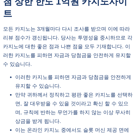
첨 상한 한도 1억원 카지노사이
트
모든 카지노는 3개월마다 다시 조사를 받으며 이에 따라
리뷰 점수가 갱신됩니다. 당사는 투명성을 중시하므로 각
카지노에 대한 좋은 점과 나쁜 점을 모두 기재합니다. 이
러한 카지노를 피하면 자금과 당첨금을 안전하게 유지할
수 있습니다.
이러한 카지노를 피하면 자금과 당첨금을 안전하게
유지할 수 있습니다.
만약 귀하께서 정직하고 평판 좋은 카지노를 선택하
면, 잘 대우받을 수 있을 것이라고 확신 할 수 있으
며, 규칙에 반하는 무언가를 하지 않는 이상 무사히
상금을 받게 됩니다.
이는 온라인 카지노 중에서도 슬롯 머신 제공 면에