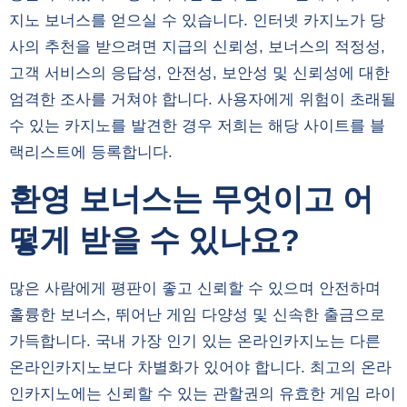
지노 보너스를 얻으실 수 있습니다. 인터넷 카지노가 당
사의 추천을 받으려면 지급의 신뢰성, 보너스의 적정성,
고객 서비스의 응답성, 안전성, 보안성 및 신뢰성에 대한
엄격한 조사를 거쳐야 합니다. 사용자에게 위험이 초래될
수 있는 카지노를 발견한 경우 저희는 해당 사이트를 블
랙리스트에 등록합니다.
환영 보너스는 무엇이고 어
떻게 받을 수 있나요?
많은 사람에게 평판이 좋고 신뢰할 수 있으며 안전하며
훌륭한 보너스, 뛰어난 게임 다양성 및 신속한 출금으로
가득합니다. 국내 가장 인기 있는 온라인카지노는 다른
온라인카지노보다 차별화가 있어야 합니다. 최고의 온라
인카지노에는 신뢰할 수 있는 관할권의 유효한 게임 라이