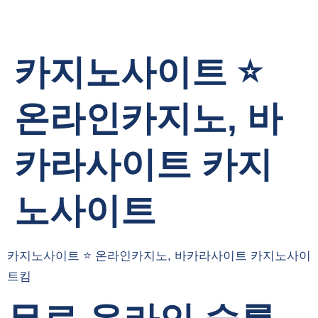
카지노사이트 ⭐️
온라인카지노, 바
카라사이트 카지
노사이트
카지노사이트 ⭐️ 온라인카지노, 바카라사이트 카지노사이
트킴