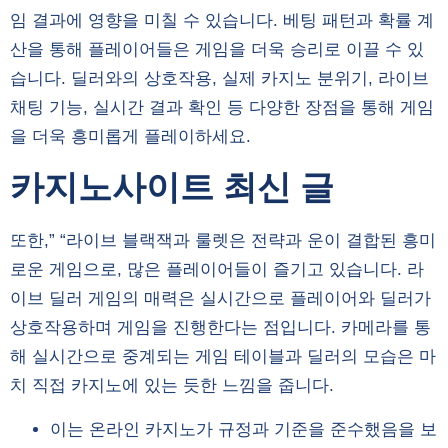
임 결과에 영향을 미칠 수 있습니다. 베팅 패턴과 확률 계
산을 통해 플레이어들은 게임을 더욱 승리로 이끌 수 있
습니다. 딜러와의 상호작용, 실제 카지노 분위기, 라이브
채팅 기능, 실시간 결과 확인 등 다양한 장점을 통해 게임
을 더욱 흥미롭게 플레이하세요.
카지노사이트 최신 글
또한,” “라이브 블랙잭과 룰렛은 전략과 운이 결합된 흥미
로운 게임으로, 많은 플레이어들이 즐기고 있습니다. 라
이브 딜러 게임의 매력은 실시간으로 플레이어와 딜러가
상호작용하며 게임을 진행한다는 점입니다. 카메라를 통
해 실시간으로 중계되는 게임 테이블과 딜러의 모습은 마
치 직접 카지노에 있는 듯한 느낌을 줍니다.
이는 온라인 카지노가 규정과 기준을 준수했음을 보