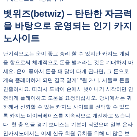
벳위즈(betwiz) – 탄탄한 자금력
을 바탕으로 운영되는 인기 카지
노사이트
단기적으로는 운이 좋고 승리 할 수 있지만 카지노 게임
을 함으로써 체계적으로 돈을 벌거라는 것은 기대하지 마
세요. 운이 좋아서 돈을 꽤 많이 타게 된다면, 그 돈으로
계속 플레이하게 되면 결국 잃게” “될 거니, 서둘로 돈을
인출하세요. 따라서 도박이 손에서 벗어나기 시작하면 안
전하게 플레이하고 도움을 요청하십시오. 당사에서는 귀
하께서 신뢰할 수 있는 카지노 사이트를 선택할 수 있도
록 카지노 데이터베이스를 지속적으로 개선하고 있습니
다. 첫 충 입금 경기 보너스는 기본이 되었으며 일부 온라
인카지노에서는 이제 신규 회원 유치를 위해 더 많은 보