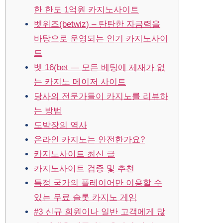
한 한도 1억원 카지노사이트
벳위즈(betwiz) – 탄탄한 자금력을
바탕으로 운영되는 인기 카지노사이
트
벳 16(bet — 모든 베팅에 제재가 없
는 카지노 메이저 사이트
당사의 전문가들이 카지노를 리뷰하
는 방법
도박장의 역사
온라인 카지노는 안전한가요?
카지노사이트 최신 글
카지노사이트 검증 및 추천
특정 국가의 플레이어만 이용할 수
있는 무료 슬롯 카지노 게임
#3 신규 회원이나 일반 고객에게 많