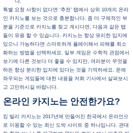
다.
특별 요청 사항이 없다면 ‘추천’ 탭에서 상위 10개의 온라
인 카지노를 보는 것으로 충분합니다. 좀 더 구체적인 부
분을 기준으로 카지노를 찾고 계시다면, 다음과 같은 탭
들이 유용 할 수 있습니다. 카지노는 항상 유리한 입지에
있으니 가능하다면 스마트하게 플레이해서 피해를 최소
화하는 방법을 선택하세요. 일부 게임은 수학적 관점에서
보기에 다른 것보다 더 좋을 수 있지만, 여러분이 무엇을
하든 항상 분리한 입지에 있다는 것을 기억하세요. 운에
좌우되는 게임들에 대한 내용을 저희 기사에서 살펴보시
고 고민하시길 바랍니다.
온라인 카지노는 안전한가요?
킹 빌리 카지노는 2017년에 만들어진 한국에서 온라인으
로 이용할 수 있는 최신 도박 사이트 중 하나입니다. 관대