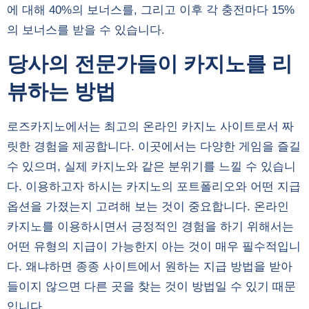
에 대해 40%의 보너스를, 그리고 이후 각 충전마다 15%
의 보너스를 받을 수 있습니다.
당사의 전문가들이 카지노를 리
뷰하는 방법
로즈카지노에서는 최고의 온라인 카지노 사이트로서 짜
릿한 경험을 제공합니다. 이곳에서는 다양한 게임을 즐길
수 있으며, 실제 카지노와 같은 분위기를 느낄 수 있습니
다. 이용하고자 하시는 카지노의 포트폴리오와 어떤 지급
옵션을 가졌는지 고려해 보는 것이 중요합니다. 온라인
카지노를 이용하시면서 긍정적인 경험을 하기 위해서는
어떤 유형의 지급이 가능한지 아는 것이 매우 필수적입니
다. 왜냐하면 종종 사이트에서 원하는 지급 방법을 받아
들이지 않으면 다른 곳을 찾는 것이 방법일 수 있기 때문
입니다.