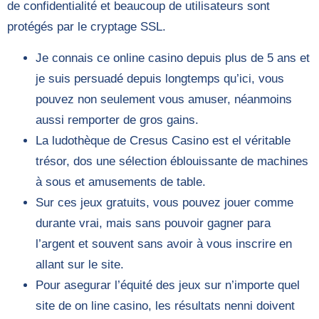
de confidentialité et beaucoup de utilisateurs sont
protégés par le cryptage SSL.
Je connais ce online casino depuis plus de 5 ans et
je suis persuadé depuis longtemps qu’ici, vous
pouvez non seulement vous amuser, néanmoins
aussi remporter de gros gains.
La ludothèque de Cresus Casino est el véritable
trésor, dos une sélection éblouissante de machines
à sous et amusements de table.
Sur ces jeux gratuits, vous pouvez jouer comme
durante vrai, mais sans pouvoir gagner para
l’argent et souvent sans avoir à vous inscrire en
allant sur le site.
Pour asegurar l’équité des jeux sur n’importe quel
site de on line casino, les résultats nenni doivent