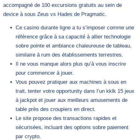
accompagné de 100 excursions gratuits au sein de
device à sous Zeus vs Hades de Pragmatic.
Ce casino durante ligne a tu s’imposer comme une
référence grâce à sa capacité à allier technologie
sobre pointe et ambiance chaleureuse de tableau,
similaire à rum des établissements terrestres.
Il ne vous manque alors plus qu’à vous inscrire
pour commencer à jouer.
Vous pouvez pratiquer aux machines à sous en
trait, tenter votre opportunity dans l’un kklk 15 jeux
à jackpot et jouer aux meilleurs amusements de
table près des croupiers en direct.
Le site propose des transactions rapides et
sécurisées, incluant des options sobre paiement
par crypto.