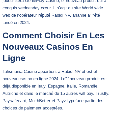
joueur sera GeniePlay Casino, el nouveau produit qui a
conquis wednesday cœur. Il s’agit du site World wide
web de l’opérateur réputé Rabidi NV, arianne a” “été
lancé en 2024.
Comment Choisir En Les
Nouveaux Casinos En
Ligne
Talismania Casino appartient à Rabidi NV et est el
nouveau casino en ligne 2024. Le” “nouveau produit est
déjà disponible en Italy, Espagne, Italie, Romandie,
Autriche et dans le marché de 15 autres will pay. Trustly,
Paysafecard, MuchBetter et Payz typeface partie des
choices de paiement acceptées.