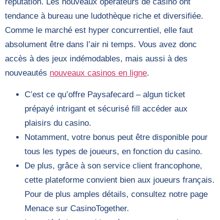
réputation. Les nouveaux opérateurs de casino ont
tendance à bureau une ludothèque riche et diversifiée.
Comme le marché est hyper concurrentiel, elle faut
absolument être dans l’air ni temps. Vous avez donc
accès à des jeux indémodables, mais aussi à des
nouveautés
nouveaux casinos en ligne
.
C’est ce qu’offre Paysafecard – algun ticket
prépayé intrigant et sécurisé fill accéder aux
plaisirs du casino.
Notamment, votre bonus peut être disponible pour
tous les types de joueurs, en fonction du casino.
De plus, grâce à son service client francophone,
cette plateforme convient bien aux joueurs français.
Pour de plus amples détails, consultez notre page
Menace sur CasinoTogether.