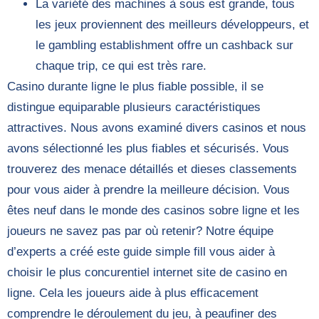
La variété des machines à sous est grande, tous
les jeux proviennent des meilleurs développeurs, et
le gambling establishment offre un cashback sur
chaque trip, ce qui est très rare.
Casino durante ligne le plus fiable possible, il se
distingue equiparable plusieurs caractéristiques
attractives. Nous avons examiné divers casinos et nous
avons sélectionné les plus fiables et sécurisés. Vous
trouverez des menace détaillés et dieses classements
pour vous aider à prendre la meilleure décision. Vous
êtes neuf dans le monde des casinos sobre ligne et les
joueurs ne savez pas par où retenir? Notre équipe
d’experts a créé este guide simple fill vous aider à
choisir le plus concurentiel internet site de casino en
ligne. Cela les joueurs aide à plus efficacement
comprendre le déroulement du jeu, à peaufiner des