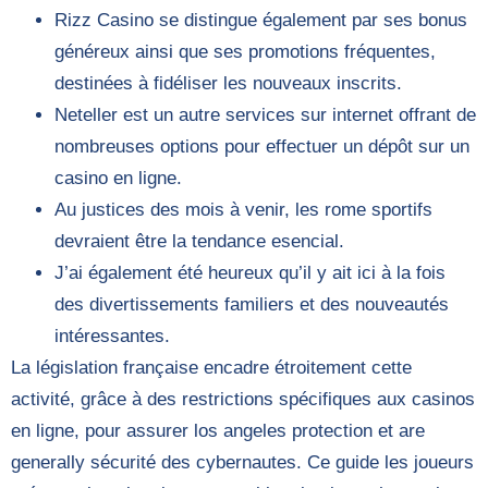
Rizz Casino se distingue également par ses bonus
généreux ainsi que ses promotions fréquentes,
destinées à fidéliser les nouveaux inscrits.
Neteller est un autre services sur internet offrant de
nombreuses options pour effectuer un dépôt sur un
casino en ligne.
Au justices des mois à venir, les rome sportifs
devraient être la tendance esencial.
J’ai également été heureux qu’il y ait ici à la fois
des divertissements familiers et des nouveautés
intéressantes.
La législation française encadre étroitement cette
activité, grâce à des restrictions spécifiques aux casinos
en ligne, pour assurer los angeles protection et are
generally sécurité des cybernautes. Ce guide les joueurs