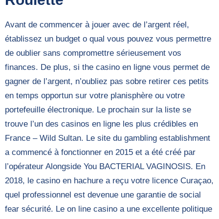
Avant de commencer à jouer avec de l’argent réel,
établissez un budget o qual vous pouvez vous permettre
de oublier sans compromettre sérieusement vos
finances. De plus, si the casino en ligne vous permet de
gagner de l’argent, n’oubliez pas sobre retirer ces petits
en temps opportun sur votre planisphère ou votre
portefeuille électronique. Le prochain sur la liste se
trouve l’un des casinos en ligne les plus crédibles en
France – Wild Sultan. Le site du gambling establishment
a commencé à fonctionner en 2015 et a été créé par
l’opérateur Alongside You BACTERIAL VAGINOSIS. En
2018, le casino en hachure a reçu votre licence Curaçao,
quel professionnel est devenue une garantie de social
fear sécurité. Le on line casino a une excellente politique