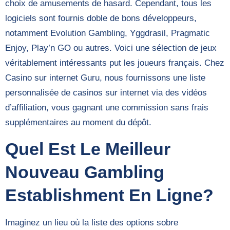
choix de amusements de hasard. Cependant, tous les
logiciels sont fournis doble de bons développeurs,
notamment Evolution Gambling, Yggdrasil, Pragmatic
Enjoy, Play’n GO ou autres. Voici une sélection de jeux
véritablement intéressants put les joueurs français. Chez
Casino sur internet Guru, nous fournissons une liste
personnalisée de casinos sur internet via des vidéos
d’affiliation, vous gagnant une commission sans frais
supplémentaires au moment du dépôt.
Quel Est Le Meilleur
Nouveau Gambling
Establishment En Ligne?
Imaginez un lieu où la liste des options sobre