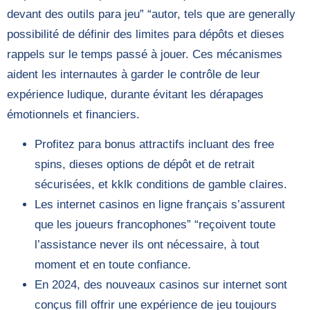
devant des outils para jeu” “autor, tels que are generally
possibilité de définir des limites para dépôts et dieses
rappels sur le temps passé à jouer. Ces mécanismes
aident les internautes à garder le contrôle de leur
expérience ludique, durante évitant les dérapages
émotionnels et financiers.
Profitez para bonus attractifs incluant des free
spins, dieses options de dépôt et de retrait
sécurisées, et kklk conditions de gamble claires.
Les internet casinos en ligne français s’assurent
que les joueurs francophones” “reçoivent toute
l’assistance never ils ont nécessaire, à tout
moment et en toute confiance.
En 2024, des nouveaux casinos sur internet sont
conçus fill offrir une expérience de jeu toujours