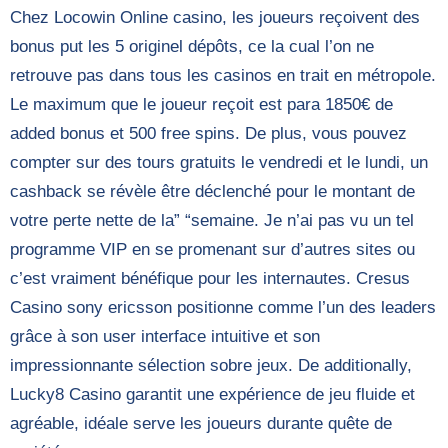
Chez Locowin Online casino, les joueurs reçoivent des
bonus put les 5 originel dépôts, ce la cual l’on ne
retrouve pas dans tous les casinos en trait en métropole.
Le maximum que le joueur reçoit est para 1850€ de
added bonus et 500 free spins. De plus, vous pouvez
compter sur des tours gratuits le vendredi et le lundi, un
cashback se révèle être déclenché pour le montant de
votre perte nette de la” “semaine. Je n’ai pas vu un tel
programme VIP en se promenant sur d’autres sites ou
c’est vraiment bénéfique pour les internautes. Cresus
Casino sony ericsson positionne comme l’un des leaders
grâce à son user interface intuitive et son
impressionnante sélection sobre jeux. De additionally,
Lucky8 Casino garantit une expérience de jeu fluide et
agréable, idéale serve les joueurs durante quête de