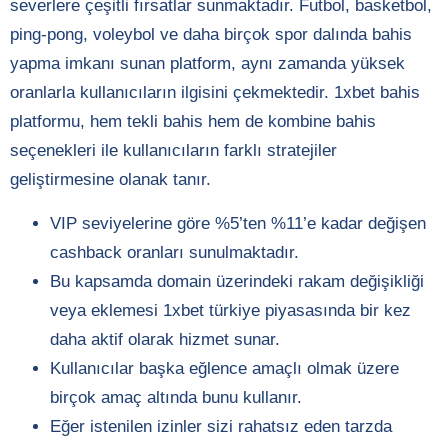
severlere çeşitli fırsatlar sunmaktadır. Futbol, basketbol,
ping-pong, voleybol ve daha birçok spor dalında bahis
yapma imkanı sunan platform, aynı zamanda yüksek
oranlarla kullanıcıların ilgisini çekmektedir. 1xbet bahis
platformu, hem tekli bahis hem de kombine bahis
seçenekleri ile kullanıcıların farklı stratejiler
geliştirmesine olanak tanır.
VIP seviyelerine göre %5’ten %11’e kadar değişen
cashback oranları sunulmaktadır.
Bu kapsamda domain üzerindeki rakam değişikliği
veya eklemesi 1xbet türkiye piyasasında bir kez
daha aktif olarak hizmet sunar.
Kullanıcılar başka eğlence amaçlı olmak üzere
birçok amaç altında bunu kullanır.
Eğer istenilen izinler sizi rahatsız eden tarzda