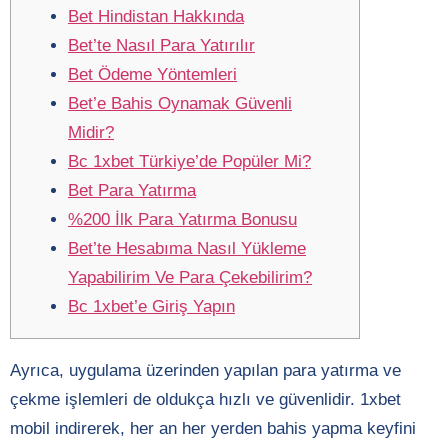
Bet Hindistan Hakkında
Bet’te Nasıl Para Yatırılır
Bet Ödeme Yöntemleri
Bet’e Bahis Oynamak Güvenli
Midir?
Bc 1xbet Türkiye’de Popüler Mi?
Bet Para Yatırma
%200 İlk Para Yatırma Bonusu
Bet’te Hesabıma Nasıl Yükleme
Yapabilirim Ve Para Çekebilirim?
Bc 1xbet’e Giriş Yapın
Ayrıca, uygulama üzerinden yapılan para yatırma ve
çekme işlemleri de oldukça hızlı ve güvenlidir. 1xbet
mobil indirerek, her an her yerden bahis yapma keyfini