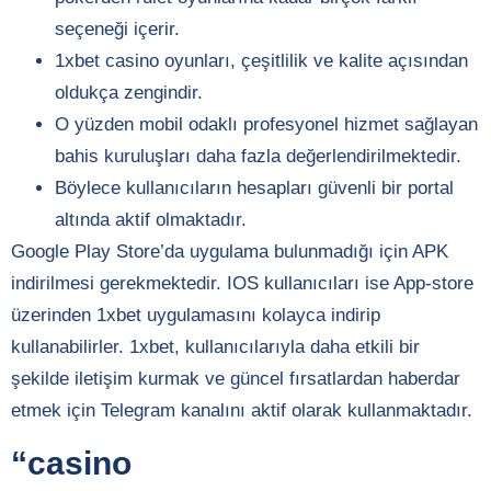
seçeneği içerir.
1xbet casino oyunları, çeşitlilik ve kalite açısından
oldukça zengindir.
O yüzden mobil odaklı profesyonel hizmet sağlayan
bahis kuruluşları daha fazla değerlendirilmektedir.
Böylece kullanıcıların hesapları güvenli bir portal
altında aktif olmaktadır.
Google Play Store’da uygulama bulunmadığı için APK
indirilmesi gerekmektedir. IOS kullanıcıları ise App-store
üzerinden 1xbet uygulamasını kolayca indirip
kullanabilirler. 1xbet, kullanıcılarıyla daha etkili bir
şekilde iletişim kurmak ve güncel fırsatlardan haberdar
etmek için Telegram kanalını aktif olarak kullanmaktadır.
“casino