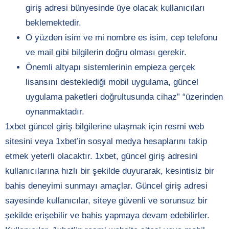
giriş adresi bünyesinde üye olacak kullanıcıları
beklemektedir.
O yüzden isim ve mi nombre es isim, cep telefonu
ve mail gibi bilgilerin doğru olması gerekir.
Önemli altyapı sistemlerinin empieza gerçek
lisansını desteklediği mobil uygulama, güncel
uygulama paketleri doğrultusunda cihaz” “üzerinden
oynanmaktadır.
1xbet güncel giriş bilgilerine ulaşmak için resmi web
sitesini veya 1xbet’in sosyal medya hesaplarını takip
etmek yeterli olacaktır. 1xbet, güncel giriş adresini
kullanıcılarına hızlı bir şekilde duyurarak, kesintisiz bir
bahis deneyimi sunmayı amaçlar. Güncel giriş adresi
sayesinde kullanıcılar, siteye güvenli ve sorunsuz bir
şekilde erişebilir ve bahis yapmaya devam edebilirler.