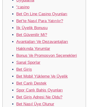
Uygulama
“casino
Bet On Line Casino Oyunları
Bet’te Nasıl Para Yatırılır?
İlk Üyelik Bonusu
Bet Güvenilir Mi?
Avantajları Ve Dezavantajları
Hakkında Yorumlar
Bonus Ve Promosyon Seçenekleri
Sanal Sporlar
Bet Giriş
Bet Mobil Yükleme Ve Üyelik
Bet Canlı Destek
Spor Canlı Bahis Oyunları
Bet Giriş Adresi Ne Oldu?
Bet Nasıl Üye Olunur