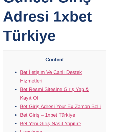
Adresi 1xbet
Türkiye
Content
Bet İletişim Ve Canlı Destek
Hizmetleri
Bet Resmi Sitesine Giriş Yap &
Kayıt Ol
Bet Giriş Adresi Your Ex Zaman Belli
Bet Giriş – 1xbet Türkiye
Bet Yeni Giriş Nasıl Yapılır?