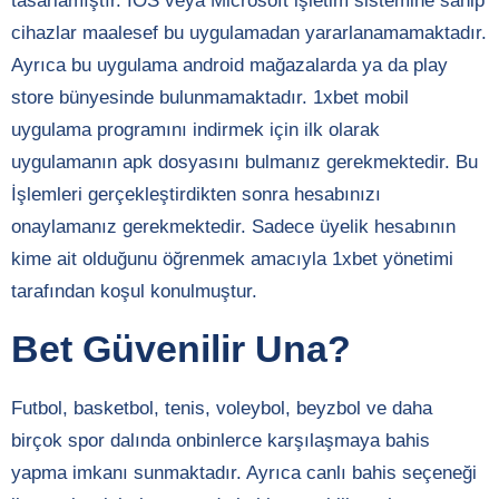
tasarlamıştır. IOS veya Microsoft işletim sistemine sahip
cihazlar maalesef bu uygulamadan yararlanamamaktadır.
Ayrıca bu uygulama android mağazalarda ya da play
store bünyesinde bulunmamaktadır. 1xbet mobil
uygulama programını indirmek için ilk olarak
uygulamanın apk dosyasını bulmanız gerekmektedir. Bu
İşlemleri gerçekleştirdikten sonra hesabınızı
onaylamanız gerekmektedir. Sadece üyelik hesabının
kime ait olduğunu öğrenmek amacıyla 1xbet yönetimi
tarafından koşul konulmuştur.
Bet Güvenilir Una?
Futbol, basketbol, tenis, voleybol, beyzbol ve daha
birçok spor dalında onbinlerce karşılaşmaya bahis
yapma imkanı sunmaktadır. Ayrıca canlı bahis seçeneği