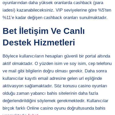
oyunlarından daha yüksek oranlarda cashback (para
iadesi) kazanabileceksiniz. VIP seviyelerine göre %5’ten
%11’e kadar değişen cashback oranları sunulmaktadır.
Bet İletişim Ve Canlı
Destek Hizmetleri
Böylece kullanıcıların hesapları güvenli bir portal altında
aktif olmaktadır. O yüzden isim ve soy isim, cep telefonu
ve mail gibi bilgilerin doğru olması gerekir. Daha sonra
kullanıcılar kayıtlı email adresine gelen url eşliğinde
aktivasyon sağlamaktadır. Söz konusu casino oyunları
olduğu zaman yabancı bahis sitelerinin daha fazla
değerlendirildiğini söylemek gerekmektedir. Kullanıcılar
birçok farklı Online casino oyunu doğrultusunda bahis