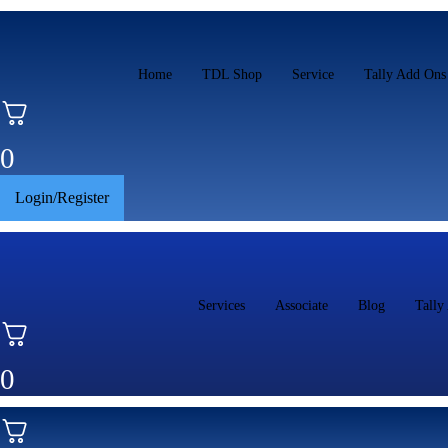
Home
TDL Shop
Service
Tally Add Ons
0
Login/Register
Services
Associate
Blog
Tally
0