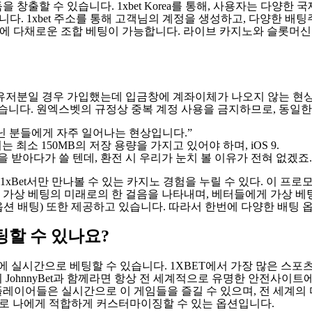
창출할 수 있습니다. 1xbet Korea를 통해, 사용자는 다양한 
니다. 1xbet 주소를 통해 고객님의 계정을 생성하고, 다양한 
문에 다채로운 조합 베팅이 가능합니다. 라이브 카지노와 슬롯머신
 유저분일 경우 가입했는데 입금창에 계좌이체가 나오지 않는 현
있습니다. 원엑스벳의 규정상 중복 계정 사용을 금지하므로, 동일
닌 분들에게 자주 일어나는 현상입니다.”
 최소 150MB의 저장 용량을 가지고 있어야 하며, iOS 9.
받아다가 쓸 텐데, 환전 시 우리가 눈치 볼 이유가 전혀 없겠죠.
xBet서만 만나볼 수 있는 카지노 경험을 누릴 수 있다. 이 프
가상 베팅의 미래로의 한 걸음을 나타내며, 베터들에게 가상 베팅 
션 배팅) 또한 제공하고 있습니다. 따라서 한번에 다양한 배팅 옵
팅할 수 있나요?
실시간으로 베팅할 수 있습니다. 1XBET에서 가장 많은 스포츠
JohnnyBet과 함께라면 항상 전 세계적으로 유명한 안전사이트에
플레이어들은 실시간으로 이 게임들을 즐길 수 있으며, 전 세계의
 바로 나에게 적합하게 커스터마이징할 수 있는 옵션입니다.