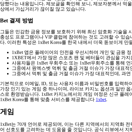
당했다는 내용입니다. 제보글을 확인해 보니, 제보자분께서 억울해
상에서 가십거리가 끊이질 않고 있습니다.
Bet 결제 방법
그들은 민감한 금융 정보를 보호하기 위해 최신 암호화 기술을 사
충성도 프로그램이나 VIP 클럽에 참여하는 것도 고려할 수 있
다. 이러한 특성은 1xBet Korea를 한국 내에서 더욱 돋보이게 
1xBet 앱은 플레이어의 안전을 우선시하며 개인 및 금융
1XBET에서 가장 많은 스포츠 팬 및 베터들이 관심을 가지
사용자들은 1xBet 우회주소 또는 1xBet우회주소를 통해 
그중에서 원엑스벳 먹튀 및 출금 거절 이슈가 가장 대표적
그중에서 먹튀 및 출금 거절 이슈가 가장 대표적인데, 과
기본적으로 이메일, ID, 또는 사용자 이름과 비밀번호를 입력하
가장 인기 있는 게임 중 하나이며, 라이브 카지노 옵션과 일반 옵
스로 환영받습니다. 1xBet 카지노에서의 게임 여정은 신규 플레
1xBet Korea를 통해 맞춤 서비스를 제공합니다
1xbet
.
게임
1xBet는 70개 언어로 제공되며, 이는 다른 지역에서의 지역화
어 선호도를 고려하는 데 도움을 줄 것입니다. 공식 리뷰에서 지