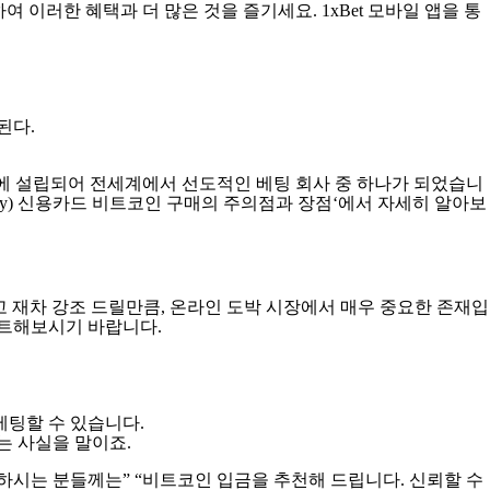
이러한 혜택과 더 많은 것을 즐기세요. 1xBet 모바일 앱을 통
된다.
7년에 설립되어 전세계에서 선도적인 베팅 회사 중 하나가 되었습니
ay) 신용카드 비트코인 구매의 주의점과 장점‘에서 자세히 알아보
고 재차 강조 드릴만큼, 온라인 도박 시장에서 매우 중요한 존재입
스트해보시기 바랍니다.
 베팅할 수 있습니다.
는 사실을 말이죠.
시는 분들께는” “비트코인 입금을 추천해 드립니다. 신뢰할 수