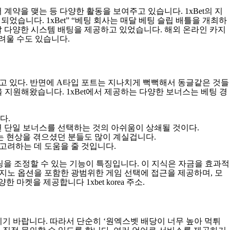
약을 맺는 등 다양한 활동을 보여주고 있습니다. 1xBet의 지
습니다. 1xBet” “베팅 회사는 매달 베팅 슬립 배틀을 개최하
 다양한 시스템 배팅을 제공하고 있었습니다. 해외 온라인 카지
려울 수도 있습니다.
고 있다. 반면에 A타입 포트는 지나치게 뻑뻑해서 동글같은 것들
트 개발을 지원해왔습니다. 1xBet에서 제공하는 다양한 보너스는 베팅 경
다.
면 단일 보너스를 선택하는 것의 아쉬움이 상쇄될 것이다.
는 현상을 겪으셨던 분들도 많이 계실겁니다.
고려하는 데 도움을 줄 것입니다.
팅을 조정할 수 있는 기능이 특징입니다. 이 지식은 자금을 효과적
 카지노 옵션을 포함한 광범위한 게임 선택에 접근을 제공하며, 모
켓을 제공합니다 1xbet korea 주소.
보시기 바랍니다. 따라서 단순히 ‘원엑스벳 배당이 너무 높아 먹튀