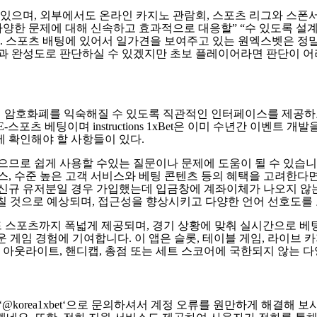
으며, 외부에서도 온라인 카지노 관람회, 스포츠 리그와 스폰서 계
한 문제에 대해 신속하고 효과적으로 대응할” “수 있도록 설계되었
. 스포츠 배팅에 있어서 일가견을 보여주고 있는 원엑스벳은 정말
과 완성도로 판단하실 수 있겠지만 초보 플레이어라면 판단이 어
쉽게 암호화폐를 익숙해질 수 있도록 직관적인 인터페이스를 제공하
E-스포츠 베팅이며 instructions 1xBet은 이미 수년간 이벤
에 확인해야 할 사항들이 있다.
 있으므로 쉽게 사용할 수있는 질문이나 문제에 도움이 될 수 있습니
스, 수준 높은 고객 서비스와 베팅 콘텐츠 등의 혜택을 고려한다
 신규 유저분일 경우 가입했는데 입금창에 계좌이체가 나오지 않
미칠 것으로 예상되며, 접근성을 향상시키고 다양한 언어 선호도를 
렌드 스포츠까지 폭넓게 제공되며, 경기 상황에 맞춰 실시간으로 베
거운 게임 경험에 기여합니다. 이 앱은 슬롯, 테이블 게임, 라이브
라이트, 핸디캡, 총점 또는 세트 스코어에 국한되지 않는 다양한 마
@korea1xbet‘으로 문의하셔서 계정 오류를 원만하게 해결해 