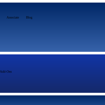
Associate
Blog
 Add-Ons