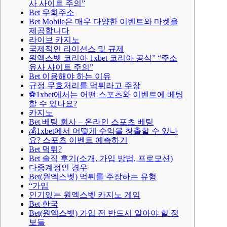
사 사이트 주의”
Bet 우회주소
Bet Mobile은 매우 다양한 이벤트와 마켓을
제공합니다
라이브 카지노
국제적인 라이선스 및 규제
원엑스벳 코리아 1xbet 코리아 공식” “주소
유사 사이트 주의”
Bet 이용해야 하는 이유
규정 무효처리를 먹튀라고 주장
⚽1xbet에서는 어떤 스포츠와 이벤트에 베팅
할 수 있나요?
카지노
Bet 베팅 회사 – 온라인 스포츠 베팅
💰1xbet에서 어떻게 수익을 창출할 수 있나
요? 스포츠 이벤트 예측하기
Bet 먹튀?
Bet 솔직 후기(소개, 가입 방법, 프로모션)
다중계정인 경우
Bet(원엑스벳) 먹튀를 주장하는 유형
“가입
인기있는 원엑스벳 카지노 게임
Bet 한국
Bet(원엑스벳) 가입 전 반드시 알아야 할 정
보들