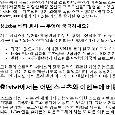
있는 통계 자료와 본인의 지식을 결합하여, 본인의 예측으로 소득을 
벳이 제공하는 다양한 배팅 옵션과 프로모션을” “경험할 수 있습
1XBET에는 기본적인 경기 외에도 독점 스포츠경기가 많기 때
twelve, 000여개의 재미있는 게임을 즐기실 수 있습니다.
🥇1xbet 베팅 회사 — 무엇이 궁금하세요?
기존 원엑스벳 유저라면 당연히 한두 번 겪어보셨을 테고, 신규
의 눈에 들어오는 안전한 입출금 방법은 이렇게 4가지 정도가 
외국에 있으시거나, 아니면 VPN을 돌려 한국 아이피가 아
1xBet 모바일 앱과의 호환성을 보장하기 위해서는 iOS 기기는
빗썸에서 자금세탁방지 시스템을 당연히 외국꺼 프로그램을 
고화질의 스트리밍 서비스와 전문 딜러의 원활한 게임 진행으로 1
즐길 수 있는 기회를 제공하도록 설계되었습니다. 베팅 생성기는 
온라인 카지노 배팅 옵션 뿐만 아니라 파이낸셜 배팅(바이너리 옵
⚽1xbet에서는 어떤 스포츠와 이벤트에 베
스포츠 베팅에서는 전 세계에서 진행되는 다양한 스포츠 이벤트에 
진행되는 다양한 리그와 경기에 베팅할 수 있습니다. 그래서 저희 
더욱 편리하게 로그인할 수 있도록 다양한 방법을 제공합니다. 
니다. 1хBet 앱을 휴대폰에 다운로드해야 하는 또 다른 이유는