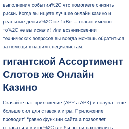
выполнения события%2C что помогаете снизить
риски. Когда вы ищете лучшее онлайн казино и
реальные деньги%2C же 1xBet – только именно
то%2C не вы искали! Или возникновении
технических вопросов вы всегда можешь обратиться
за помощи к нашим специалистам.
гигантской Ассортимент
Слотов же Онлайн
Казино
Скачайте нас приложение (APP а APK) и получат ещё
больше сил для ставок а игры. Приложение
проводит” “равно функции сайта а позволяет
оставаться в игре%2C где бы вы ни находились.