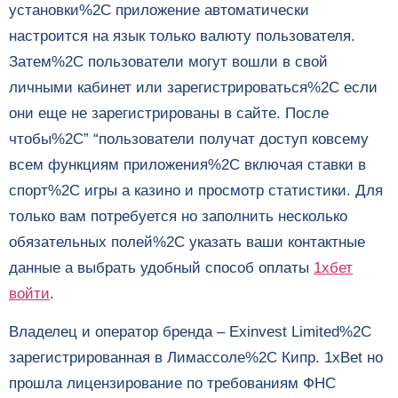
установки%2C приложение автоматически
настроится на язык только валюту пользователя.
Затем%2C пользователи могут вошли в свой
личными кабинет или зарегистрироваться%2C если
они еще не зарегистрированы в сайте. После
чтобы%2C” “пользователи получат доступ ковсему
всем функциям приложения%2C включая ставки в
спорт%2C игры а казино и просмотр статистики. Для
только вам потребуется но заполнить несколько
обязательных полей%2C указать ваши контактные
данные а выбрать удобный способ оплаты
1хбет
войти
.
Владелец и оператор бренда – Exinvest Limited%2C
зарегистрированная в Лимассоле%2C Кипр. 1xBet но
прошла лицензирование по требованиям ФНС