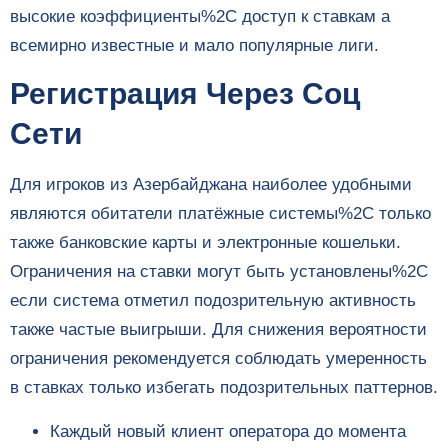
высокие коэффициенты%2C доступ к ставкам а
всемирно известные и мало популярные лиги.
Регистрация Через Соц
Сети
Для игроков из Азербайджана наиболее удобными
являются обитатели платёжные системы%2C только
также банковские карты и электронные кошельки.
Ограничения на ставки могут быть установлены%2C
если система отметил подозрительную активность
также частые выигрыши. Для снижения вероятности
ограничения рекомендуется соблюдать умеренность
в ставках только избегать подозрительных паттернов.
Каждый новый клиент оператора до момента