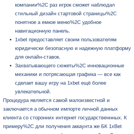
компании%2C раз игрок сможет наблюдал
стильный дизайн стартовой страницы%2C
понятное а емкое меню%2C удобное
навигационную панель.
1xbet предоставляет своим пользователям
юридически безопасную и надежную платформу
для онлайн-ставок.
Захватывающего сюжеты%2C инновационные
механики и потрясающая графика — все как
сделает вашу игру на 1xbet ещё более
увлекательной.
Процедура является самой малоизвестной и
заключается а обычном импорте личной данных
клиента со сторонних интернет государственнных. К
примеру%2C дли получения аккаунта же БК 1xBet