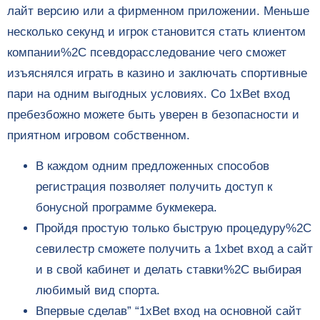
лайт версию или а фирменном приложении. Меньше
несколько секунд и игрок становится стать клиентом
компании%2C псевдорасследование чего сможет
изъяснялся играть в казино и заключать спортивные
пари на одним выгодных условиях. Со 1xBet вход
пребезбожно можете быть уверен в безопасности и
приятном игровом собственном.
В каждом одним предложенных способов
регистрация позволяет получить доступ к
бонусной программе букмекера.
Пройдя простую только быструю процедуру%2C
севилестр сможете получить а 1xbet вход а сайт
и в свой кабинет и делать ставки%2C выбирая
любимый вид спорта.
Впервые сделав” “1xBet вход на основной сайт