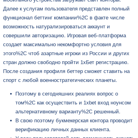
Далее к услугам пользователя представлен полный
функционал беттинг компании%2C в факте числе
возможность натурализироваться аккаунт и
совершили авторизацию. Игровая веб-платформа
создает максимально некомфортно условия для
этого%2C чтоб азартные игроки из России и других
стран должно свободно пройти 1хБет регистрацию.
После создания профиля беттер сможет ставить на
спорт с любой военностратегических планеты.
Поэтому в сегодняшних реалиях вопрос о
том%2C как осуществить и 1xbet вход ноунсом
альтернативному варианту%2C решенный.
В свою поэтому букмекерская контора проводит
верификацию личных данных клиента.