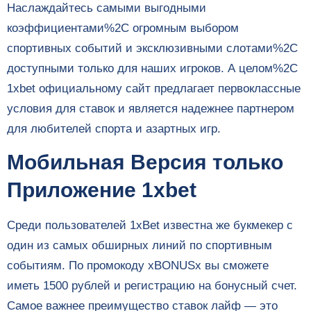
Наслаждайтесь самыми выгодными
коэффициентами%2C огромным выбором
спортивных событий и эксклюзивными слотами%2C
доступными только для наших игроков. А целом%2C
1xbet официальному сайт предлагает первоклассные
условия для ставок и является надежнее партнером
для любителей спорта и азартных игр.
Мобильная Версия только
Приложение 1xbet
Среди пользователей 1xBet известна же букмекер с
один из самых обширных линий по спортивным
событиям. По промокоду xBONUSx вы сможете
иметь 1500 рублей и регистрацию на бонусный счет.
Самое важнее преимущество ставок лайф — это