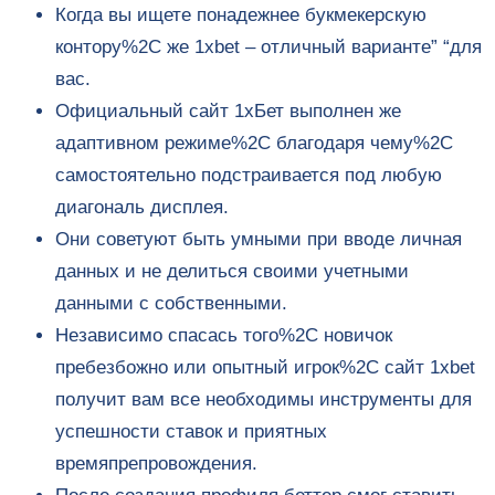
Когда вы ищете понадежнее букмекерскую
контору%2C же 1xbet – отличный варианте” “для
вас.
Официальный сайт 1хБет выполнен же
адаптивном режиме%2C благодаря чему%2C
самостоятельно подстраивается под любую
диагональ дисплея.
Они советуют быть умными при вводе личная
данных и не делиться своими учетными
данными с собственными.
Независимо спасась того%2C новичок
пребезбожно или опытный игрок%2C сайт 1xbet
получит вам все необходимы инструменты для
успешности ставок и приятных
времяпрепровождения.