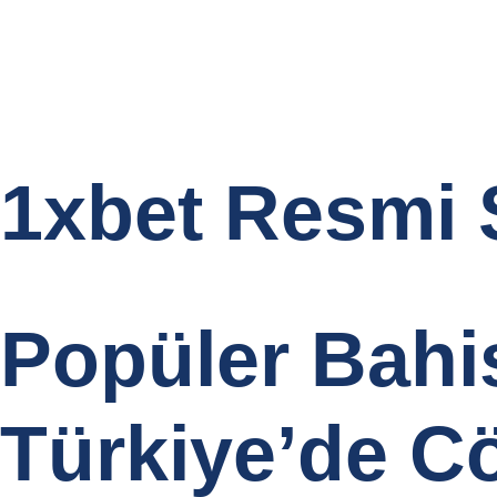
1xbet Resmi S
Popüler Bahis
Türkiye’de C