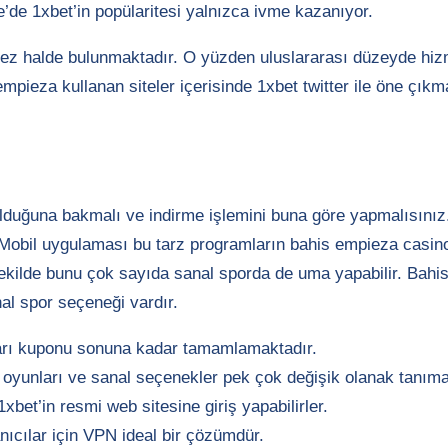
ye’de 1xbet’in popülaritesi yalnızca ivme kazanıyor.
lmez halde bulunmaktadır. O yüzden uluslararası düzeyde hiz
mpieza kullanan siteler içerisinde 1xbet twitter ile öne çıkm
olduğuna bakmalı ve indirme işlemini buna göre yapmalısınız.
bet Mobil uygulaması bu tarz programların bahis empieza casi
ekilde bunu çok sayıda sanal sporda de uma yapabilir. Bahis a
al spor seçeneği vardır.
ları kuponu sonuna kadar tamamlamaktadır.
 oyunları ve sanal seçenekler pek çok değişik olanak tanıma
1xbet’in resmi web sitesine giriş yapabilirler.
ıcılar için VPN ideal bir çözümdür.