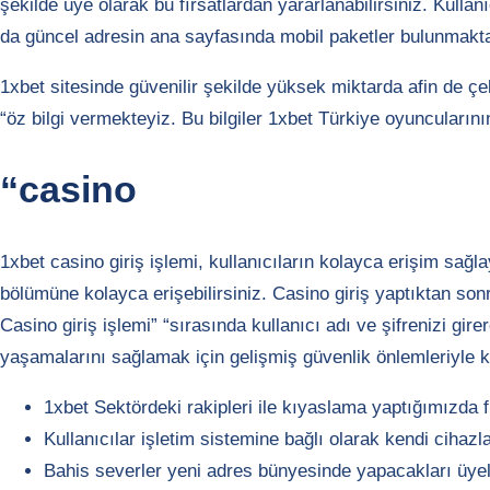
şekilde üye olarak bu fırsatlardan yararlanabilirsiniz. Kulla
da güncel adresin ana sayfasında mobil paketler bulunmakta
1xbet sitesinde güvenilir şekilde yüksek miktarda afin de çe
“öz bilgi vermekteyiz. Bu bilgiler 1xbet Türkiye oyuncularının
“casino
1xbet casino giriş işlemi, kullanıcıların kolayca erişim sağ
bölümüne kolayca erişebilirsiniz. Casino giriş yaptıktan sonra
Casino giriş işlemi” “sırasında kullanıcı adı ve şifrenizi gire
yaşamalarını sağlamak için gelişmiş güvenlik önlemleriyle 
1xbet Sektördeki rakipleri ile kıyaslama yaptığımızda f
Kullanıcılar işletim sistemine bağlı olarak kendi cihazl
Bahis severler yeni adres bünyesinde yapacakları üyeli