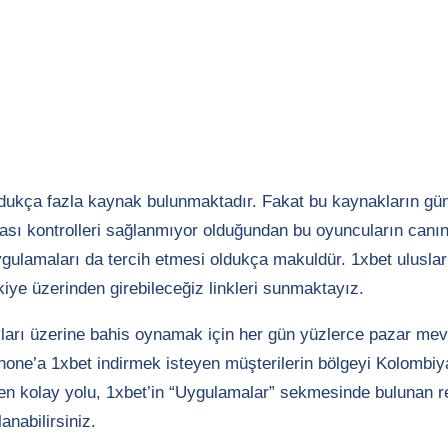
oldukça fazla kaynak bulunmaktadır. Fakat bu kaynakların g
ması kontrolleri sağlanmıyor olduğundan bu oyuncuların canın
uygulamaları da tercih etmesi oldukça makuldür. 1xbet uluslar 
iye üzerinden girebileceğiz linkleri sunmaktayız.
ları üzerine bahis oynamak için her gün yüzlerce pazar mevcu
Phone’a 1xbet indirmek isteyen müşterilerin bölgeyi Kolombiy
en kolay yolu, 1xbet’in “Uygulamalar” sekmesinde bulunan resi
anabilirsiniz.