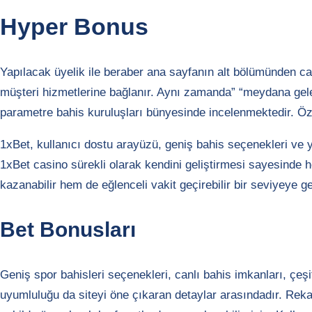
Hyper Bonus
Yapılacak üyelik ile beraber ana sayfanın alt bölümünden canl
müşteri hizmetlerine bağlanır. Aynı zamanda” “meydana gelen
parametre bahis kuruluşları bünyesinde incelenmektedir. Özel
1xBet, kullanıcı dostu arayüzü, geniş bahis seçenekleri ve y
1xBet casino sürekli olarak kendini geliştirmesi sayesinde h
kazanabilir hem de eğlenceli vakit geçirebilir bir seviyeye g
Bet Bonusları
Geniş spor bahisleri seçenekleri, canlı bahis imkanları, çeş
uyumluluğu da siteyi öne çıkaran detaylar arasındadır. Rekab