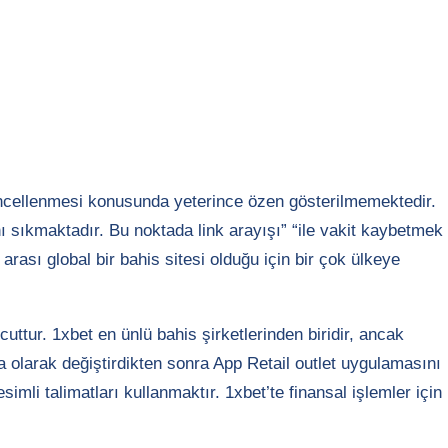
üncellenmesi konusunda yeterince özen gösterilmemektedir.
ı sıkmaktadır. Bu noktada link arayışı” “ile vakit kaybetmek
arası global bir bahis sitesi olduğu için bir çok ülkeye
ttur. 1xbet en ünlü bahis şirketlerinden biridir, ancak
a olarak değiştirdikten sonra App Retail outlet uygulamasını
mli talimatları kullanmaktır. 1xbet’te finansal işlemler için