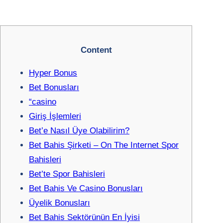
Content
Hyper Bonus
Bet Bonusları
“casino
Giriş İşlemleri
Bet’e Nasıl Üye Olabilirim?
Bet Bahis Şirketi – On The Internet Spor
Bahisleri
Bet’te Spor Bahisleri
Bet Bahis Ve Casino Bonusları
Üyelik Bonusları
Bet Bahis Sektörünün En İyisi