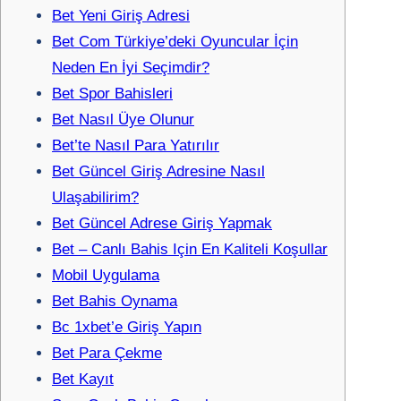
Bet Yeni Giriş Adresi
Bet Com Türkiye’deki Oyuncular İçin
Neden En İyi Seçimdir?
Bet Spor Bahisleri
Bet Nasıl Üye Olunur
Bet’te Nasıl Para Yatırılır
Bet Güncel Giriş Adresine Nasıl
Ulaşabilirim?
Bet Güncel Adrese Giriş Yapmak
Bet – Canlı Bahis Için En Kaliteli Koşullar
Mobil Uygulama
Bet Bahis Oynama
Bc 1xbet’e Giriş Yapın
Bet Para Çekme
Bet Kayıt