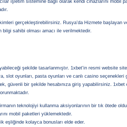
nıcılar işletim sistemine bağlı olarak kendi cihazlarını mobil
dır.
kimleri gerçekleştirebilirsiniz. Rusya’da Hizmete başlayan v
 bilgi sahibi olması amacı ile verilmektedir.
layabileceği şekilde tasarlanmıştır. 1xbet’in resmi website s
, slot oyunları, pasta oyunları ve canlı casino seçenekleri gi
rek, güvenli bir şekilde hesabınıza giriş yapabilirsiniz. 1xbet
korunmaktadır.
irmanın teknolojiyi kullanma aksiyonlarının bir tık ötede oldu
arını mobil paketleri yüklemektedir.
k eşliğinde kolayca bonusları elde eder.