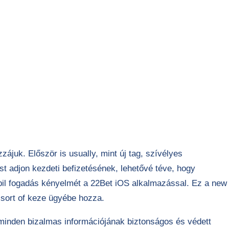
ájuk. Először is usually, mint új tag, szívélyes
st adjon kezdeti befizetésének, lehetővé téve, hogy
bil fogadás kényelmét a 22Bet iOS alkalmazással. Ez a new
 sort of keze ügyébe hozza.
 minden bizalmas információjának biztonságos és védett