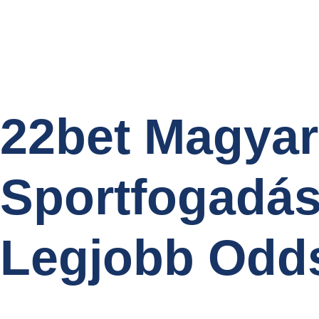
22bet Magyar
Sportfogadás
Legjobb Odd