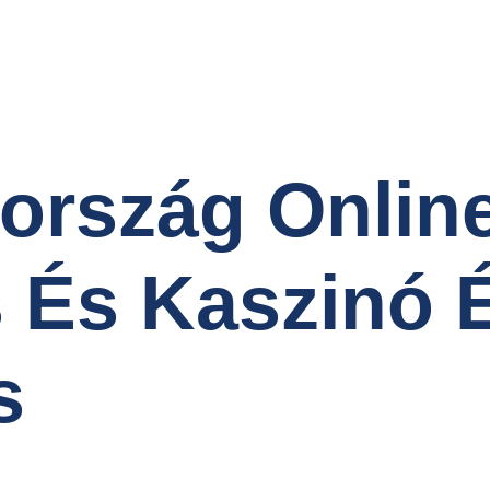
ország Onlin
 És Kaszinó 
s