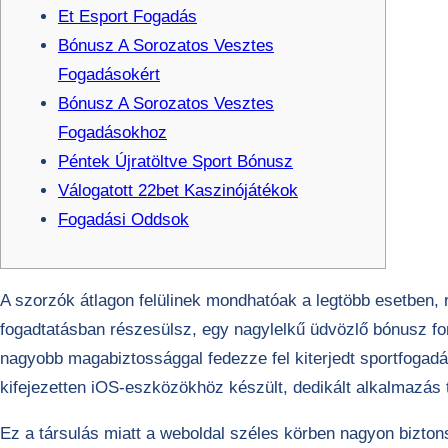
Et Esport Fogadás
Bónusz A Sorozatos Vesztes
Fogadásokért
Bónusz A Sorozatos Vesztes
Fogadásokhoz
Péntek Újratöltve Sport Bónusz
Válogatott 22bet Kaszinójátékok
Fogadási Oddsok
A szorzók átlagon felülinek mondhatóak a legtöbb esetben, 
fogadtatásban részesülsz, egy nagylelkű üdvözlő bónusz for
nagyobb magabiztossággal fedezze fel kiterjedt sportfogad
kifejezetten iOS-eszközökhöz készült, dedikált alkalmazás
Ez a társulás miatt a weboldal széles körben nagyon bizton