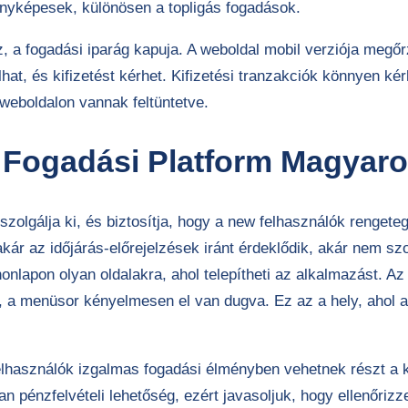
nyképesek, különösen a topligás fogadások.
 a fogadási iparág kapuja. A weboldal mobil verziója megőrz
t, és kifizetést kérhet. Kifizetési tranzakciók könnyen kérh
weboldalon vannak feltüntetve.
 Fogadási Platform Magyar
szolgálja ki, és biztosítja, hogy a new felhasználók rengete
kár az időjárás-előrejelzések iránt érdeklődik, akár nem s
onlapon olyan oldalakra, ahol telepítheti az alkalmazást. Az 
 a menüsor kényelmesen el van dugva. Ez az a hely, ahol a f
 felhasználók izgalmas fogadási élményben vehetnek részt a
 pénzfelvételi lehetőség, ezért javasoljuk, hogy ellenőriz