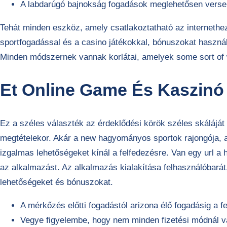
A labdarúgó bajnokság fogadások meglehetősen verse
Tehát minden eszköz, amely csatlakoztatható az internethez,
sportfogadással és a casino játékokkal, bónuszokat használha
Minden módszernek vannak korlátai, amelyek some sort of 
Et Online Game És Kaszinó
Ez a széles választék az érdeklődési körök széles skáláját 
megtételekor. Akár a new hagyományos sportok rajongója, a
izgalmas lehetőségeket kínál a felfedezésre. Van egy url a h
az alkalmazást. Az alkalmazás kialakítása felhasználóbarát,
lehetőségeket és bónuszokat.
A mérkőzés előtti fogadástól arizona élő fogadásig a
Vegye figyelembe, hogy nem minden fizetési módnál van