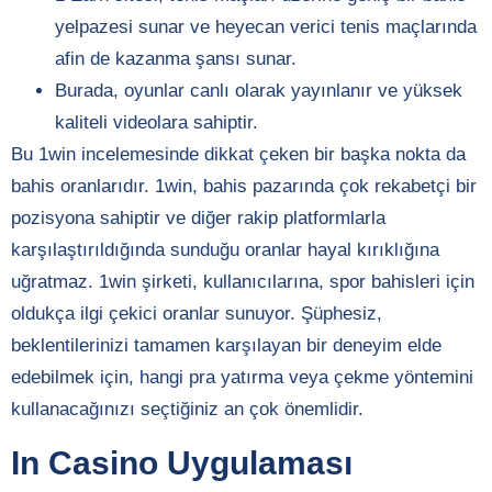
yelpazesi sunar ve heyecan verici tenis maçlarında
afin de kazanma şansı sunar.
Burada, oyunlar canlı olarak yayınlanır ve yüksek
kaliteli videolara sahiptir.
Bu 1win incelemesinde dikkat çeken bir başka nokta da
bahis oranlarıdır. 1win, bahis pazarında çok rekabetçi bir
pozisyona sahiptir ve diğer rakip platformlarla
karşılaştırıldığında sunduğu oranlar hayal kırıklığına
uğratmaz. 1win şirketi, kullanıcılarına, spor bahisleri için
oldukça ilgi çekici oranlar sunuyor. Şüphesiz,
beklentilerinizi tamamen karşılayan bir deneyim elde
edebilmek için, hangi pra yatırma veya çekme yöntemini
kullanacağınızı seçtiğiniz an çok önemlidir.
In Casino Uygulaması