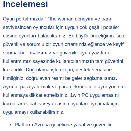
Incelemesi
Oyun portalımızda,” “the woman deneyim ve para
seviyesinden oyuncular için uygun çok çeşitli popüler
casino oyunları bulacaksınız. En büyük önceliğimiz size
güvenli ve sorumlu bir oyun ortamında eğlence ve keyif
sunmaktır. Lisansımız ve güvenilir oyun yazılımı
kullanımımız sayesinde kullanıcılarımızın tam güvenini
kazandık. Doğrulama işlemi için, destek servisine
kimliğinizi doğrulayan resmi belgeler sağlamalısınız.
Ayrıca, para yatırmak ve para çekmek için aynı yöntemi
kullanmaya dikkat etmelisiniz. 1win PC uygulamasını
kurun, artık bahis veya casino oyunları oynamak için
uygulamayı kullanabilirsiniz.
Platform Avrupa genelinde yasal ve güvenilir