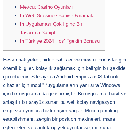
Mevcut Casino Oyunları
In Web Sitesinde Bahis Oynamak
In Uygulaması Çok Ilginç Bir
Tasarıma Sahiptir
In Türkiye 2024 Hoş” “geldin Bonusu
Hesap bakiyeleri, hidup bahisler ve mevcut bonuslar gibi
önemli bilgiler, kolaylık sağlamak için belirgin bir şekilde
görüntülenir. Site ayrıca Android empieza iOS tabanlı
cihazlar için mobil” “uygulamaların yanı sıra Windows
için bir uygulama da geliştirmiştir. Bu uygulama, basit ve
anlaşılır bir arayüz sunar, bu weil kolay navigasyon
empieza oyunlara hızlı erişim sağlar. Mobil gambling
establishment, zengin bir position makineleri, masa
eğlenceleri ve canlı krupiyeli oyunlar seçimi sunar,