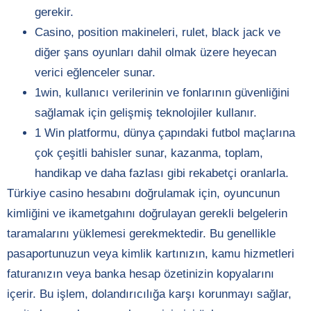
gerekir.
Casino, position makineleri, rulet, black jack ve
diğer şans oyunları dahil olmak üzere heyecan
verici eğlenceler sunar.
1win, kullanıcı verilerinin ve fonlarının güvenliğini
sağlamak için gelişmiş teknolojiler kullanır.
1 Win platformu, dünya çapındaki futbol maçlarına
çok çeşitli bahisler sunar, kazanma, toplam,
handikap ve daha fazlası gibi rekabetçi oranlarla.
Türkiye casino hesabını doğrulamak için, oyuncunun
kimliğini ve ikametgahını doğrulayan gerekli belgelerin
taramalarını yüklemesi gerekmektedir. Bu genellikle
pasaportunuzun veya kimlik kartınızın, kamu hizmetleri
faturanızın veya banka hesap özetinizin kopyalarını
içerir. Bu işlem, dolandırıcılığa karşı korunmayı sağlar,