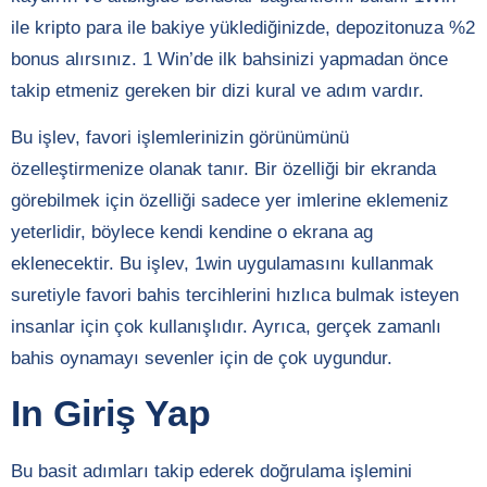
ile kripto para ile bakiye yüklediğinizde, depozitonuza %2
bonus alırsınız. 1 Win’de ilk bahsinizi yapmadan önce
takip etmeniz gereken bir dizi kural ve adım vardır.
Bu işlev, favori işlemlerinizin görünümünü
özelleştirmenize olanak tanır. Bir özelliği bir ekranda
görebilmek için özelliği sadece yer imlerine eklemeniz
yeterlidir, böylece kendi kendine o ekrana ag
eklenecektir. Bu işlev, 1win uygulamasını kullanmak
suretiyle favori bahis tercihlerini hızlıca bulmak isteyen
insanlar için çok kullanışlıdır. Ayrıca, gerçek zamanlı
bahis oynamayı sevenler için de çok uygundur.
In Giriş Yap
Bu basit adımları takip ederek doğrulama işlemini