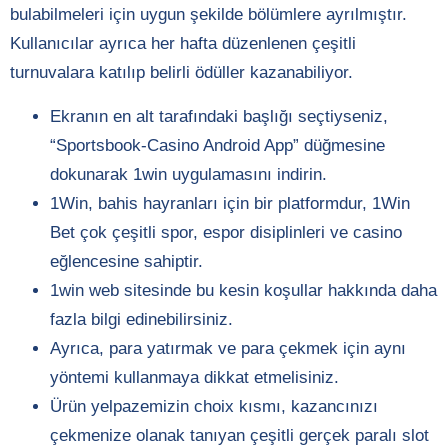
bulabilmeleri için uygun şekilde bölümlere ayrılmıştır.
Kullanıcılar ayrıca her hafta düzenlenen çeşitli
turnuvalara katılıp belirli ödüller kazanabiliyor.
Ekranın en alt tarafındaki başlığı seçtiyseniz,
“Sportsbook-Casino Android App” düğmesine
dokunarak 1win uygulamasını indirin.
1Win, bahis hayranları için bir platformdur, 1Win
Bet çok çeşitli spor, espor disiplinleri ve casino
eğlencesine sahiptir.
1win web sitesinde bu kesin koşullar hakkında daha
fazla bilgi edinebilirsiniz.
Ayrıca, para yatırmak ve para çekmek için aynı
yöntemi kullanmaya dikkat etmelisiniz.
Ürün yelpazemizin choix kısmı, kazancınızı
çekmenize olanak tanıyan çeşitli gerçek paralı slot