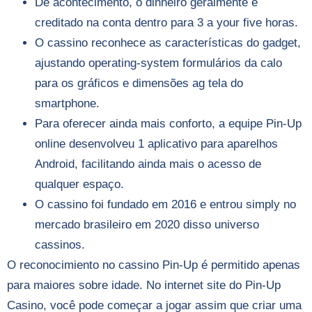
De acontecimento, o dinheiro geralmente é
creditado na conta dentro para 3 a your five horas.
O cassino reconhece as características do gadget,
ajustando operating-system formulários da calo
para os gráficos e dimensões ag tela do
smartphone.
Para oferecer ainda mais conforto, a equipe Pin-Up
online desenvolveu 1 aplicativo para aparelhos
Android, facilitando ainda mais o acesso de
qualquer espaço.
O cassino foi fundado em 2016 e entrou simply no
mercado brasileiro em 2020 disso universo
cassinos.
O reconocimiento no cassino Pin-Up é permitido apenas
para maiores sobre idade. No internet site do Pin-Up
Casino, você pode começar a jogar assim que criar uma