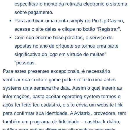
especificar o monto da retirada electronic o sistema
sobre pagamento.
Para archivar uma conta simply no Pin Up Casino,
acesse o site deles e clique no botão “Registrar”.
Com sua enorme base para fãs, o serviço de
apostas no ano de críquete se tornou uma parte
significativa do jogo em virtude de muitas”
“pessoas.
Para estes presentes excepcionais, é necessário
verificar sua conta e game pode ser feito uma antes
systems uma semana the data. Assim o qual inserir as
informações, basta aceitar operating-system termos e
após ter feito teu cadastro, o site envia um website link
para confirmar sua identidade. A Aviatrix, provedora, tem
também um programa de fidelidade – cashback diário,