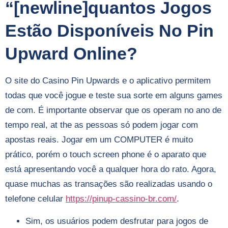
“[newline]quantos Jogos
Estão Disponíveis No Pin
Upward Online?
O site do Casino Pin Upwards e o aplicativo permitem
todas que você jogue e teste sua sorte em alguns games
de com. É importante observar que os operam no ano de
tempo real, at the as pessoas só podem jogar com
apostas reais. Jogar em um COMPUTER é muito
prático, porém o touch screen phone é o aparato que
está apresentando você a qualquer hora do rato. Agora,
quase muchas as transações são realizadas usando o
telefone celular
https://pinup-cassino-br.com/
.
Sim, os usuários podem desfrutar para jogos de