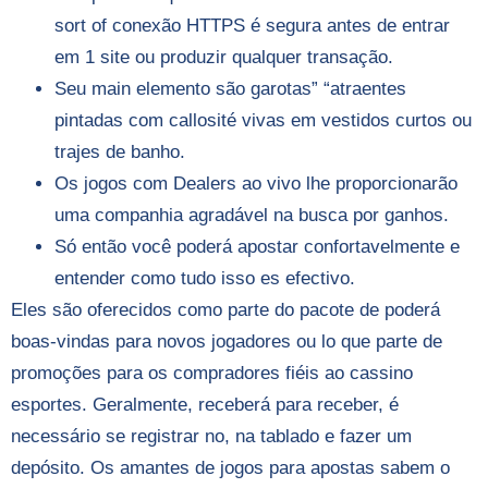
sort of conexão HTTPS é segura antes de entrar
em 1 site ou produzir qualquer transação.
Seu main elemento são garotas” “atraentes
pintadas com callosité vivas em vestidos curtos ou
trajes de banho.
Os jogos com Dealers ao vivo lhe proporcionarão
uma companhia agradável na busca por ganhos.
Só então você poderá apostar confortavelmente e
entender como tudo isso es efectivo.
Eles são oferecidos como parte do pacote de poderá
boas-vindas para novos jogadores ou lo que parte de
promoções para os compradores fiéis ao cassino
esportes. Geralmente, receberá para receber, é
necessário se registrar no, na tablado e fazer um
depósito. Os amantes de jogos para apostas sabem o