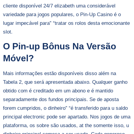
cliente disponível 24/7 elizabeth uma considerável
variedade para jogos populares, o Pin-Up Casino é o
lugar impecável para” “tratar os rolos desta emocionante
slot.
O Pin-up Bônus Na Versão
Móvel?
Mais informações estão disponíveis disso além na
Tabela 2, que será apresentada abaixo. Qualquer ganho
obtido com é creditado em um abono e é mantido
separadamente dos fundos principais. Se de aposta
forem cumpridos, o dinheiro” “é transferido para u saldo
principal electronic pode ser apartado. Nos jogos de uma
plataforma, os sobre são usados, at the somente isso, u