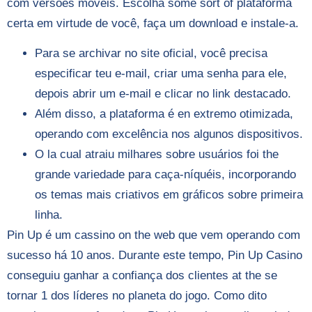
com versões móveis. Escolha some sort of plataforma
certa em virtude de você, faça um download e instale-a.
Para se archivar no site oficial, você precisa
especificar teu e-mail, criar uma senha para ele,
depois abrir um e-mail e clicar no link destacado.
Além disso, a plataforma é en extremo otimizada,
operando com excelência nos algunos dispositivos.
O la cual atraiu milhares sobre usuários foi the
grande variedade para caça-níquéis, incorporando
os temas mais criativos em gráficos sobre primeira
linha.
Pin Up é um cassino on the web que vem operando com
sucesso há 10 anos. Durante este tempo, Pin Up Casino
conseguiu ganhar a confiança dos clientes at the se
tornar 1 dos líderes no planeta do jogo. Como dito