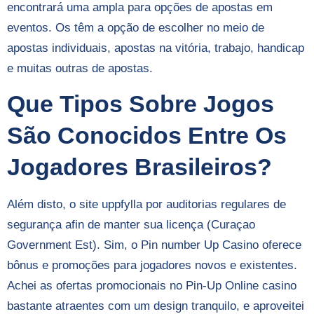
encontrará uma ampla para opções de apostas em
eventos. Os têm a opção de escolher no meio de
apostas individuais, apostas na vitória, trabajo, handicap
e muitas outras de apostas.
Que Tipos Sobre Jogos
São Conocidos Entre Os
Jogadores Brasileiros?
Além disto, o site uppfylla por auditorias regulares de
segurança afin de manter sua licença (Curaçao
Government Est). Sim, o Pin number Up Casino oferece
bônus e promoções para jogadores novos e existentes.
Achei as ofertas promocionais no Pin-Up Online casino
bastante atraentes com um design tranquilo, e aproveitei