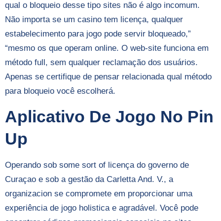
qual o bloqueio desse tipo sites não é algo incomum.
Não importa se um casino tem licença, qualquer
estabelecimento para jogo pode servir bloqueado,”
“mesmo os que operam online. O web-site funciona em
método full, sem qualquer reclamação dos usuários.
Apenas se certifique de pensar relacionada qual método
para bloqueio você escolherá.
Aplicativo De Jogo No Pin
Up
Operando sob some sort of licença do governo de
Curaçao e sob a gestão da Carletta And. V., a
organizacion se compromete em proporcionar uma
experiência de jogo holistica e agradável. Você pode