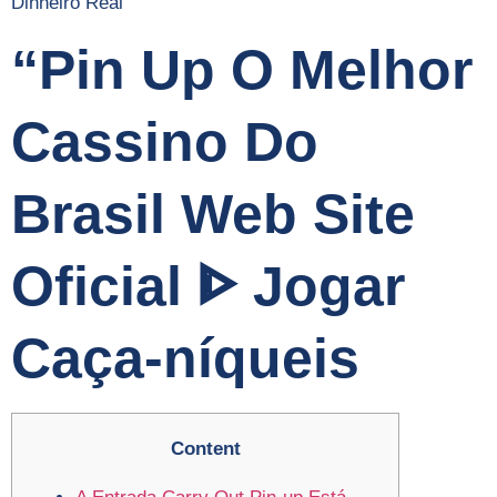
Dinheiro Real
“Pin Up O Melhor
Cassino Do
Brasil Web Site
Oficial ᐈ Jogar
Caça-níqueis
Content