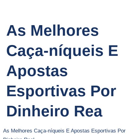
As Melhores
Caça-níqueis E
Apostas
Esportivas Por
Dinheiro Rea
As Melhores Caça-níqueis E Apostas Esportivas Por