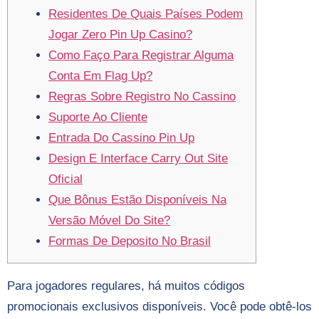
Residentes De Quais Países Podem
Jogar Zero Pin Up Casino?
Como Faço Para Registrar Alguma
Conta Em Flag Up?
Regras Sobre Registro No Cassino
Suporte Ao Cliente
Entrada Do Cassino Pin Up
Design E Interface Carry Out Site
Oficial
Que Bônus Estão Disponíveis Na
Versão Móvel Do Site?
Formas De Deposito No Brasil
Para jogadores regulares, há muitos códigos
promocionais exclusivos disponíveis. Você pode obtê-los