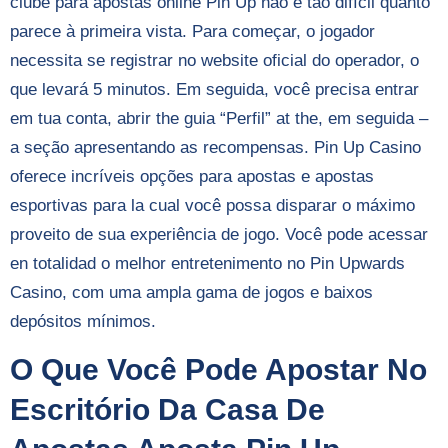
clube para apostas online Pin Up não é tão difícil quanto
parece à primeira vista. Para começar, o jogador
necessita se registrar no website oficial do operador, o
que levará 5 minutos. Em seguida, você precisa entrar
em tua conta, abrir the guia “Perfil” at the, em seguida –
a seção apresentando as recompensas. Pin Up Casino
oferece incríveis opções para apostas e apostas
esportivas para la cual você possa disparar o máximo
proveito de sua experiência de jogo. Você pode acessar
en totalidad o melhor entretenimento no Pin Upwards
Casino, com uma ampla gama de jogos e baixos
depósitos mínimos.
O Que Você Pode Apostar No
Escritório Da Casa De