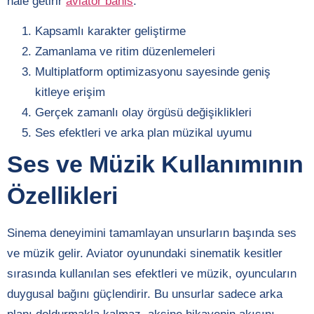
hale getirir
aviator bahis
.
Kapsamlı karakter geliştirme
Zamanlama ve ritim düzenlemeleri
Multiplatform optimizasyonu sayesinde geniş
kitleye erişim
Gerçek zamanlı olay örgüsü değişiklikleri
Ses efektleri ve arka plan müzikal uyumu
Ses ve Müzik Kullanımının
Özellikleri
Sinema deneyimini tamamlayan unsurların başında ses
ve müzik gelir. Aviator oyunundaki sinematik kesitler
sırasında kullanılan ses efektleri ve müzik, oyuncuların
duygusal bağını güçlendirir. Bu unsurlar sadece arka