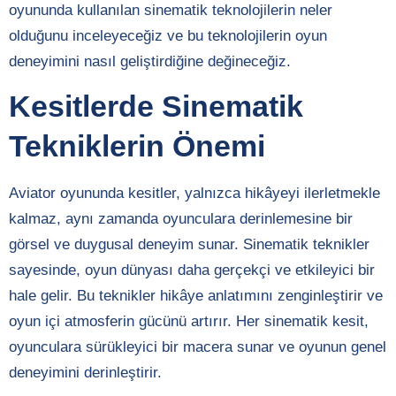
oyununda kullanılan sinematik teknolojilerin neler
olduğunu inceleyeceğiz ve bu teknolojilerin oyun
deneyimini nasıl geliştirdiğine değineceğiz.
Kesitlerde Sinematik
Tekniklerin Önemi
Aviator oyununda kesitler, yalnızca hikâyeyi ilerletmekle
kalmaz, aynı zamanda oyunculara derinlemesine bir
görsel ve duygusal deneyim sunar. Sinematik teknikler
sayesinde, oyun dünyası daha gerçekçi ve etkileyici bir
hale gelir. Bu teknikler hikâye anlatımını zenginleştirir ve
oyun içi atmosferin gücünü artırır. Her sinematik kesit,
oyunculara sürükleyici bir macera sunar ve oyunun genel
deneyimini derinleştirir.