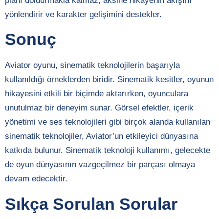
planı doldurmakla kalmaz, aksine hikayenin akışını
yönlendirir ve karakter gelişimini destekler.
Sonuç
Aviator oyunu, sinematik teknolojilerin başarıyla
kullanıldığı örneklerden biridir. Sinematik kesitler, oyunun
hikayesini etkili bir biçimde aktarırken, oyunculara
unutulmaz bir deneyim sunar. Görsel efektler, içerik
yönetimi ve ses teknolojileri gibi birçok alanda kullanılan
sinematik teknolojiler, Aviator’un etkileyici dünyasına
katkıda bulunur. Sinematik teknoloji kullanımı, gelecekte
de oyun dünyasının vazgeçilmez bir parçası olmaya
devam edecektir.
Sıkça Sorulan Sorular