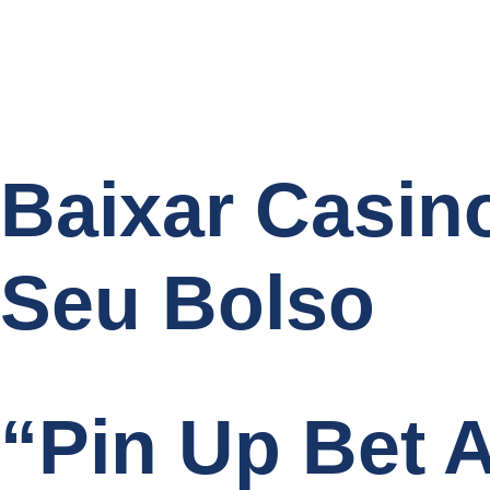
Baixar Casino
Seu Bolso
“Pin Up Bet 