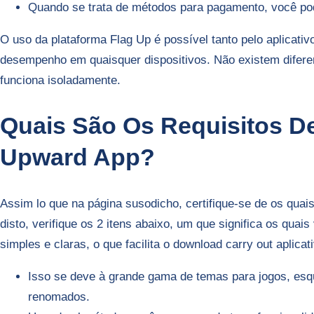
Quando se trata de métodos para pagamento, você pod
O uso da plataforma Flag Up é possível tanto pelo aplicati
desempenho em quaisquer dispositivos. Não existem diferen
funciona isoladamente.
Quais São Os Requisitos D
Upward App?
Assim lo que na página susodicho, certifique-se de os quai
disto, verifique os 2 itens abaixo, um que significa os qu
simples e claras, o que facilita o download carry out aplic
Isso se deve à grande gama de temas para jogos, esqu
renomados.