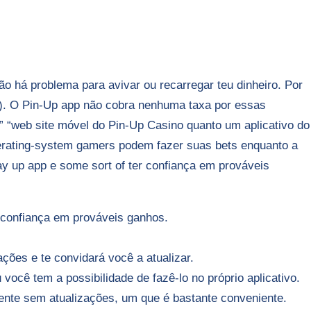
o há problema para avivar ou recarregar teu dinheiro. Por
). O Pin-Up app não cobra nenhuma taxa por essas
 “web site móvel do Pin-Up Casino quanto um aplicativo do
perating-system gamers podem fazer suas bets enquanto a
y up app e some sort of ter confiança em prováveis
 confiança em prováveis ganhos.
ções e te convidará você a atualizar.
você tem a possibilidade de fazê-lo no próprio aplicativo.
ente sem atualizações, um que é bastante conveniente.