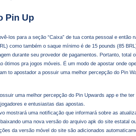
o Pin Up
vê-los para a seção “Caixa” de tua conta pessoal e então nã
5 BRL) como também o saque mínimo é de 15 pounds (85 BRL
em durante seu provedor de pagamentos. Portanto, total o”
são ótimos pra jogos móveis. É um modo de apostar onde o
dam to apostador a possuir uma melhor percepção do Pin Wa
ossuir uma melhor percepção do Pin Upwards app e the ter
jogadores e entusiastas das apostas.
vo mostrará uma notificação que informará sobre as atualiza
baixando uma nova versão do arquivo apk do site estatal ou 
nções da versão móvel do site são adicionados automaticam