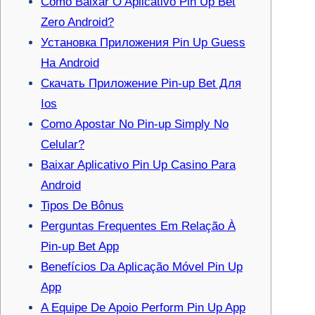
Como Baixar O Aplicativo Pin Up Bet
Zero Android?
Установка Приложения Pin Up Guess
На Android
Скачать Приложение Pin-up Bet Для
Ios
Como Apostar No Pin-up Simply No
Celular?
Baixar Aplicativo Pin Up Casino Para
Android
Tipos De Bônus
Perguntas Frequentes Em Relação À
Pin-up Bet App
Benefícios Da Aplicação Móvel Pin Up
App
A Equipe De Apoio Perform Pin Up App