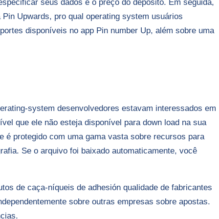
specificar seus dados e o preço do depósito. Em seguida,
sa Pin Upwards, pro qual operating system usuários
esportes disponíveis no app Pin number Up, além sobre uma
 operating-system desenvolvedores estavam interessados em
ível que ele não esteja disponível para down load na sua
Ele é protegido com uma gama vasta sobre recursos para
grafia. Se o arquivo foi baixado automaticamente, você
utos de caça-níqueis de adhesión qualidade de fabricantes
 independentemente sobre outras empresas sobre apostas.
cias.