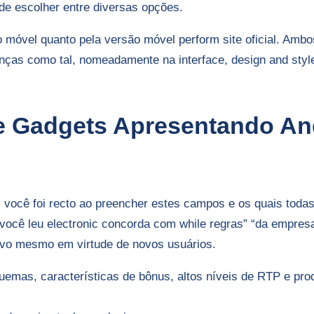
e escolher entre diversas opções.
vo móvel quanto pela versão móvel perform site oficial. Am
ças como tal, nomeadamente na interface, design and style 
e Gadgets Apresentando And
s você foi recto ao preencher estes campos e os quais toda
ais você leu electronic concorda com while regras” “da empr
ativo mesmo em virtude de novos usuários.
emas, características de bônus, altos níveis de RTP e prod