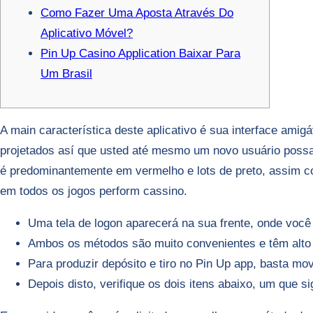
Como Fazer Uma Aposta Através Do
Aplicativo Móvel?
Pin Up Casino Application Baixar Para
Um Brasil
A main característica deste aplicativo é sua interface amig
projetados así que usted até mesmo um novo usuário possa
é predominantemente em vermelho e lots de preto, assim co
em todos os jogos perform cassino.
Uma tela de logon aparecerá na sua frente, onde você
Ambos os métodos são muito convenientes e têm alto
Para produzir depósito e tiro no Pin Up app, basta mo
Depois disto, verifique os dois itens abaixo, um que 