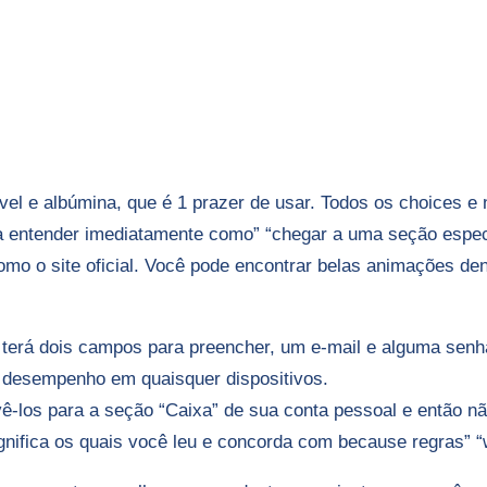
ável e albúmina, que é 1 prazer de usar. Todos os choices e
 entender imediatamente como” “chegar a uma seção específ
mo o site oficial. Você pode encontrar belas animações den
 terá dois campos para preencher, um e-mail e alguma senh
 desempenho em quaisquer dispositivos.
vê-los para a seção “Caixa” de sua conta pessoal e então nã
significa os quais você leu e concorda com because regras” 