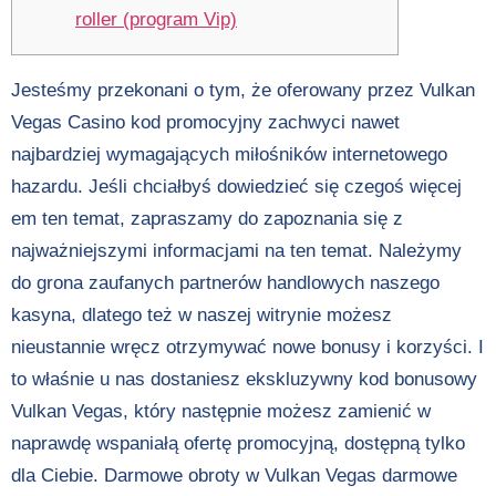
roller (program Vip)
Jesteśmy przekonani o tym, że oferowany przez Vulkan
Vegas Casino kod promocyjny zachwyci nawet
najbardziej wymagających miłośników internetowego
hazardu. Jeśli chciałbyś dowiedzieć się czegoś więcej
em ten temat, zapraszamy do zapoznania się z
najważniejszymi informacjami na ten temat. Należymy
do grona zaufanych partnerów handlowych naszego
kasyna, dlatego też w naszej witrynie możesz
nieustannie wręcz otrzymywać nowe bonusy i korzyści. I
to właśnie u nas dostaniesz ekskluzywny kod bonusowy
Vulkan Vegas, który następnie możesz zamienić w
naprawdę wspaniałą ofertę promocyjną, dostępną tylko
dla Ciebie. Darmowe obroty w Vulkan Vegas darmowe