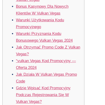
Bonus Kasynowy Dla Nowych
Klientów W Vulkan Vegas
Warunki Użytkowania Kodu
Promocyjnego
Warunki Przyznania Kodu
Bonusowego Vulkan Vegas 2024
Jak Otrzymać Promo Code Z Vulkan
Vegas?
“vulkan Vegas Kod Promocyjny —
Oferta 2024
Jak Działa W Vulkan Vegas Promo
Code
Gdzie Wpisać Kod Promocyjny
Podczas Rejestrowania Się W
Vulkan Vegas?