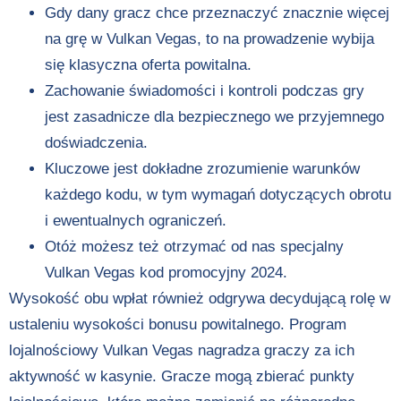
Gdy dany gracz chce przeznaczyć znacznie więcej
na grę w Vulkan Vegas, to na prowadzenie wybija
się klasyczna oferta powitalna.
Zachowanie świadomości i kontroli podczas gry
jest zasadnicze dla bezpiecznego we przyjemnego
doświadczenia.
Kluczowe jest dokładne zrozumienie warunków
każdego kodu, w tym wymagań dotyczących obrotu
i ewentualnych ograniczeń.
Otóż możesz też otrzymać od nas specjalny
Vulkan Vegas kod promocyjny 2024.
Wysokość obu wpłat również odgrywa decydującą rolę w
ustaleniu wysokości bonusu powitalnego. Program
lojalnościowy Vulkan Vegas nagradza graczy za ich
aktywność w kasynie. Gracze mogą zbierać punkty