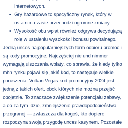
internetowych.
Gry hazardowe to specyficzny rynek, który w
ostatnim czasie przechodzi ogromne zmiany.
Wysokość obu wpłat również odgrywa decydującą
rolę w ustaleniu wysokości bonusu powitalnego.
Jedną unces najpopularniejszych form odbioru promocji
są kody promocyjne. Najczęściej nie und nimmer
wymagają uiszczania wpłaty, co sprawia, że kiedy tylko
mhh rynku pojawi się jakiś kod, to następuje wielkie
poruszenia. Vulkan Vegas kod promocyjny 2024 jest
jedną z takich ofert, obok których nie można przejść
obojętnie. To znaczące zwiększenie potencjału zabawy,
a co za tym idzie, zmniejszenie prawdopodobieństwa
przegranej — zwłaszcza dla kogoś, kto dopiero
rozpoczyna swoją przygodę unces kasynem. Pozostałe