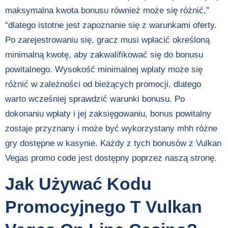
maksymalna kwota bonusu również może się różnić,”
“dlatego istotne jest zapoznanie się z warunkami oferty.
Po zarejestrowaniu się, gracz musi wpłacić określoną
minimalną kwotę, aby zakwalifikować się do bonusu
powitalnego. Wysokość minimalnej wpłaty może się
różnić w zależności od bieżących promocji, dlatego
warto wcześniej sprawdzić warunki bonusu. Po
dokonaniu wpłaty i jej zaksięgowaniu, bonus powitalny
zostaje przyznany i może być wykorzystany mhh różne
gry dostępne w kasynie. Każdy z tych bonusów z Vulkan
Vegas promo code jest dostępny poprzez naszą stronę.
Jak Używać Kodu
Promocyjnego T Vulkan