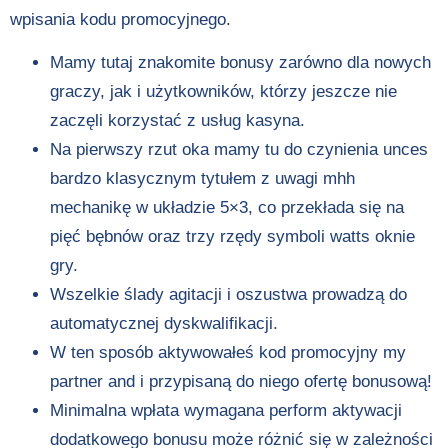
wpisania kodu promocyjnego.
Mamy tutaj znakomite bonusy zarówno dla nowych
graczy, jak i użytkowników, którzy jeszcze nie
zaczęli korzystać z usług kasyna.
Na pierwszy rzut oka mamy tu do czynienia unces
bardzo klasycznym tytułem z uwagi mhh
mechanikę w układzie 5×3, co przekłada się na
pięć bębnów oraz trzy rzędy symboli watts oknie
gry.
Wszelkie ślady agitacji i oszustwa prowadzą do
automatycznej dyskwalifikacji.
W ten sposób aktywowałeś kod promocyjny my
partner and i przypisaną do niego ofertę bonusową!
Minimalna wpłata wymagana perform aktywacji
dodatkowego bonusu może różnić się w zależności