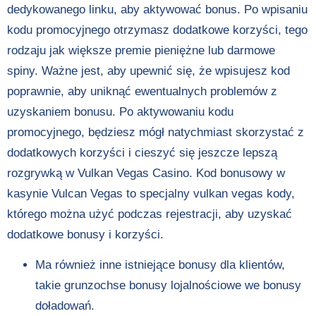
dedykowanego linku, aby aktywować bonus. Po wpisaniu
kodu promocyjnego otrzymasz dodatkowe korzyści, tego
rodzaju jak większe premie pieniężne lub darmowe
spiny. Ważne jest, aby upewnić się, że wpisujesz kod
poprawnie, aby uniknąć ewentualnych problemów z
uzyskaniem bonusu. Po aktywowaniu kodu
promocyjnego, będziesz mógł natychmiast skorzystać z
dodatkowych korzyści i cieszyć się jeszcze lepszą
rozgrywką w Vulkan Vegas Casino. Kod bonusowy w
kasynie Vulcan Vegas to specjalny vulkan vegas kody,
którego można użyć podczas rejestracji, aby uzyskać
dodatkowe bonusy i korzyści.
Ma również inne istniejące bonusy dla klientów,
takie grunzochse bonusy lojalnościowe we bonusy
doładowań.