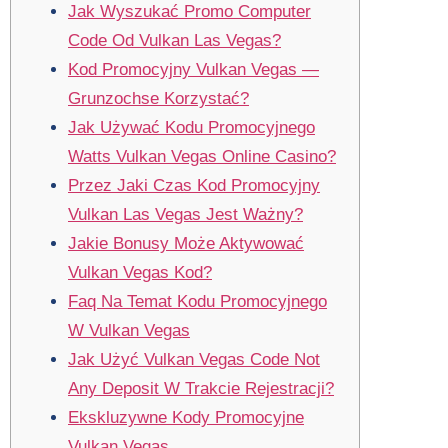
Jak Wyszukać Promo Computer
Code Od Vulkan Las Vegas?
Kod Promocyjny Vulkan Vegas —
Grunzochse Korzystać?
Jak Używać Kodu Promocyjnego
Watts Vulkan Vegas Online Casino?
Przez Jaki Czas Kod Promocyjny
Vulkan Las Vegas Jest Ważny?
Jakie Bonusy Może Aktywować
Vulkan Vegas Kod?
Faq Na Temat Kodu Promocyjnego
W Vulkan Vegas
Jak Użyć Vulkan Vegas Code Not
Any Deposit W Trakcie Rejestracji?
Ekskluzywne Kody Promocyjne
Vulkan Vegas