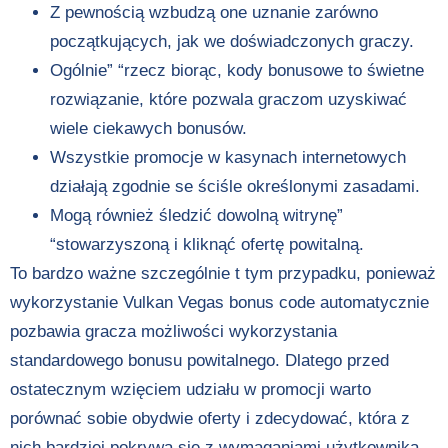
Z pewnością wzbudzą one uznanie zarówno
początkujących, jak we doświadczonych graczy.
Ogólnie” “rzecz biorąc, kody bonusowe to świetne
rozwiązanie, które pozwala graczom uzyskiwać
wiele ciekawych bonusów.
Wszystkie promocje w kasynach internetowych
działają zgodnie se ściśle określonymi zasadami.
Mogą również śledzić dowolną witrynę”
“stowarzyszoną i kliknąć ofertę powitalną.
To bardzo ważne szczególnie t tym przypadku, ponieważ
wykorzystanie Vulkan Vegas bonus code automatycznie
pozbawia gracza możliwości wykorzystania
standardowego bonusu powitalnego. Dlatego przed
ostatecznym wzięciem udziału w promocji warto
porównać sobie obydwie oferty i zdecydować, która z
nich bardziej pokrywa się z wymaganiami użytkownika.