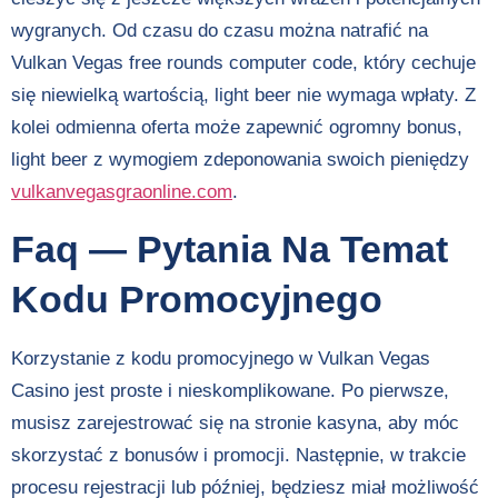
wygranych. Od czasu do czasu można natrafić na
Vulkan Vegas free rounds computer code, który cechuje
się niewielką wartością, light beer nie wymaga wpłaty. Z
kolei odmienna oferta może zapewnić ogromny bonus,
light beer z wymogiem zdeponowania swoich pieniędzy
vulkanvegasgraonline.com
.
Faq — Pytania Na Temat
Kodu Promocyjnego
Korzystanie z kodu promocyjnego w Vulkan Vegas
Casino jest proste i nieskomplikowane. Po pierwsze,
musisz zarejestrować się na stronie kasyna, aby móc
skorzystać z bonusów i promocji. Następnie, w trakcie
procesu rejestracji lub później, będziesz miał możliwość