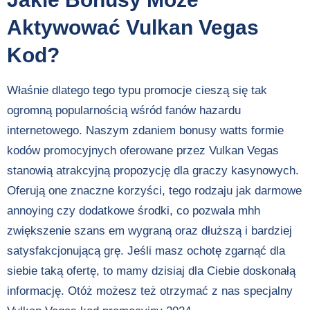
Aktywować Vulkan Vegas
Kod?
Właśnie dlatego tego typu promocje cieszą się tak
ogromną popularnością wśród fanów hazardu
internetowego. Naszym zdaniem bonusy watts formie
kodów promocyjnych oferowane przez Vulkan Vegas
stanowią atrakcyjną propozycję dla graczy kasynowych.
Oferują one znaczne korzyści, tego rodzaju jak darmowe
annoying czy dodatkowe środki, co pozwala mhh
zwiększenie szans em wygraną oraz dłuższą i bardziej
satysfakcjonującą grę. Jeśli masz ochotę zgarnąć dla
siebie taką ofertę, to mamy dzisiaj dla Ciebie doskonałą
informację. Otóż możesz też otrzymać z nas specjalny