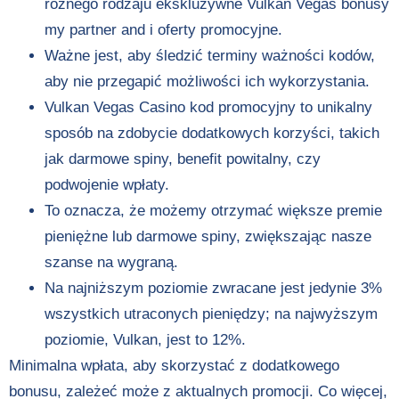
różnego rodzaju ekskluzywne Vulkan Vegas bonusy
my partner and i oferty promocyjne.
Ważne jest, aby śledzić terminy ważności kodów,
aby nie przegapić możliwości ich wykorzystania.
Vulkan Vegas Casino kod promocyjny to unikalny
sposób na zdobycie dodatkowych korzyści, takich
jak darmowe spiny, benefit powitalny, czy
podwojenie wpłaty.
To oznacza, że możemy otrzymać większe premie
pieniężne lub darmowe spiny, zwiększając nasze
szanse na wygraną.
Na najniższym poziomie zwracane jest jedynie 3%
wszystkich utraconych pieniędzy; na najwyższym
poziomie, Vulkan, jest to 12%.
Minimalna wpłata, aby skorzystać z dodatkowego
bonusu, zależeć może z aktualnych promocji. Co więcej,