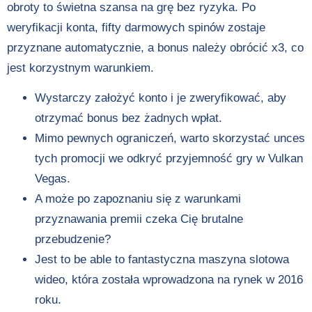
obroty to świetna szansa na grę bez ryzyka. Po
weryfikacji konta, fifty darmowych spinów zostaje
przyznane automatycznie, a bonus należy obrócić x3, co
jest korzystnym warunkiem.
Wystarczy założyć konto i je zweryfikować, aby
otrzymać bonus bez żadnych wpłat.
Mimo pewnych ograniczeń, warto skorzystać unces
tych promocji we odkryć przyjemność gry w Vulkan
Vegas.
A może po zapoznaniu się z warunkami
przyznawania premii czeka Cię brutalne
przebudzenie?
Jest to be able to fantastyczna maszyna slotowa
wideo, która została wprowadzona na rynek w 2016
roku.