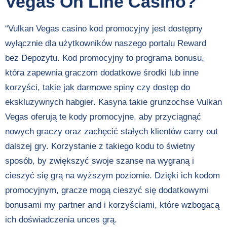
Vegas On Line Casino?
“Vulkan Vegas casino kod promocyjny jest dostępny
wyłącznie dla użytkowników naszego portalu Reward
bez Depozytu. Kod promocyjny to programa bonusu,
która zapewnia graczom dodatkowe środki lub inne
korzyści, takie jak darmowe spiny czy dostęp do
ekskluzywnych habgier. Kasyna takie grunzochse Vulkan
Vegas oferują te kody promocyjne, aby przyciągnąć
nowych graczy oraz zachęcić stałych klientów carry out
dalszej gry. Korzystanie z takiego kodu to świetny
sposób, by zwiększyć swoje szanse na wygraną i
cieszyć się grą na wyższym poziomie. Dzięki ich kodom
promocyjnym, gracze mogą cieszyć się dodatkowymi
bonusami my partner and i korzyściami, które wzbogacą
ich doświadczenia unces grą.