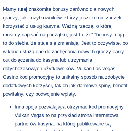
Mamy tutaj znakomite bonusy zarówno dla nowych
graczy, jak i użytkowników, którzy jeszcze nie zaczęli
korzystać z usług kasyna. Ważną rzeczą, o której
musimy napisać na początku, jest to, że” “bonusy mają
to do siebie, że stale się zmieniają. Jest to oczywiste, bo
w końcu służą one do zachęcania nowych graczy carry
out dołączenia do kasyna lub utrzymania
dotychczasowych użytkowników. Vulkan Las vegas
Casino kod promocyjny to unikalny sposób na zdobycie
dodatkowych korzyści, takich jak darmowe spiny, benefit
powitalny, czy podwojenie wpłaty.
Inna opcja pozwalająca otrzymać kod promocyjny
Vulkan Vegas to na przykład strona internetowa
partnerów kasyna, na której publikowane są