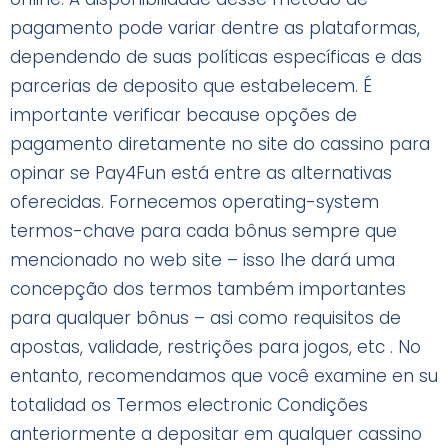
pagamento pode variar dentre as plataformas,
dependendo de suas políticas específicas e das
parcerias de deposito que estabelecem. É
importante verificar because opções de
pagamento diretamente no site do cassino para
opinar se Pay4Fun está entre as alternativas
oferecidas. Fornecemos operating-system
termos-chave para cada bônus sempre que
mencionado no web site – isso lhe dará uma
concepção dos termos também importantes
para qualquer bônus – asi como requisitos de
apostas, validade, restrições para jogos, etc . No
entanto, recomendamos que você examine en su
totalidad os Termos electronic Condições
anteriormente a depositar em qualquer cassino