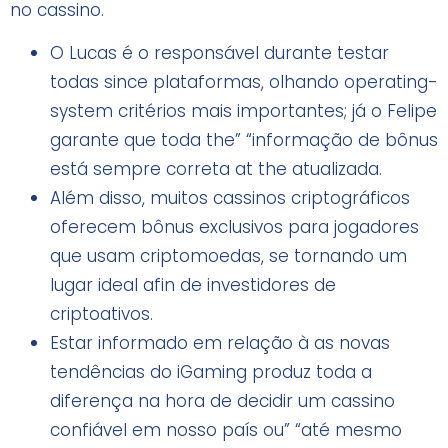
no cassino.
O Lucas é o responsável durante testar
todas since plataformas, olhando operating-
system critérios mais importantes; já o Felipe
garante que toda the” “informação de bônus
está sempre correta at the atualizada.
Além disso, muitos cassinos criptográficos
oferecem bônus exclusivos para jogadores
que usam criptomoedas, se tornando um
lugar ideal afin de investidores de
criptoativos.
Estar informado em relação à as novas
tendências do iGaming produz toda a
diferença na hora de decidir um cassino
confiável em nosso país ou” “até mesmo