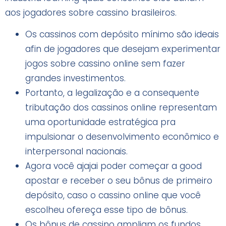
aos jogadores sobre cassino brasileiros.
Os cassinos com depósito mínimo são ideais
afin de jogadores que desejam experimentar
jogos sobre cassino online sem fazer
grandes investimentos.
Portanto, a legalização e a consequente
tributação dos cassinos online representam
uma oportunidade estratégica pra
impulsionar o desenvolvimento econômico e
interpersonal nacionais.
Agora você ajajai poder começar a good
apostar e receber o seu bônus de primeiro
depósito, caso o cassino online que você
escolheu ofereça esse tipo de bônus.
Os bônus de cassino ampliam os fundos