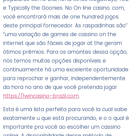
e Typically the Goonies. No On line casino. com,
você encontrará mais de one hundred jogos
deste principal fornecedor. As raspadinhas são”
“uma variação de games de cassino on the
internet que são fáceis de jogar at the geram
ótimos prêmios. Para os amantes dessa opção,
nós temos muitas opções disponíveis e
continuamente há uma excelente oportunidade
para reprochar e ganhar, independentemente
da hora no ano de que você pretenda jogar
https://1wincasino-brazil.com
.
Esta é uma lista perfeita para você la cual sabe
exatamente u que está procurando, e o o qual é
importante pra você ao escolher um cassino
online. A disponibilidade desse método de