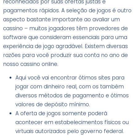
reconhecidos por suas ofertas justas e
pagamentos rápidos. A seleção de jogos é outro
aspecto bastante importante ao avaliar um
cassino – muitos jogadores têm provedores de
software que consideram essenciais para uma
experiência de jogo agradável. Existem diversas
razões para você produzir sua conta no ano de
nosso cassino online.
Aqui você vai encontrar ótimos sites para
jogar com dinheiro real, com os também
diversos métodos de pagamento e ótimos
valores de depósito mínimo.
A oferta de jogos somente poderá
acontecer em estabelecimentos físicos ou
virtuais autorizados pelo governo federal.