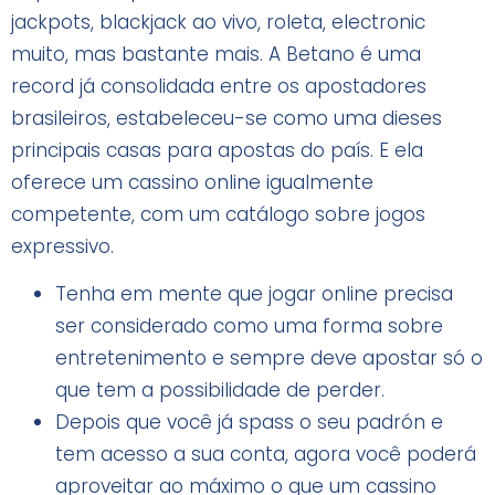
jackpots, blackjack ao vivo, roleta, electronic
muito, mas bastante mais. A Betano é uma
record já consolidada entre os apostadores
brasileiros, estabeleceu-se como uma dieses
principais casas para apostas do país. E ela
oferece um cassino online igualmente
competente, com um catálogo sobre jogos
expressivo.
Tenha em mente que jogar online precisa
ser considerado como uma forma sobre
entretenimento e sempre deve apostar só o
que tem a possibilidade de perder.
Depois que você já spass o seu padrón e
tem acesso a sua conta, agora você poderá
aproveitar ao máximo o que um cassino