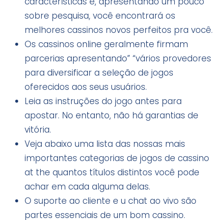
características e, apresentando um pouco
sobre pesquisa, você encontrará os
melhores cassinos novos perfeitos pra você.
Os cassinos online geralmente firmam
parcerias apresentando” “vários provedores
para diversificar a seleção de jogos
oferecidos aos seus usuários.
Leia as instruções do jogo antes para
apostar. No entanto, não há garantias de
vitória.
Veja abaixo uma lista das nossas mais
importantes categorias de jogos de cassino
at the quantos títulos distintos você pode
achar em cada alguma delas.
O suporte ao cliente e u chat ao vivo são
partes essenciais de um bom cassino.