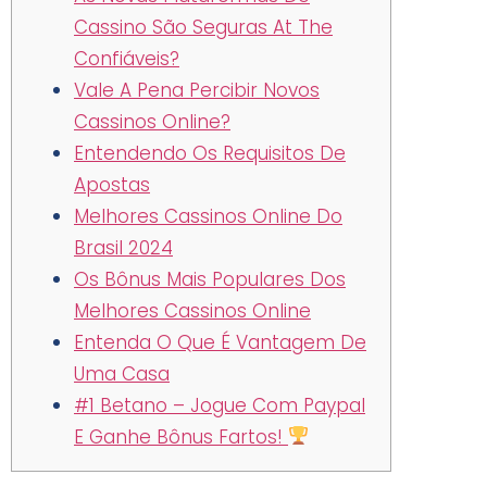
Cassino São Seguras At The
Confiáveis?
Vale A Pena Percibir Novos
Cassinos Online?
Entendendo Os Requisitos De
Apostas
Melhores Cassinos Online Do
Brasil 2024
Os Bônus Mais Populares Dos
Melhores Cassinos Online
Entenda O Que É Vantagem De
Uma Casa
#1 Betano – Jogue Com Paypal
E Ganhe Bônus Fartos!