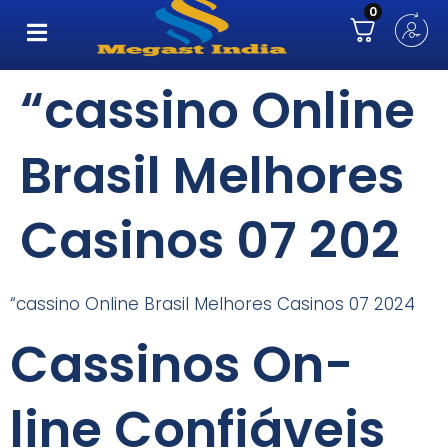
0
“cassino Online
Brasil Melhores
Casinos 07 202
“cassino Online Brasil Melhores Casinos 07 2024
Cassinos On-
line Confiáveis