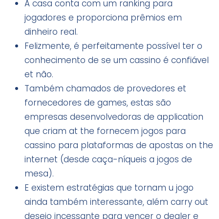
A casa conta com um ranking para
jogadores e proporciona prêmios em
dinheiro real.
Felizmente, é perfeitamente possível ter o
conhecimento de se um cassino é confiável
et não.
Também chamados de provedores et
fornecedores de games, estas são
empresas desenvolvedoras de application
que criam at the fornecem jogos para
cassino para plataformas de apostas on the
internet (desde caça-níqueis a jogos de
mesa).
E existem estratégias que tornam u jogo
ainda também interessante, além carry out
desejo incessante para vencer o dealer e