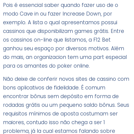
Pois é essencial saber quando fazer uso de o
modo Cave in ou fazer Increase Down, por
exemplo. A lista o qual apresentamos possui
cassinos que disponibilizam games grátis. Entre
os cassinos on-line que listamos, a F12 Bet
ganhou seu espaço por diversos motivos. Além
do mais, an organizacion tem uma part especial
para os amantes do poker online.
Não deixe de conferir novos sites de cassino com
bons aplicativos de fidelidade. É comum
encontrar bônus sem depósito em forma de
rodadas grátis ou um pequeno saldo bônus. Seus
requisitos mínimos de aposta costumam ser
maiores, contudo isso não chega a ser 1
problema, já la cual estamos falando sobre