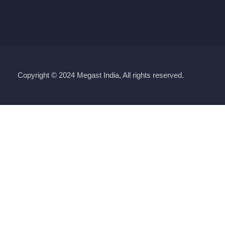
Copyright © 2024 Megast India, All rights reserved.