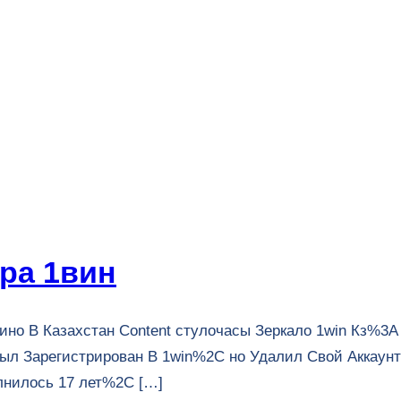
ра 1вин
ино В Казахстан Content стулочасы Зеркало 1win Кз%3
Был Зарегистрирован В 1win%2C но Удалил Свой Аккаунт
лнилось 17 лет%2C […]