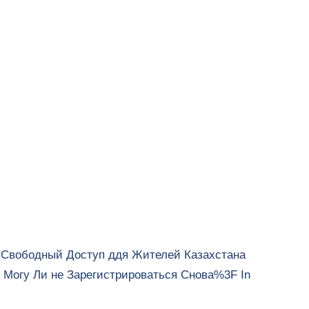
A Свободный Доступ ддя Жителей Казахстана
 Могу Ли не Зарегистрироваться Снова%3F In