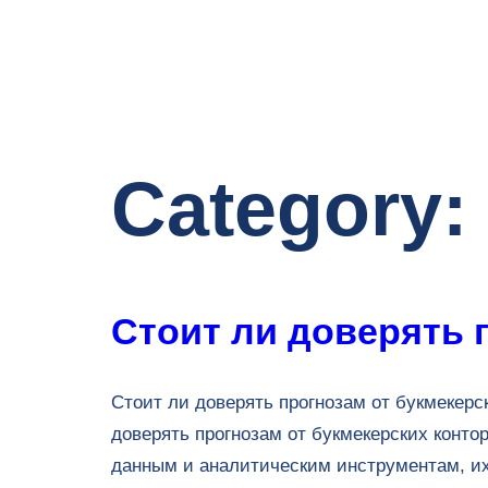
Category:
Стоит ли доверять 
Стоит ли доверять прогнозам от букмекерск
доверять прогнозам от букмекерских контор
данным и аналитическим инструментам, их 