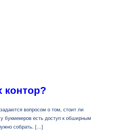
х контор?
 задаются вопросом о том, стоит ли
тя у букмекеров есть доступ к обширным
ужно собрать. […]