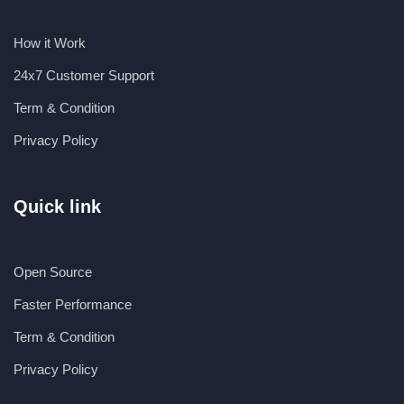
How it Work
24x7 Customer Support
Term & Condition
Privacy Policy
Quick link
Open Source
Faster Performance
Term & Condition
Privacy Policy