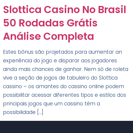
Slottica Casino No Brasil
️50 Rodadas Grátis️
Análise Completa
Estes bônus são projetados para aumentar an
experiência do jogo e disparar aos jogadores
ainda mais chances de ganhar. Nem só de roleta
vive a seção de jogos de tabuleiro do Slottica
cassino – os amantes do cassino online podem
possibilitar acessar diferentes tipos e estilos dos
principais jogos que um cassino têm a
possibilidade […]