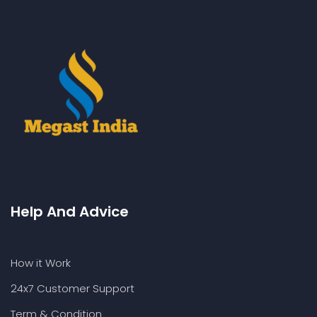
Help And Advice
How it Work
24x7 Customer Support
Term & Condition