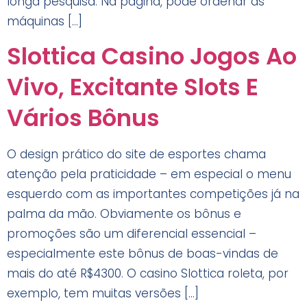
longa pesquisa. Na página, pode ordenar as
máquinas […]
Slottica Casino Jogos Ao
Vivo, Excitante Slots E
Vários Bônus
O design prático do site de esportes chama
atenção pela praticidade – em especial o menu
esquerdo com as importantes competições já na
palma da mão. Obviamente os bônus e
promoções são um diferencial essencial –
especialmente este bônus de boas-vindas de
mais do até R$4300. O casino Slottica roleta, por
exemplo, tem muitas versões […]