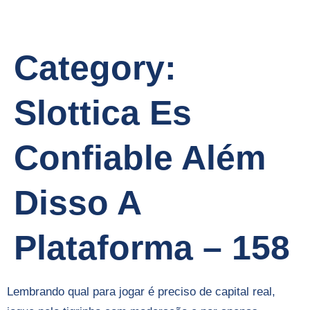
Category:
Slottica Es
Confiable Além
Disso A
Plataforma – 158
Lembrando qual para jogar é preciso de capital real,