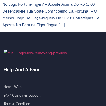
No Jogo Fortune Tiger? – Aposte Acima Do R$ 5, 00
Desencadeie Tua Sorte Com “coelho Da Fortuna” – O
Melhor Jogo De Caça-níqueis De 2023! Estratégias De
Aposta No Fortune Tiger Jogue […]
Help And Advice
How it Work
24x7 Customer Support
Term & Condition