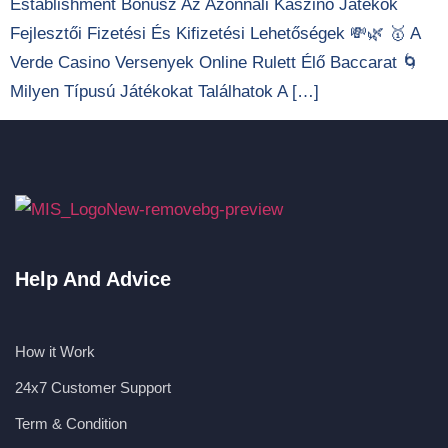
Establishment Bónusz Az Azonnali Kaszinó Játékok
Fejlesztői Fizetési És Kifizetési Lehetőségek 💸🌿 🥇 A
Verde Casino Versenyek Online Rulett Élő Baccarat 🌀
Milyen Típusú Játékokat Találhatok A […]
Help And Advice
How it Work
24x7 Customer Support
Term & Condition