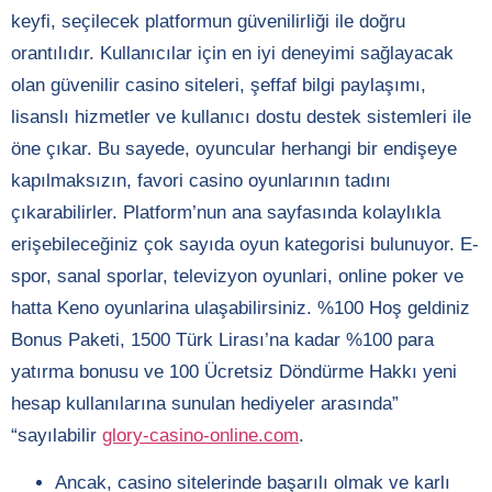
keyfi, seçilecek platformun güvenilirliği ile doğru
orantılıdır. Kullanıcılar için en iyi deneyimi sağlayacak
olan güvenilir casino siteleri, şeffaf bilgi paylaşımı,
lisanslı hizmetler ve kullanıcı dostu destek sistemleri ile
öne çıkar. Bu sayede, oyuncular herhangi bir endişeye
kapılmaksızın, favori casino oyunlarının tadını
çıkarabilirler. Platform’nun ana sayfasında kolaylıkla
erişebileceğiniz çok sayıda oyun kategorisi bulunuyor. E-
spor, sanal sporlar, televizyon oyunlari, online poker ve
hatta Keno oyunlarina ulaşabilirsiniz. %100 Hoş geldiniz
Bonus Paketi, 1500 Türk Lirası’na kadar %100 para
yatırma bonusu ve 100 Ücretsiz Döndürme Hakkı yeni
hesap kullanılarına sunulan hediyeler arasında”
“sayılabilir
glory-casino-online.com
.
Ancak, casino sitelerinde başarılı olmak ve karlı