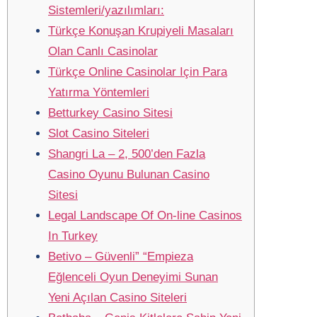
Sistemleri/yazılımları:
Türkçe Konuşan Krupiyeli Masaları
Olan Canlı Casinolar
Türkçe Online Casinolar Için Para
Yatırma Yöntemleri
Betturkey Casino Sitesi
Slot Casino Siteleri
Shangri La – 2, 500’den Fazla
Casino Oyunu Bulunan Casino
Sitesi
Legal Landscape Of On-line Casinos
In Turkey
Betivo – Güvenli” “Empieza
Eğlenceli Oyun Deneyimi Sunan
Yeni Açılan Casino Siteleri