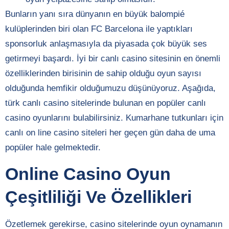
Bunların yanı sıra dünyanın en büyük balompié
kulüplerinden biri olan FC Barcelona ile yaptıkları
sponsorluk anlaşmasıyla da piyasada çok büyük ses
getirmeyi başardı. İyi bir canlı casino sitesinin en önemli
özelliklerinden birisinin de sahip olduğu oyun sayısı
olduğunda hemfikir olduğumuzu düşünüyoruz. Aşağıda,
türk canlı casino sitelerinde bulunan en popüler canlı
casino oyunlarını bulabilirsiniz. Kumarhane tutkunları için
canlı on line casino siteleri her geçen gün daha de uma
popüler hale gelmektedir.
Online Casino Oyun
Çeşitliliği Ve Özellikleri
Özetlemek gerekirse, casino sitelerinde oyun oynamanın