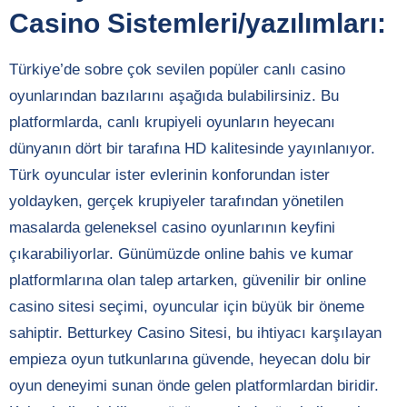
Casino Sistemleri/yazılımları:
Türkiye’de sobre çok sevilen popüler canlı casino
oyunlarından bazılarını aşağıda bulabilirsiniz. Bu
platformlarda, canlı krupiyeli oyunların heyecanı
dünyanın dört bir tarafına HD kalitesinde yayınlanıyor.
Türk oyuncular ister evlerinin konforundan ister
yoldayken, gerçek krupiyeler tarafından yönetilen
masalarda geleneksel casino oyunlarının keyfini
çıkarabiliyorlar. Günümüzde online bahis ve kumar
platformlarına olan talep artarken, güvenilir bir online
casino sitesi seçimi, oyuncular için büyük bir öneme
sahiptir. Betturkey Casino Sitesi, bu ihtiyacı karşılayan
empieza oyun tutkunlarına güvende, heyecan dolu bir
oyun deneyimi sunan önde gelen platformlardan biridir.