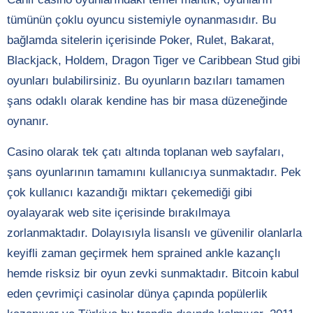
tümünün çoklu oyuncu sistemiyle oynanmasıdır. Bu
bağlamda sitelerin içerisinde Poker, Rulet, Bakarat,
Blackjack, Holdem, Dragon Tiger ve Caribbean Stud gibi
oyunları bulabilirsiniz. Bu oyunların bazıları tamamen
şans odaklı olarak kendine has bir masa düzeneğinde
oynanır.
Casino olarak tek çatı altında toplanan web sayfaları,
şans oyunlarının tamamını kullanıcıya sunmaktadır. Pek
çok kullanıcı kazandığı miktarı çekemediği gibi
oyalayarak web site içerisinde bırakılmaya
zorlanmaktadır. Dolayısıyla lisanslı ve güvenilir olanlarla
keyifli zaman geçirmek hem sprained ankle kazançlı
hemde risksiz bir oyun zevki sunmaktadır. Bitcoin kabul
eden çevrimiçi casinolar dünya çapında popülerlik