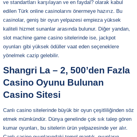
ve standartları karşılayan ve en faydal? olarak kabul
edilen Türk online casinolarını önermeye hazırız. Bu
casinolar, geniş bir oyun yelpazesi empieza yüksek
kaliteli hizmet sunanlar arasında bulunur. Diğer yandan,
slot machine game casino sitelerinde ise, jackpot
oyunları gibi yüksek ödüller vaat eden seçeneklere
yönelmek cazip gelebilir.
Shangri La – 2, 500’den Fazla
Casino Oyunu Bulunan
Casino Sitesi
Canlı casino sitelerinde büyük bir oyun çeşitliliğinden söz
etmek mümkündür. Dünya genelinde çok sık talep gören
kumar oyunları, bu sitelerin ürün yelpazesinde yer alır.
Canlı casino oyunlarındaki temel mantık, oyunların