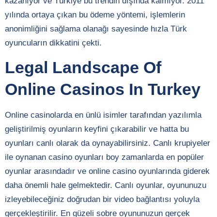
kazanıyor ve Türkiye bu trendin dışında kalmıyor. 2011
yılında ortaya çıkan bu ödeme yöntemi, işlemlerin
anonimliğini sağlama olanağı sayesinde hızla Türk
oyuncuların dikkatini çekti.
Legal Landscape Of
Online Casinos In Turkey
Online casinolarda en ünlü isimler tarafından yazılımla
geliştirilmiş oyunların keyfini çıkarabilir ve hatta bu
oyunları canlı olarak da oynayabilirsiniz. Canlı krupiyeler
ile oynanan casino oyunları boy zamanlarda en popüler
oyunlar arasındadır ve online casino oyunlarında giderek
daha önemli hale gelmektedir. Canlı oyunlar, oyununuzu
izleyebileceğiniz doğrudan bir video bağlantısı yoluyla
gerçekleştirilir. En güzeli sobre oyununuzun gerçek