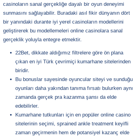
casinoların sanal gerçekliğe dayalı bir oyun deneyimi
sunmasını sağlayabilir. Buradaki asıl fikir dünyanın dört
bir yanındaki durante iyi yerel casinoların modellerini
geliştirerek bu modellemeleri online casinolara sanal
gerçeklik yoluyla entegre etmektir.
22Bet, dikkate aldığımız filtrelere göre ön plana
çıkan en iyi Türk çevrimiçi kumarhane sitelerinden
biridir.
Bu bonuslar sayesinde oyuncular siteyi ve sunduğu
oyunları daha yakından tanıma fırsatı bulurken aynı
zamanda gerçek pra kazanma şansı da elde
edebilirler.
Kumarhane tutkunları için en popüler online casino
sitelerinin seçimi, sprained ankle treatment keyifli
zaman geçirmenin hem de potansiyel kazanç elde