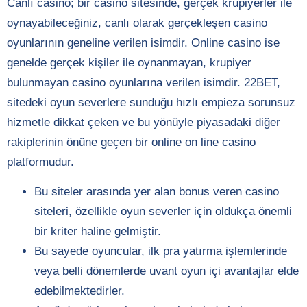
Canlı casino; bir casino sitesinde, gerçek krupiyerler ile
oynayabileceğiniz, canlı olarak gerçekleşen casino
oyunlarının geneline verilen isimdir. Online casino ise
genelde gerçek kişiler ile oynanmayan, krupiyer
bulunmayan casino oyunlarına verilen isimdir. 22BET,
sitedeki oyun severlere sunduğu hızlı empieza sorunsuz
hizmetle dikkat çeken ve bu yönüyle piyasadaki diğer
rakiplerinin önüne geçen bir online on line casino
platformudur.
Bu siteler arasında yer alan bonus veren casino
siteleri, özellikle oyun severler için oldukça önemli
bir kriter haline gelmiştir.
Bu sayede oyuncular, ilk pra yatırma işlemlerinde
veya belli dönemlerde uvant oyun içi avantajlar elde
edebilmektedirler.