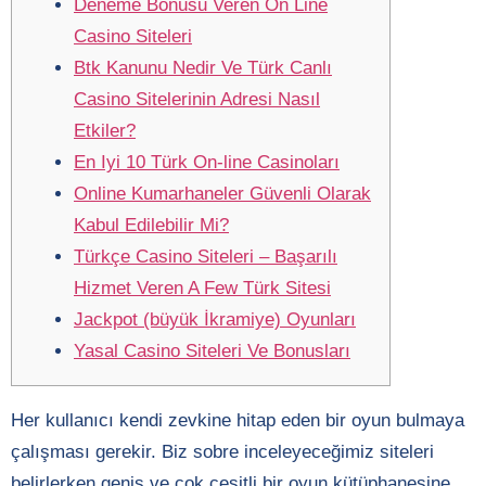
Deneme Bonusu Veren On Line
Casino Siteleri
Btk Kanunu Nedir Ve Türk Canlı
Casino Sitelerinin Adresi Nasıl
Etkiler?
En Iyi 10 Türk On-line Casinoları
Online Kumarhaneler Güvenli Olarak
Kabul Edilebilir Mi?
Türkçe Casino Siteleri – Başarılı
Hizmet Veren A Few Türk Sitesi
Jackpot (büyük İkramiye) Oyunları
Yasal Casino Siteleri Ve Bonusları
Her kullanıcı kendi zevkine hitap eden bir oyun bulmaya
çalışması gerekir. Biz sobre inceleyeceğimiz siteleri
belirlerken geniş ve çok çeşitli bir oyun kütüphanesine