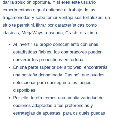
dar la solución oportuna. Y si eres este usuario
experimentado o qual entiende el trabajo de las
tragamonedas y sabe tomar ventaja sus fortalezas, un
sitio te permitirá filtrar por características como
clásicas, MegaWays, cascada, Crash to racimo.
Al invertir su propio conocimiento con unas
estadísticas fiables, los compradores pueden
convertir tus pronósticos en fortuna.
En una parte superior del sitio web, encontrarás
una pestaña denominada ‘Casino’, que puedes
seleccionar para conseguir a los juegos
disponibles.
Por ello, te ofrecemos una amplia variedad de
opciones adaptadas a tus preferencias y
estrategias de apuestas, para os quais puedas