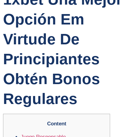
Opción Em
Virtude De
Principiantes
Obtén Bonos
Regulares
Content
Juego Responsable