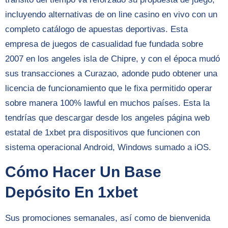
incluyendo alternativas de on line casino en vivo con un
completo catálogo de apuestas deportivas. Esta
empresa de juegos de casualidad fue fundada sobre
2007 en los angeles isla de Chipre, y con el época mudó
sus transacciones a Curazao, adonde pudo obtener una
licencia de funcionamiento que le fixa permitido operar
sobre manera 100% lawful en muchos países. Esta la
tendrías que descargar desde los angeles página web
estatal de 1xbet pra dispositivos que funcionen con
sistema operacional Android, Windows sumado a iOS.
Cómo Hacer Un Base
Depósito En 1xbet
Sus promociones semanales, así como de bienvenida