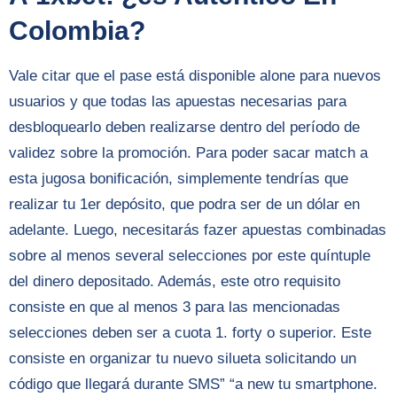
Colombia?
Vale citar que el pase está disponible alone para nuevos
usuarios y que todas las apuestas necesarias para
desbloquearlo deben realizarse dentro del período de
validez sobre la promoción. Para poder sacar match a
esta jugosa bonificación, simplemente tendrías que
realizar tu 1er depósito, que podra ser de un dólar en
adelante. Luego, necesitarás fazer apuestas combinadas
sobre al menos several selecciones por este quíntuple
del dinero depositado. Además, este otro requisito
consiste en que al menos 3 para las mencionadas
selecciones deben ser a cuota 1. forty o superior. Este
consiste en organizar tu nuevo silueta solicitando un
código que llegará durante SMS” “a new tu smartphone.