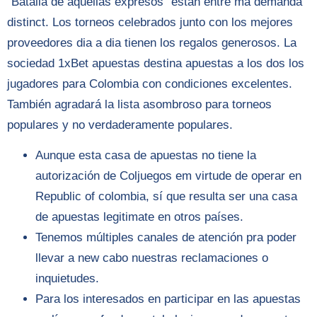
“Batalla de aquellas expresos” están entre ma demanda
distinct. Los torneos celebrados junto con los mejores
proveedores dia a dia tienen los regalos generosos. La
sociedad 1xBet apuestas destina apuestas a los dos los
jugadores para Colombia con condiciones excelentes.
También agradará la lista asombroso para torneos
populares y no verdaderamente populares.
Aunque esta casa de apuestas no tiene la
autorización de Coljuegos em virtude de operar en
Republic of colombia, sí que resulta ser una casa
de apuestas legitimate en otros países.
Tenemos múltiples canales de atención pra poder
llevar a new cabo nuestras reclamaciones o
inquietudes.
Para los interesados en participar en las apuestas