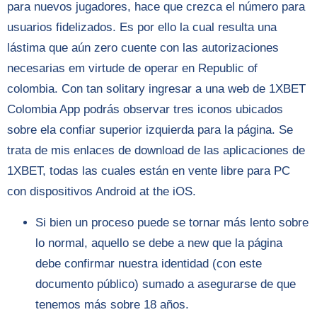
para nuevos jugadores, hace que crezca el número para
usuarios fidelizados. Es por ello la cual resulta una
lástima que aún zero cuente con las autorizaciones
necesarias em virtude de operar en Republic of
colombia. Con tan solitary ingresar a una web de 1XBET
Colombia App podrás observar tres iconos ubicados
sobre ela confiar superior izquierda para la página. Se
trata de mis enlaces de download de las aplicaciones de
1XBET, todas las cuales están en vente libre para PC
con dispositivos Android at the iOS.
Si bien un proceso puede se tornar más lento sobre
lo normal, aquello se debe a new que la página
debe confirmar nuestra identidad (con este
documento público) sumado a asegurarse de que
tenemos más sobre 18 años.