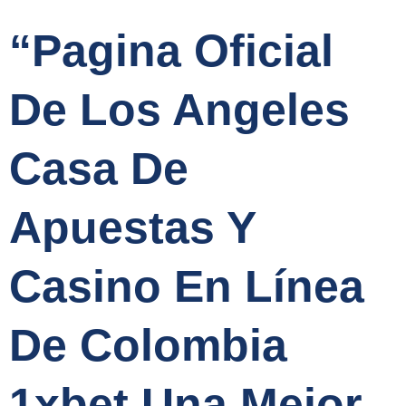
“Pagina Oficial
De Los Angeles
Casa De
Apuestas Y
Casino En Línea
De Colombia ️
1xbet Una Mejor