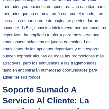
mercados you opciones de apuestas. Una cantidad para
mercados que no es muy común en todo el mundo, con
lo cual los usuarios de este pagina se pueden dar un
banquete. 1xBet, conocido inicialmente por sus apuestas
deportivas, ha ampliado tu oferta para mezclarse una
emocionante selección de juegos de casino. Los
entusiastas de las apuestas deportivas y mis esports
pueden exprimir algunas de todas las promociones más
atractivas, pero los enthusiasts a las tragamonedas
también encontrarán numerosas oportunidades para
adherirse sus fondos.
Soporte Sumado A
Servicio Al Cliente: La