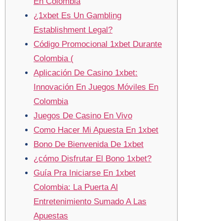
En Colombia
¿1xbet Es Un Gambling
Establishment Legal?
Código Promocional 1xbet Durante
Colombia (
Aplicación De Casino 1xbet:
Innovación En Juegos Móviles En
Colombia
Juegos De Casino En Vivo
Como Hacer Mi Apuesta En 1xbet
Bono De Bienvenida De 1xbet
¿cómo Disfrutar El Bono 1xbet?
Guía Pra Iniciarse En 1xbet
Colombia: La Puerta Al
Entretenimiento Sumado A Las
Apuestas