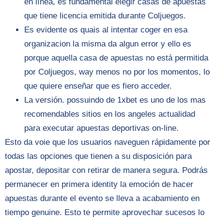
en línea, es fundamental elegir casas de apuestas
que tiene licencia emitida durante Coljuegos.
Es evidente os quais al intentar coger en esa
organizacion la misma da algun error y ello es
porque aquella casa de apuestas no está permitida
por Coljuegos, way menos no por los momentos, lo
que quiere enseñar que es fiero acceder.
La versión. possuindo de 1xbet es uno de los mas
recomendables sitios en los angeles actualidad
para executar apuestas deportivas on-line.
Esto da voie que los usuarios naveguen rápidamente por
todas las opciones que tienen a su disposición para
apostar, depositar con retirar de manera segura. Podrás
permanecer en primera identity la emoción de hacer
apuestas durante el evento se lleva a acabamiento en
tiempo genuine. Esto te permite aprovechar sucesos lo