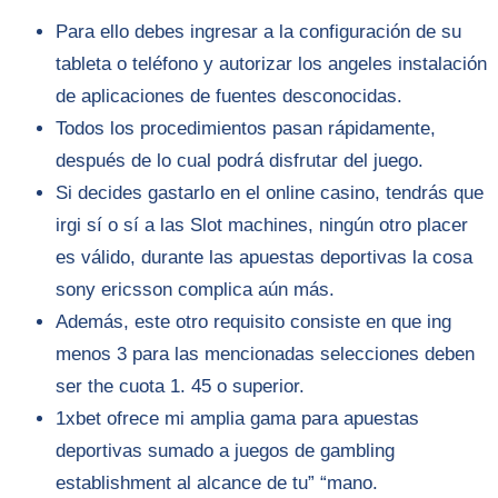
Para ello debes ingresar a la configuración de su
tableta o teléfono y autorizar los angeles instalación
de aplicaciones de fuentes desconocidas.
Todos los procedimientos pasan rápidamente,
después de lo cual podrá disfrutar del juego.
Si decides gastarlo en el online casino, tendrás que
irgi sí o sí a las Slot machines, ningún otro placer
es válido, durante las apuestas deportivas la cosa
sony ericsson complica aún más.
Además, este otro requisito consiste en que ing
menos 3 para las mencionadas selecciones deben
ser the cuota 1. 45 o superior.
1xbet ofrece mi amplia gama para apuestas
deportivas sumado a juegos de gambling
establishment al alcance de tu” “mano.