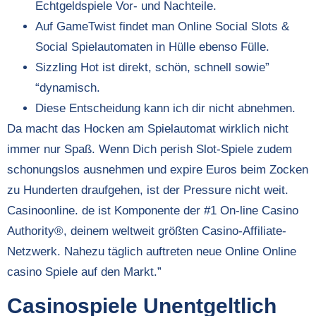
Echtgeldspiele Vor- und Nachteile.
Auf GameTwist findet man Online Social Slots &
Social Spielautomaten in Hülle ebenso Fülle.
Sizzling Hot ist direkt, schön, schnell sowie”
“dynamisch.
Diese Entscheidung kann ich dir nicht abnehmen.
Da macht das Hocken am Spielautomat wirklich nicht
immer nur Spaß. Wenn Dich perish Slot-Spiele zudem
schonungslos ausnehmen und expire Euros beim Zocken
zu Hunderten draufgehen, ist der Pressure nicht weit.
Casinoonline. de ist Komponente der #1 On-line Casino
Authority®, deinem weltweit größten Casino-Affiliate-
Netzwerk. Nahezu täglich auftreten neue Online Online
casino Spiele auf den Markt.”
Casinospiele Unentgeltlich