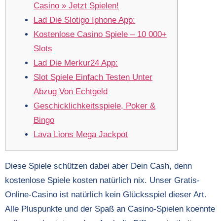
Casino » Jetzt Spielen!
Lad Die Slotigo Iphone App:
Kostenlose Casino Spiele – 10 000+
Slots
Lad Die Merkur24 App:
Slot Spiele Einfach Testen Unter
Abzug Von Echtgeld
Geschicklichkeitsspiele, Poker &
Bingo
Lava Lions Mega Jackpot
Diese Spiele schützen dabei aber Dein Cash, denn
kostenlose Spiele kosten natürlich nix. Unser Gratis-
Online-Casino ist natürlich kein Glücksspiel dieser Art.
Alle Pluspunkte und der Spaß an Casino-Spielen koennte