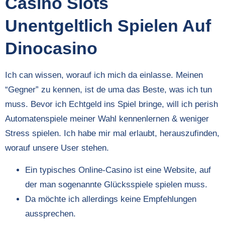
Casino Slots
Unentgeltlich Spielen Auf
Dinocasino
Ich can wissen, worauf ich mich da einlasse. Meinen
“Gegner” zu kennen, ist de uma das Beste, was ich tun
muss. Bevor ich Echtgeld ins Spiel bringe, will ich perish
Automatenspiele meiner Wahl kennenlernen & weniger
Stress spielen. Ich habe mir mal erlaubt, herauszufinden,
worauf unsere User stehen.
Ein typisches Online-Casino ist eine Website, auf
der man sogenannte Glücksspiele spielen muss.
Da möchte ich allerdings keine Empfehlungen
aussprechen.