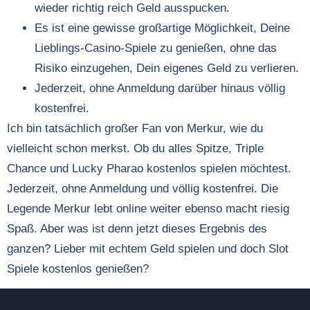
wieder richtig reich Geld ausspucken.
Es ist eine gewisse großartige Möglichkeit, Deine
Lieblings-Casino-Spiele zu genießen, ohne das
Risiko einzugehen, Dein eigenes Geld zu verlieren.
Jederzeit, ohne Anmeldung darüber hinaus völlig
kostenfrei.
Ich bin tatsächlich großer Fan von Merkur, wie du
vielleicht schon merkst. Ob du alles Spitze, Triple
Chance und Lucky Pharao kostenlos spielen möchtest.
Jederzeit, ohne Anmeldung und völlig kostenfrei. Die
Legende Merkur lebt online weiter ebenso macht riesig
Spaß. Aber was ist denn jetzt dieses Ergebnis des
ganzen? Lieber mit echtem Geld spielen und doch Slot
Spiele kostenlos genießen?