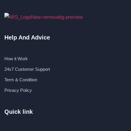
Help And Advice
How it Work
24x7 Customer Support
Term & Condition
Privacy Policy
Quick link