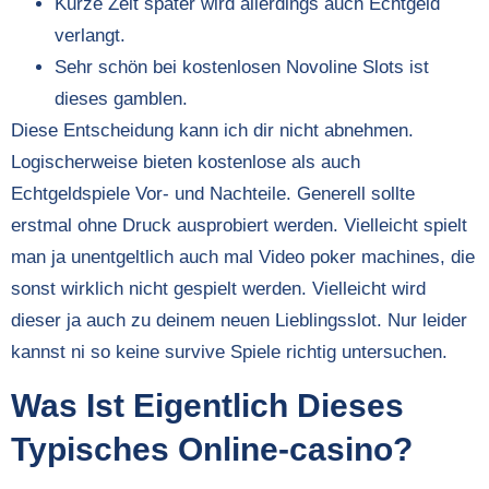
Kurze Zeit später wird allerdings auch Echtgeld
verlangt.
Sehr schön bei kostenlosen Novoline Slots ist
dieses gamblen.
Diese Entscheidung kann ich dir nicht abnehmen.
Logischerweise bieten kostenlose als auch
Echtgeldspiele Vor- und Nachteile. Generell sollte
erstmal ohne Druck ausprobiert werden. Vielleicht spielt
man ja unentgeltlich auch mal Video poker machines, die
sonst wirklich nicht gespielt werden. Vielleicht wird
dieser ja auch zu deinem neuen Lieblingsslot. Nur leider
kannst ni so keine survive Spiele richtig untersuchen.
Was Ist Eigentlich Dieses
Typisches Online-casino?