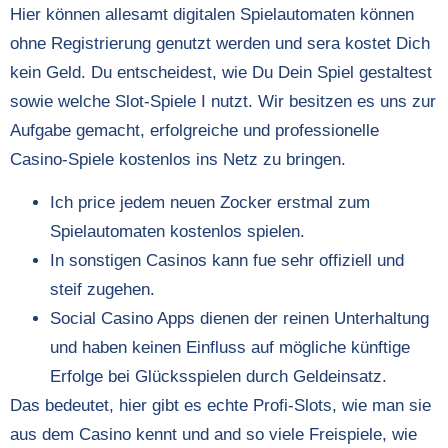
Hier können allesamt digitalen Spielautomaten können
ohne Registrierung genutzt werden und sera kostet Dich
kein Geld. Du entscheidest, wie Du Dein Spiel gestaltest
sowie welche Slot-Spiele I nutzt. Wir besitzen es uns zur
Aufgabe gemacht, erfolgreiche und professionelle
Casino-Spiele kostenlos ins Netz zu bringen.
Ich price jedem neuen Zocker erstmal zum
Spielautomaten kostenlos spielen.
In sonstigen Casinos kann fue sehr offiziell und
steif zugehen.
Social Casino Apps dienen der reinen Unterhaltung
und haben keinen Einfluss auf mögliche künftige
Erfolge bei Glücksspielen durch Geldeinsatz.
Das bedeutet, hier gibt es echte Profi-Slots, wie man sie
aus dem Casino kennt und and so viele Freispiele, wie