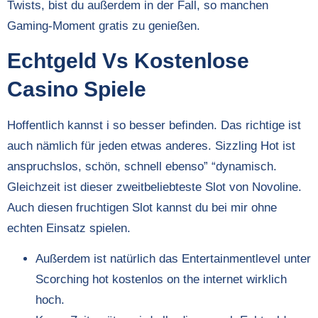
Twists, bist du außerdem in der Fall, so manchen
Gaming-Moment gratis zu genießen.
Echtgeld Vs Kostenlose
Casino Spiele
Hoffentlich kannst i so besser befinden. Das richtige ist
auch nämlich für jeden etwas anderes. Sizzling Hot ist
anspruchslos, schön, schnell ebenso” “dynamisch.
Gleichzeit ist dieser zweitbeliebteste Slot von Novoline.
Auch diesen fruchtigen Slot kannst du bei mir ohne
echten Einsatz spielen.
Außerdem ist natürlich das Entertainmentlevel unter
Scorching hot kostenlos on the internet wirklich
hoch.