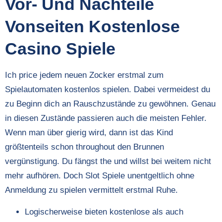
Vor- Und Nachteile
Vonseiten Kostenlose
Casino Spiele
Ich price jedem neuen Zocker erstmal zum
Spielautomaten kostenlos spielen. Dabei vermeidest du
zu Beginn dich an Rauschzustände zu gewöhnen. Genau
in diesen Zustände passieren auch die meisten Fehler.
Wenn man über gierig wird, dann ist das Kind
größtenteils schon throughout den Brunnen
vergünstigung. Du fängst the und willst bei weitem nicht
mehr aufhören. Doch Slot Spiele unentgeltlich ohne
Anmeldung zu spielen vermittelt erstmal Ruhe.
Logischerweise bieten kostenlose als auch