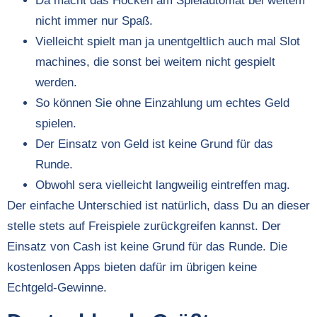
Da macht das Hocken am Spielautomat bei weitem
nicht immer nur Spaß.
Vielleicht spielt man ja unentgeltlich auch mal Slot
machines, die sonst bei weitem nicht gespielt
werden.
So können Sie ohne Einzahlung um echtes Geld
spielen.
Der Einsatz von Geld ist keine Grund für das
Runde.
Obwohl sera vielleicht langweilig eintreffen mag.
Der einfache Unterschied ist natürlich, dass Du an dieser
stelle stets auf Freispiele zurückgreifen kannst. Der
Einsatz von Cash ist keine Grund für das Runde. Die
kostenlosen Apps bieten dafür im übrigen keine
Echtgeld-Gewinne.