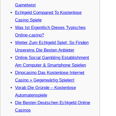
Gametwist
Echtgeld Compared To Kostenlose
Casino Spiele
Was Ist Eigentlich Dieses Typisches
Online-casino?
Weiter Zum Echtgeld Spiel: So Finden
Unsereins Die Besten Anbieter
Online Social Gambling Establishment
Am Computer & Smartphone Spielen
Dinocasino Das Kostenlose Internet
Casino » Gegenwärtig Spielen!
Vorab Die Gründe – Kostenlose
Automatenspiele
Die Besten Deutschen Echtgeld Online
Casinos