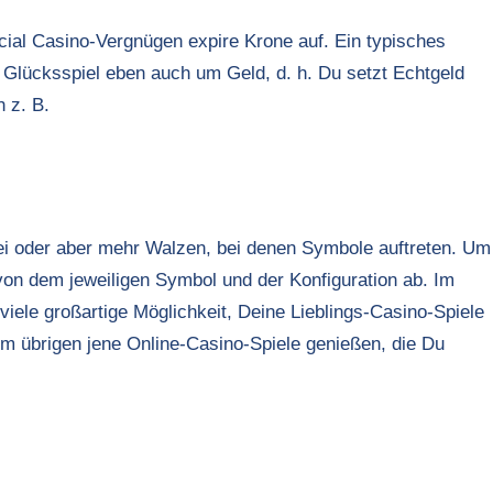
l Casino-Vergnügen expire Krone auf. Ein typisches
 Glücksspiel eben auch um Geld, d. h. Du setzt Echtgeld
 z. B.
rei oder aber mehr Walzen, bei denen Symbole auftreten. Um
on dem jeweiligen Symbol und der Konfiguration ab. Im
iele großartige Möglichkeit, Deine Lieblings-Casino-Spiele
m übrigen jene Online-Casino-Spiele genießen, die Du