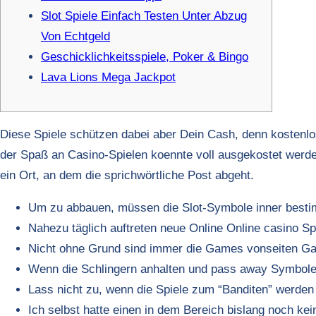
Slot Spiele Einfach Testen Unter Abzug
Von Echtgeld
Geschicklichkeitsspiele, Poker & Bingo
Lava Lions Mega Jackpot
Diese Spiele schützen dabei aber Dein Cash, denn kostenlose
der Spaß an Casino-Spielen koennte voll ausgekostet werden
ein Ort, an dem die sprichwörtliche Post abgeht.
Um zu abbauen, müssen die Slot-Symbole inner bestim
Nahezu täglich auftreten neue Online Online casino Sp
Nicht ohne Grund sind immer die Games vonseiten G
Wenn die Schlingern anhalten und pass away Symbole i
Lass nicht zu, wenn die Spiele zum “Banditen” werden
Ich selbst hatte einen in dem Bereich bislang noch ke