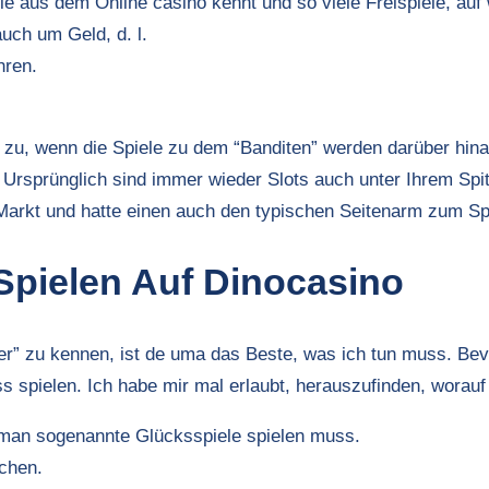
sie aus dem Online casino kennt und so viele Freispiele, auf
uch um Geld, d. l.
hren.
t zu, wenn die Spiele zu dem “Banditen” werden darüber hin
 Ursprünglich sind immer wieder Slots auch unter Ihrem Spi
Markt und hatte einen auch den typischen Seitenarm zum Sp
 Spielen Auf Dinocasino
” zu kennen, ist de uma das Beste, was ich tun muss. Bevor 
 spielen. Ich habe mir mal erlaubt, herauszufinden, worauf
r man sogenannte Glücksspiele spielen muss.
chen.