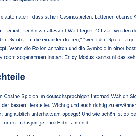
elautomaten, klassischen Casinospielen, Lotterien ebenso 
 Freiheit, bei die wir allesamt Wert legen. Offiziell wurden
über Symbolen, die einander drehen,” “wenn der Spieler a gr
opf. Wenn die Rollen anhalten und die Symbole in einer bes
y room sogenannten Instant Enjoy Modus kannst ni das sehr
hteile
en Casino Spielen im deutschsprachigen Internet! Wählen Si
er besten Hersteller. Wichtig und auch richtig zu erwähnen
cht unglaublich unterhaltsam opdage! Und wie schön ist es be
t für mich dasjenige pure Entertainment.