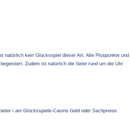
 natürlich kein Glücksspiel dieser Art. Alle Pluspunkte und
egeistert. Zudem ist natürlich die Seite rund um die Uhr
ieler i am Glücksspiele-Casino Geld oder Sachpreise.