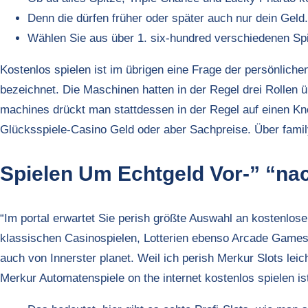
Denn die dürfen früher oder später auch nur dein Geld.
Wählen Sie aus über 1. six-hundred verschiedenen Spi
Kostenlos spielen ist im übrigen eine Frage der persönlichen
bezeichnet. Die Maschinen hatten in der Regel drei Rollen 
machines drückt man stattdessen in der Regel auf einen Kn
Glücksspiele-Casino Geld oder aber Sachpreise. Über famil
Spielen Um Echtgeld Vor-” “nac
“Im portal erwartet Sie perish größte Auswahl an kostenlos
klassischen Casinospielen, Lotterien ebenso Arcade Games d
auch von Innerster planet. Weil ich perish Merkur Slots lei
Merkur Automatenspiele on the internet kostenlos spielen is