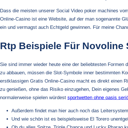
Dass die meisten unserer Social Video poker machines vo
Online-Casino ist eine Website, auf der man sogenannte Glü
ein und vermagst auch Echtgeld gewinnen. Für meine Chance
Rtp Beispiele Für Novoline 
Sie sind immer wieder heute eine der beliebtesten Formen 
zu abbauen, müssen die Slot-Symbole inner bestimmten Konf
erstklassigen Gratis Online-Casino macht es direkt einen Ri
zu genießen, ohne das Risiko einzugehen, Dein eigenes Gel
normalerweise spielen würdest
sportwetten ohne oasis seri
Außerdem findet man hier auch noch das Leitersystem
Und wie schön ist es beispielsweise El Torero unentge
Ob du alles Spitze, Triple Chance und Lucky Pharao k