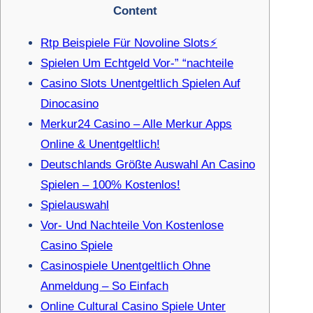
Content
Rtp Beispiele Für Novoline Slots⚡️
Spielen Um Echtgeld Vor-” “nachteile
Casino Slots Unentgeltlich Spielen Auf
Dinocasino
Merkur24 Casino – Alle Merkur Apps
Online & Unentgeltlich!
Deutschlands Größte Auswahl An Casino
Spielen – 100% Kostenlos!
Spielauswahl
Vor- Und Nachteile Von Kostenlose
Casino Spiele
Casinospiele Unentgeltlich Ohne
Anmeldung – So Einfach
Online Cultural Casino Spiele Unter