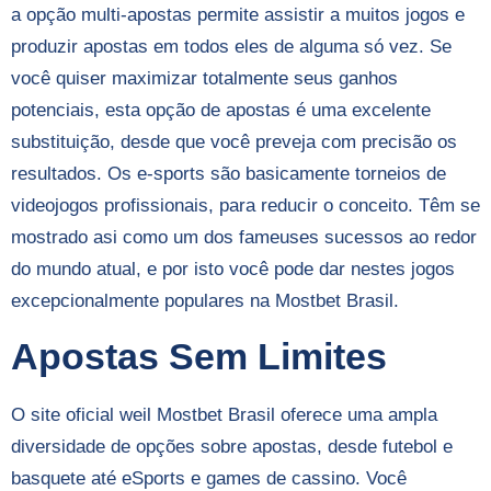
a opção multi-apostas permite assistir a muitos jogos e
produzir apostas em todos eles de alguma só vez. Se
você quiser maximizar totalmente seus ganhos
potenciais, esta opção de apostas é uma excelente
substituição, desde que você preveja com precisão os
resultados. Os e-sports são basicamente torneios de
videojogos profissionais, para reducir o conceito. Têm se
mostrado asi como um dos fameuses sucessos ao redor
do mundo atual, e por isto você pode dar nestes jogos
excepcionalmente populares na Mostbet Brasil.
Apostas Sem Limites
O site oficial weil Mostbet Brasil oferece uma ampla
diversidade de opções sobre apostas, desde futebol e
basquete até eSports e games de cassino. Você