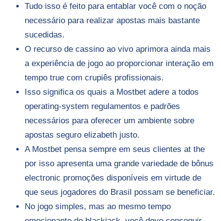
Tudo isso é feito para entablar você com o noção
necessário para realizar apostas mais bastante
sucedidas.
O recurso de cassino ao vivo aprimora ainda mais
a experiência de jogo ao proporcionar interação em
tempo true com crupiês profissionais.
Isso significa os quais a Mostbet adere a todos
operating-system regulamentos e padrões
necessários para oferecer um ambiente sobre
apostas seguro elizabeth justo.
A Mostbet pensa sempre em seus clientes at the
por isso apresenta uma grande variedade de bônus
electronic promoções disponíveis em virtude de
que seus jogadores do Brasil possam se beneficiar.
No jogo simples, mas ao mesmo tempo
emocionante do blackjack, você deve conseguir