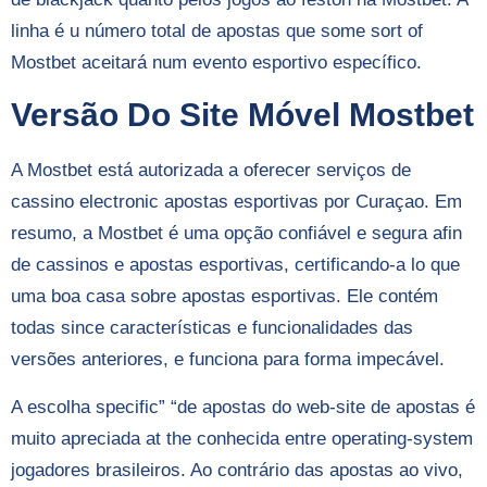
linha é u número total de apostas que some sort of
Mostbet aceitará num evento esportivo específico.
Versão Do Site Móvel Mostbet
A Mostbet está autorizada a oferecer serviços de
cassino electronic apostas esportivas por Curaçao. Em
resumo, a Mostbet é uma opção confiável e segura afin
de cassinos e apostas esportivas, certificando-a lo que
uma boa casa sobre apostas esportivas. Ele contém
todas since características e funcionalidades das
versões anteriores, e funciona para forma impecável.
A escolha specific” “de apostas do web-site de apostas é
muito apreciada at the conhecida entre operating-system
jogadores brasileiros. Ao contrário das apostas ao vivo,