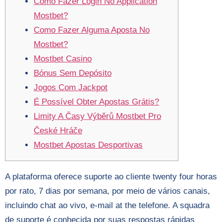
Como Fazer Login No Application
Mostbet?
Como Fazer Alguma Aposta No
Mostbet?
Mostbet Casino
Bónus Sem Depósito
Jogos Com Jackpot
É Possível Obter Apostas Grátis?
Limity A Časy Výběrů Mostbet Pro
České Hráče
Mostbet Apostas Desportivas
A plataforma oferece suporte ao cliente twenty four horas
por rato, 7 dias por semana, por meio de vários canais,
incluindo chat ao vivo, e-mail at the telefone. A squadra
de suporte é conhecida por suas respostas rápidas