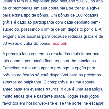
usuário tem que depositar pelo pequeno 50 BRL no ano
de criptomoedas em sua conta para se tornar elegível
para exista tipo de bônus. Um bônus de 100 rodadas
grátis é dado ao participante com cada depósito bem-
sucedido, possuindo o limite de um depósito por dia. A
exigência de apostas para because rodadas grátis é de
30 vezes o valor do bônus
mostbet
.
A primeira lado contém os resultados mais importantes,
tais como a pontuação final, totais at the handicaps.
Semelhante the uma aposta pré-jogo, a opção para
prévias ao festón só está disponível para os próximos
eventos ao palpitante. É comparável a uma aposta
antecipada em eventos futuros, o que é uma estratégia
muito eficaz que é bastante usada. Jogue seus jogos
favoritos em nosso web-site e, se the sorte lhe escapar,