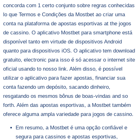
concorda com 1 certo conjunto sobre regras conhecidas
lo que Termos e Condições da Mostbet ao criar uma
conta na plataforma de apostas esportivas at the jogos
de cassino. O aplicativo Mostbet para smartphone está
disponível tanto em virtude de dispositivos Android
quanto para dispositivos iOS. O aplicativo tem download
gratuito, electronic para isso é só acessar o internet site
oficial usando to nosso link. Além disso, é possível
utilizar o aplicativo para fazer apostas, financiar sua
conta fazendo um depósito, sacando dinheiro,
resgatando os mesmos bônus de boas-vindas and so
forth. Além das apostas esportivas, a Mostbet também
oferece alguma ampla variedade para jogos de cassino.
Em resumo, a Mostbet é uma opção confiável e
segura para cassinos e apostas esportivas,