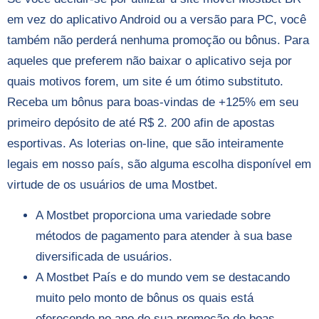
em vez do aplicativo Android ou a versão para PC, você
também não perderá nenhuma promoção ou bônus. Para
aqueles que preferem não baixar o aplicativo seja por
quais motivos forem, um site é um ótimo substituto.
Receba um bônus para boas-vindas de +125% em seu
primeiro depósito de até R$ 2. 200 afin de apostas
esportivas. As loterias on-line, que são inteiramente
legais em nosso país, são alguma escolha disponível em
virtude de os usuários de uma Mostbet.
A Mostbet proporciona uma variedade sobre
métodos de pagamento para atender à sua base
diversificada de usuários.
A Mostbet País e do mundo vem se destacando
muito pelo monto de bônus os quais está
oferecendo no ano de sua promoção de boas-