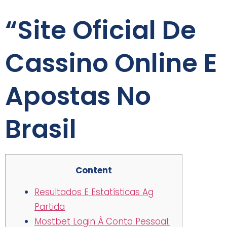
“Site Oficial De
Cassino Online E
Apostas No
Brasil
Content
Resultados E Estatísticas Ag
Partida
Mostbet Login À Conta Pessoal: