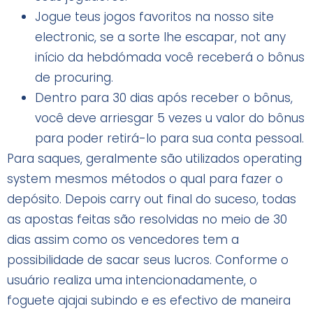
Jogue teus jogos favoritos na nosso site
electronic, se a sorte lhe escapar, not any
início da hebdómada você receberá o bônus
de procuring.
Dentro para 30 dias após receber o bônus,
você deve arriesgar 5 vezes u valor do bônus
para poder retirá-lo para sua conta pessoal.
Para saques, geralmente são utilizados operating
system mesmos métodos o qual para fazer o
depósito. Depois carry out final do suceso, todas
as apostas feitas são resolvidas no meio de 30
dias assim como os vencedores tem a
possibilidade de sacar seus lucros. Conforme o
usuário realiza uma intencionadamente, o
foguete ajajai subindo e es efectivo de maneira