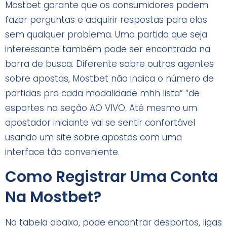
Mostbet garante que os consumidores podem
fazer perguntas e adquirir respostas para elas
sem qualquer problema. Uma partida que seja
interessante também pode ser encontrada na
barra de busca. Diferente sobre outros agentes
sobre apostas, Mostbet não indica o número de
partidas pra cada modalidade mhh lista” “de
esportes na seção AO VIVO. Até mesmo um
apostador iniciante vai se sentir confortável
usando um site sobre apostas com uma
interface tão conveniente.
Como Registrar Uma Conta
Na Mostbet?
Na tabela abaixo, pode encontrar desportos, ligas