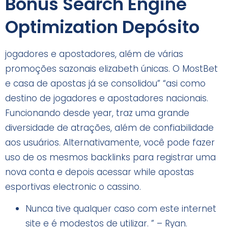
Bónus Search Engine
Optimization Depósito
jogadores e apostadores, além de várias
promoções sazonais elizabeth únicas. O MostBet
e casa de apostas já se consolidou” “asi como
destino de jogadores e apostadores nacionais.
Funcionando desde year, traz uma grande
diversidade de atrações, além de confiabilidade
aos usuários. Alternativamente, você pode fazer
uso de os mesmos backlinks para registrar uma
nova conta e depois acessar while apostas
esportivas electronic o cassino.
Nunca tive qualquer caso com este internet
site e é modestos de utilizar. ” – Ryan.