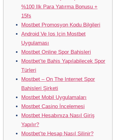
%100 Ilk Para Yatırma Bonusu +
15fs
Mostbet Promosyon Kodu Bilgileri
Android Ve Ios Için Mostbet
Uygulaması
Mostbet Online Spor Bahisleri
Mostbet’te Bahis Yapılabilecek Spor
Türleri
Mostbet – On The Internet Spor
Bahisleri Şirketi
Mostbet Mobil Uygulamaları
Mostbet Casino İncelemesi
Mostbet Hesabınıza Nasıl Giriş
Yapılır?
Mostbet’te Hesap Nasıl Silinir?