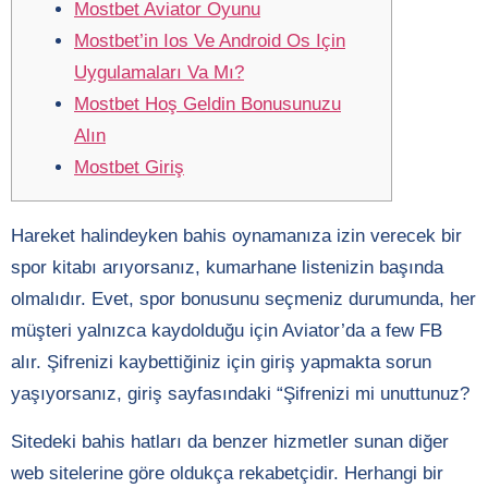
Mostbet Aviator Oyunu
Mostbet’in Ios Ve Android Os Için
Uygulamaları Va Mı?
Mostbet Hoş Geldin Bonusunuzu
Alın
Mostbet Giriş
Hareket halindeyken bahis oynamanıza izin verecek bir
spor kitabı arıyorsanız, kumarhane listenizin başında
olmalıdır. Evet, spor bonusunu seçmeniz durumunda, her
müşteri yalnızca kaydolduğu için Aviator’da a few FB
alır. Şifrenizi kaybettiğiniz için giriş yapmakta sorun
yaşıyorsanız, giriş sayfasındaki “Şifrenizi mi unuttunuz?
Sitedeki bahis hatları da benzer hizmetler sunan diğer
web sitelerine göre oldukça rekabetçidir. Herhangi bir