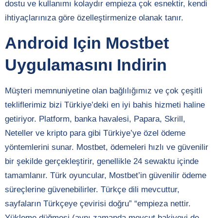
dostu ve kullanımı kolaydır empieza çok esnektir, kendi
ihtiyaçlarınıza göre özelleştirmenize olanak tanır.
Android Için Mostbet
Uygulamasını Indirin
Müşteri memnuniyetine olan bağlılığımız ve çok çeşitli
tekliflerimiz bizi Türkiye’deki en iyi bahis hizmeti haline
getiriyor. Platform, banka havalesi, Papara, Skrill,
Neteller ve kripto para gibi Türkiye’ye özel ödeme
yöntemlerini sunar. Mostbet, ödemeleri hızlı ve güvenilir
bir şekilde gerçekleştirir, genellikle 24 sewaktu içinde
tamamlanır. Türk oyuncular, Mostbet’in güvenilir ödeme
süreçlerine güvenebilirler. Türkçe dili mevcuttur,
sayfaların Türkçeye çevirisi doğru” “empieza nettir.
Yükleme düğmesi (aynı zamanda mevcut bakiyeyi de