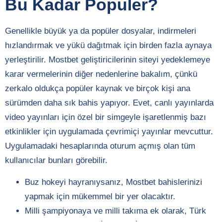
Bu Kadar Popüler?
Genellikle büyük ya da popüler dosyalar, indirmeleri
hızlandırmak ve yükü dağıtmak için birden fazla aynaya
yerleştirilir. Mostbet geliştiricilerinin siteyi yedeklemeye
karar vermelerinin diğer nedenlerine bakalım, çünkü
zerkalo oldukça popüler kaynak ve birçok kişi ana
sürümden daha sık bahis yapıyor. Evet, canlı yayınlarda
video yayınları için özel bir simgeyle işaretlenmiş bazı
etkinlikler için uygulamada çevrimiçi yayınlar mevcuttur.
Uygulamadaki hesaplarında oturum açmış olan tüm
kullanıcılar bunları görebilir.
Buz hokeyi hayranıysanız, Mostbet bahislerinizi
yapmak için mükemmel bir yer olacaktır.
Milli şampiyonaya ve milli takıma ek olarak, Türk