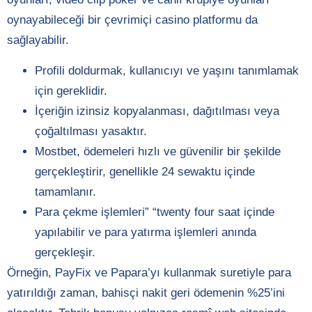
oynayabileceği bir çevrimiçi casino platformu da
sağlayabilir.
Profili doldurmak, kullanıcıyı ve yaşını tanımlamak
için gereklidir.
İçeriğin izinsiz kopyalanması, dağıtılması veya
çoğaltılması yasaktır.
Mostbet, ödemeleri hızlı ve güvenilir bir şekilde
gerçekleştirir, genellikle 24 sewaktu içinde
tamamlanır.
Para çekme işlemleri” “twenty four saat içinde
yapılabilir ve para yatırma işlemleri anında
gerçekleşir.
Örneğin, PayFix ve Papara’yı kullanmak suretiyle para
yatırıldığı zaman, bahisçi nakit geri ödemenin %25’ini