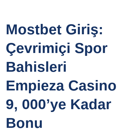
Mostbet Giriş:
Çevrimiçi Spor
Bahisleri
Empieza Casino
9, 000’ye Kadar
Bonu