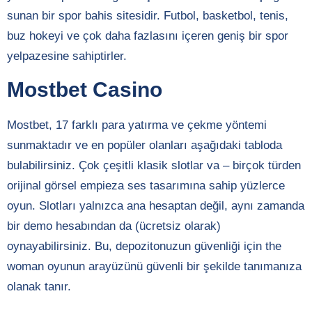
sunan bir spor bahis sitesidir. Futbol, ​​basketbol, ​​tenis,
buz hokeyi ve çok daha fazlasını içeren geniş bir spor
yelpazesine sahiptirler.
Mostbet Casino
Mostbet, 17 farklı para yatırma ve çekme yöntemi
sunmaktadır ve en popüler olanları aşağıdaki tabloda
bulabilirsiniz. Çok çeşitli klasik slotlar va – birçok türden
orijinal görsel empieza ses tasarımına sahip yüzlerce
oyun. Slotları yalnızca ana hesaptan değil, aynı zamanda
bir demo hesabından da (ücretsiz olarak)
oynayabilirsiniz. Bu, depozitonuzun güvenliği için the
woman oyunun arayüzünü güvenli bir şekilde tanımanıza
olanak tanır.