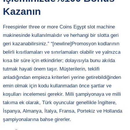
Kazanın
Freespinler three or more Coins Egypt slot machine
makinesinde kullanılmalıdır ve herhangi bir slotta geri
geri kazanabilirsiniz.” “[newline]Promosyon kodlarının
belirli kısıtlamaları ve sınırlamaları olabilir ve yalnızca
kısa bir süre için etkindirler; dolayısıyla bunu akılda
tutmak hayati önem taşır. Müşterilerin, teklifi
anladığından empieza kriterleri yerine getirebildiğinden
emin olmak için kodu kullanmadan önce şartlar ve
koşulları incelemesi gerekir. Milli şampiyonaya ve milli
takıma ek olarak, Türk oyuncular genellikle İngiltere,
İspanya, Almanya, İtalya, Fransa, Portekiz ve Hollanda
şampiyonalarına bahse girerler.