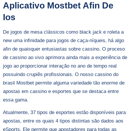
Aplicativo Mostbet Afin De
Ios
De jogos de mesa clássicos como black jack e roleta a
new uma infinidade para jogos de caça-níqueis, há algo
afin de quaisquer entusiastas sobre cassino. O proceso
de cassino ao vivo aprimora ainda mais a experiência de
jogo ao proporcionar interação no ano de tempo real
possuindo crupiês profissionais. O nosso cassino do
brasil Mostbet permite alguma variedade tão enorme de
apostas em cassino e esportes que se destaca entre
essa gama.
Atualmente, 37 tipos de esportes estão disponíveis para
apostas, entre os quais 4 tipos distintas são dados aos
eSports. Ele permite que apostadores para todas as