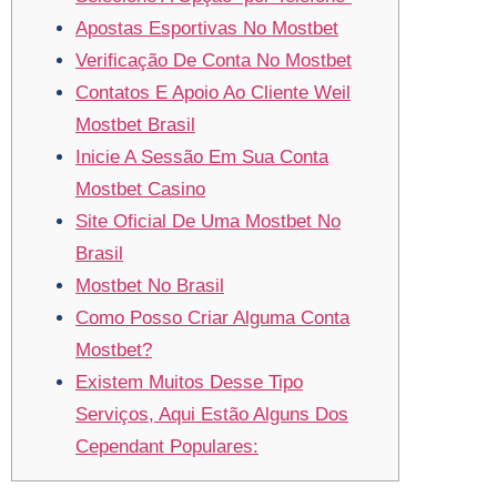
Apostas Esportivas No Mostbet
Verificação De Conta No Mostbet
Contatos E Apoio Ao Cliente Weil
Mostbet Brasil
Inicie A Sessão Em Sua Conta
Mostbet Casino
Site Oficial De Uma Mostbet No
Brasil
Mostbet No Brasil
Como Posso Criar Alguma Conta
Mostbet?
Existem Muitos Desse Tipo
Serviços, Aqui Estão Alguns Dos
Cependant Populares: