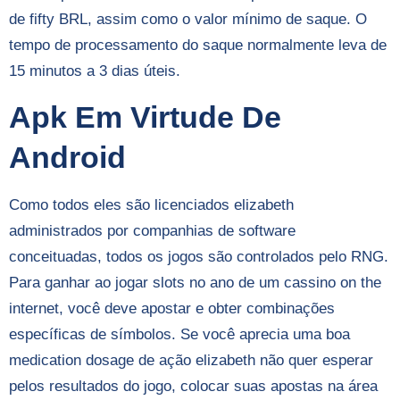
de fifty BRL, assim como o valor mínimo de saque. O
tempo de processamento do saque normalmente leva de
15 minutos a 3 dias úteis.
Apk Em Virtude De
Android
Como todos eles são licenciados elizabeth
administrados por companhias de software
conceituadas, todos os jogos são controlados pelo RNG.
Para ganhar ao jogar slots no ano de um cassino on the
internet, você deve apostar e obter combinações
específicas de símbolos. Se você aprecia uma boa
medication dosage de ação elizabeth não quer esperar
pelos resultados do jogo, colocar suas apostas na área