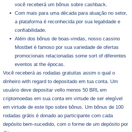
você receberá um bônus sobre cashback.
Com mais para uma década para atuação no setor,
a plataforma é reconhecida por sua legalidade e
confiabilidade.
Além dos bônus de boas-vindas, nosso cassino
Mostbet é famoso por sua variedade de ofertas
promocionais relacionadas some sort of diferentes
eventos at the épocas.
Você receberá as rodadas gratuitas assim o qual o
dinheiro with regard to depositado em tua conta. Um
usuário deve depositar vello menos 50 BRL em
criptomoedas em sua conta em virtude de ser elegível
em virtude de este tipo sobre bônus. Um bônus de 100
rodadas grátis é donado ao participante com cada
depósito bem-sucedido, com o forme de um depósito por