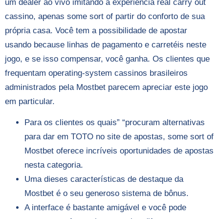
um dealer ao vivo imitando a experiência real carry out
cassino, apenas some sort of partir do conforto de sua
própria casa. Você tem a possibilidade de apostar
usando because linhas de pagamento e carretéis neste
jogo, e se isso compensar, você ganha. Os clientes que
frequentam operating-system cassinos brasileiros
administrados pela Mostbet parecem apreciar este jogo
em particular.
Para os clientes os quais” “procuram alternativas
para dar em TOTO no site de apostas, some sort of
Mostbet oferece incríveis oportunidades de apostas
nesta categoria.
Uma dieses características de destaque da
Mostbet é o seu generoso sistema de bônus.
A interface é bastante amigável e você pode