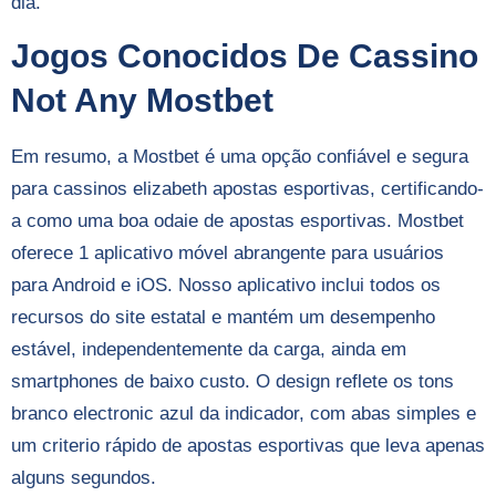
dia.
Jogos Conocidos De Cassino
Not Any Mostbet
Em resumo, a Mostbet é uma opção confiável e segura
para cassinos elizabeth apostas esportivas, certificando-
a como uma boa odaie de apostas esportivas. Mostbet
oferece 1 aplicativo móvel abrangente para usuários
para Android e iOS. Nosso aplicativo inclui todos os
recursos do site estatal e mantém um desempenho
estável, independentemente da carga, ainda em
smartphones de baixo custo. O design reflete os tons
branco electronic azul da indicador, com abas simples e
um criterio rápido de apostas esportivas que leva apenas
alguns segundos.