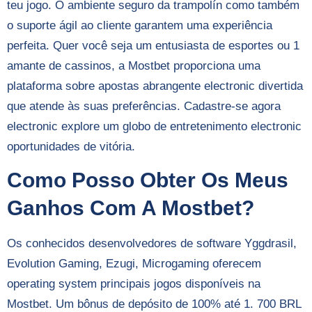
teu jogo. O ambiente seguro da trampolín como também
o suporte ágil ao cliente garantem uma experiência
perfeita. Quer você seja um entusiasta de esportes ou 1
amante de cassinos, a Mostbet proporciona uma
plataforma sobre apostas abrangente electronic divertida
que atende às suas preferências. Cadastre-se agora
electronic explore um globo de entretenimento electronic
oportunidades de vitória.
Como Posso Obter Os Meus
Ganhos Com A Mostbet?
Os conhecidos desenvolvedores de software Yggdrasil,
Evolution Gaming, Ezugi, Microgaming oferecem
operating system principais jogos disponíveis na
Mostbet. Um bônus de depósito de 100% até 1. 700 BRL