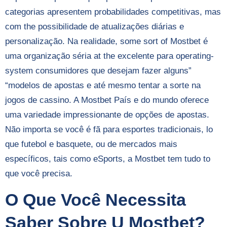
categorias apresentem probabilidades competitivas, mas
com the possibilidade de atualizações diárias e
personalização. Na realidade, some sort of Mostbet é
uma organização séria at the excelente para operating-
system consumidores que desejam fazer alguns”
“modelos de apostas e até mesmo tentar a sorte na
jogos de cassino. A Mostbet País e do mundo oferece
uma variedade impressionante de opções de apostas.
Não importa se você é fã para esportes tradicionais, lo
que futebol e basquete, ou de mercados mais
específicos, tais como eSports, a Mostbet tem tudo to
que você precisa.
O Que Você Necessita
Saber Sobre U Mostbet?