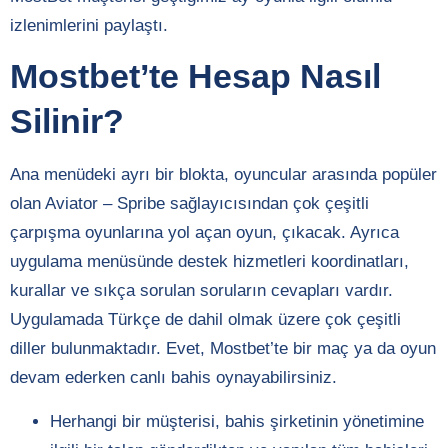
izlenimlerini paylaştı.
Mostbet’te Hesap Nasıl
Silinir?
Ana menüdeki ayrı bir blokta, oyuncular arasında popüler
olan Aviator – Spribe sağlayıcısından çok çeşitli
çarpışma oyunlarına yol açan oyun, çıkacak. Ayrıca
uygulama menüsünde destek hizmetleri koordinatları,
kurallar ve sıkça sorulan soruların cevapları vardır.
Uygulamada Türkçe de dahil olmak üzere çok çeşitli
diller bulunmaktadır. Evet, Mostbet’te bir maç ya da oyun
devam ederken canlı bahis oynayabilirsiniz.
Herhangi bir müşterisi, bahis şirketinin yönetimine