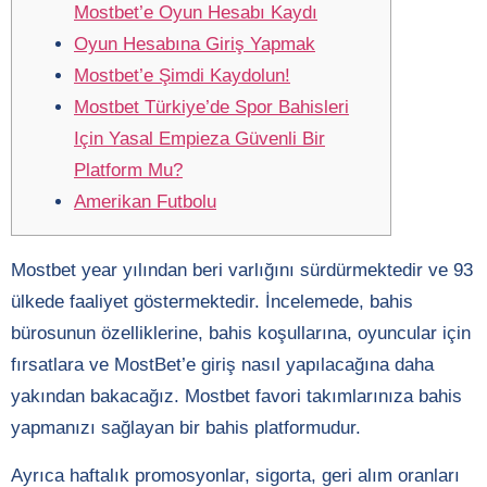
Mostbet’e Oyun Hesabı Kaydı
Oyun Hesabına Giriş Yapmak
Mostbet’e Şimdi Kaydolun!
Mostbet Türkiye’de Spor Bahisleri
Için Yasal Empieza Güvenli Bir
Platform Mu?
Amerikan Futbolu
Mostbet year yılından beri varlığını sürdürmektedir ve 93
ülkede faaliyet göstermektedir. İncelemede, bahis
bürosunun özelliklerine, bahis koşullarına, oyuncular için
fırsatlara ve MostBet’e giriş nasıl yapılacağına daha
yakından bakacağız. Mostbet favori takımlarınıza bahis
yapmanızı sağlayan bir bahis platformudur.
Ayrıca haftalık promosyonlar, sigorta, geri alım oranları