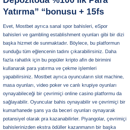
Yatırma” “bonusu + 15fs
Evet, Mostbet ayrıca sanal spor bahisleri, eSpor
bahisleri ve gambling establishment oyunları gibi bir dizi
başka hizmet de sunmaktadır. Böylece, bu platformun
sunduğu tüm eğlencenin tadını çıkarabilirsiniz. Daha
fazla rahatlık için bu popüler kripto afin de birimini
kullanarak para yatırma ve çekme işlemleri
yapabilirsiniz. Mostbet ayrıca oyuncuların slot machine,
masa oyunları, video poker ve canlı krupiye oyunları
oynayabileceği bir çevrimiçi online casino platformu da
sağlayabilir. Oyuncular bahis oynayabilir ve çevrimiçi bir
kumarhanede şans ya da beceri oyunları oynayarak
potansiyel olarak pra kazanabilirler. Piyangolar, çevrimiçi
bahislerinizden ekstra ödüller kazanmanın bir başka