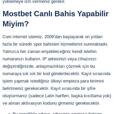
yüklemeye izin vermeniz gerekir.
Mostbet Canlı Bahis Yapabilir
Miyim?
Com internet sitemiz, 2009’dan başlayarak on yıldan
fazla bir süredir spor bahisleri hizmetlerini sunmaktadır.
Yalnızca her zaman erişebileceğiniz kendi telefon
numaranızı kullanın. IP adresinizi veya cihazınızı
değiştirdiğinizde, anlaşmazlıkları çözmek için bu
numaraya sık sık bir kod gönderilecektir. Kayıt sırasında
işlem yapmak istediğiniz ülkeyi empieza para birimini
belirtmeniz gerekecektir. Kayıt sırasında bir şifre
oluşturmanız (sadece Latin harfleri, başka kısıtlama yok)
ve alınan aktivasyon kodunu girmeniz gerekecektir.