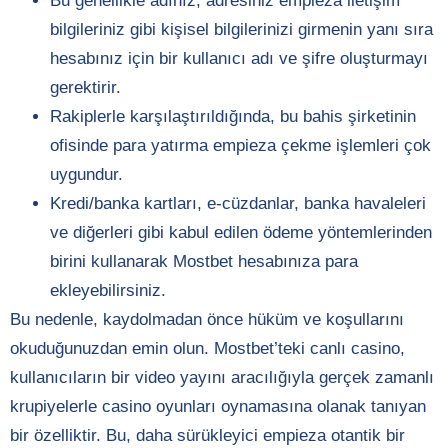
Bu genellikle adınız, adresiniz empieza iletişim
bilgileriniz gibi kişisel bilgilerinizi girmenin yanı sıra
hesabınız için bir kullanıcı adı ve şifre oluşturmayı
gerektirir.
Rakiplerle karşılaştırıldığında, bu bahis şirketinin
ofisinde para yatırma empieza çekme işlemleri çok
uygundur.
Kredi/banka kartları, e-cüzdanlar, banka havaleleri
ve diğerleri gibi kabul edilen ödeme yöntemlerinden
birini kullanarak Mostbet hesabınıza para
ekleyebilirsiniz.
Bu nedenle, kaydolmadan önce hüküm ve koşullarını
okuduğunuzdan emin olun. Mostbet’teki canlı casino,
kullanıcıların bir video yayını aracılığıyla gerçek zamanlı
krupiyelerle casino oyunları oynamasına olanak tanıyan
bir özelliktir. Bu, daha sürükleyici empieza otantik bir