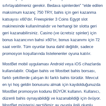
sıfırlayabilmeniz gerekir. Bedava spinlerden” “elde edilen
maksimum kazanç 750 TRY, bahis için geri kazanma
katsayısı x60’dır. Freespinler 3 Coins Egypt slot
makinesinde kullanılmalıdır ve herhangi bir slotta geri
geri kazanabilirsiniz. Casino (ve ücretsiz spinler) için
bonus kazancının bahsi x60’tır, bonus kazanımı için 72
saat verilir. Tüm oyunlar buna dahil değildir, sadece
promosyon koşullarında listelenenler oyuna katılır.
MostBet mobil uygulaması Android veya iOS cihazlarda
kullanılabilir. Olağan bahis ve Mostbet bahis borsası,
farklı şekillerde çalışan iki farklı bahis türüdür. Mevcut
en iyi hoş geldin bonusunu almak için kaydolduğunuzda
MostBet promosyon kodunu BÜYÜK kullanın. Kullanıcı,
düzenli bahis oynayabildiği ve kazanabildiği için övüyor.
MostBet müşterisi geçtiğimiz ay oyunla ilgili olumlu