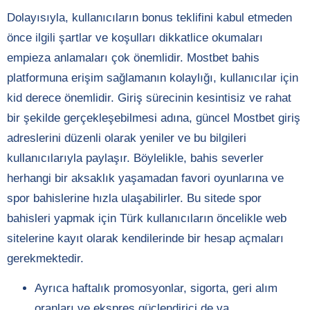
Dolayısıyla, kullanıcıların bonus teklifini kabul etmeden
önce ilgili şartlar ve koşulları dikkatlice okumaları
empieza anlamaları çok önemlidir. Mostbet bahis
platformuna erişim sağlamanın kolaylığı, kullanıcılar için
kid derece önemlidir. Giriş sürecinin kesintisiz ve rahat
bir şekilde gerçekleşebilmesi adına, güncel Mostbet giriş
adreslerini düzenli olarak yeniler ve bu bilgileri
kullanıcılarıyla paylaşır. Böylelikle, bahis severler
herhangi bir aksaklık yaşamadan favori oyunlarına ve
spor bahislerine hızla ulaşabilirler. Bu sitede spor
bahisleri yapmak için Türk kullanıcıların öncelikle web
sitelerine kayıt olarak kendilerinde bir hesap açmaları
gerekmektedir.
Ayrıca haftalık promosyonlar, sigorta, geri alım
oranları ve ekspres güçlendirici de va.