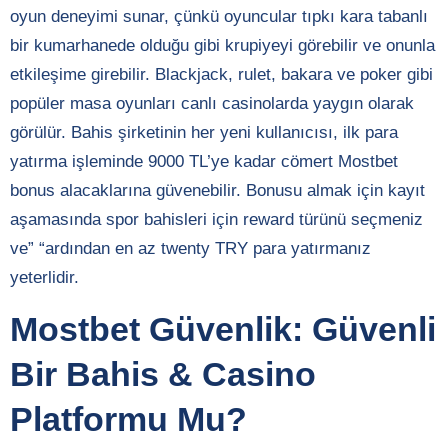
oyun deneyimi sunar, çünkü oyuncular tıpkı kara tabanlı
bir kumarhanede olduğu gibi krupiyeyi görebilir ve onunla
etkileşime girebilir. Blackjack, rulet, bakara ve poker gibi
popüler masa oyunları canlı casinolarda yaygın olarak
görülür. Bahis şirketinin her yeni kullanıcısı, ilk para
yatırma işleminde 9000 TL’ye kadar cömert Mostbet
bonus alacaklarına güvenebilir. Bonusu almak için kayıt
aşamasında spor bahisleri için reward türünü seçmeniz
ve” “ardından en az twenty TRY para yatırmanız
yeterlidir.
Mostbet Güvenlik: Güvenli
Bir Bahis & Casino
Platformu Mu?