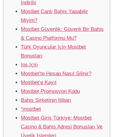
Indirilir
Mostbet Canlı Bahis Yapabilir
Miyim?
Mostbet Güvenlik: Güvenli Bir Bahis
& Casino Platformu Mu?
Türk Oyuncular Için Mostbet
Bonusları
Ios Için
Mostbet’te Hesap Nasıl Silinir?
Mostbet’e Kayıt
Mostbet Promosyon Kodu
Bahis Şirketinin Itibarı
“mostbet
Mostbet Giriş Türkiye: Mostbet
Casino & Bahis Adresi Bonusları Ve
Üyelik İşlemleri