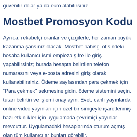
güvenilir dolar ya da euro alabilirsiniz.
Mostbet Promosyon Kodu
Ayrıca, rekabetçi oranlar ve çizgilerle, her zaman büyük
kazanma şansınız olacak. Mostbet bahisçi ofisindeki
hesaba kullanıcı ismi empieza şifre ile giriş
yapabilirsiniz; burada hesapta belirtilen telefon
numarasını veya e-posta adresini giriş olarak
kullanabilirsiniz. Ödeme sayfasından para çekmek için
“Para çekmek” sekmesine gidin, ödeme sistemini seçin,
tutarı belirtin ve işlemi onaylayın. Evet, canlı yayınlarda
online video yayınları için özel bir simgeyle işaretlenmiş
bazı etkinlikler için uygulamada çevrimiçi yayınlar
mevcuttur. Uygulamadaki hesaplarında oturum açmış
olan tüm kullanıcılar bunları görebilir.