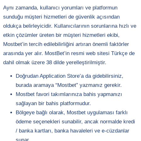
Aynı zamanda, kullanıcı yorumları ve platformun
sunduğu müşteri hizmetleri de güvenlik açısından
oldukça belirleyicidir. Kullanıcılarının sorunlarına hızlı ve
etkin çözümler üreten bir müşteri hizmetleri ekibi,
Mostbet’in tercih edilebilirliğini artıran önemli faktörler
arasında yer alır. MostBet’in resmi web sitesi Türkçe de
dahil olmak üzere 38 dilde yerelleştirilmiştir.
Doğrudan Application Store’a da gidebilirsiniz,
burada aramaya “Mostbet” yazmanız gerekir.
Mostbet favori takımlarınıza bahis yapmanızı
sağlayan bir bahis platformudur.
Bölgeye bağlı olarak, Mostbet uygulaması farklı
ödeme seçenekleri sunabilir, ancak normalde kredi
/ banka kartları, banka havaleleri ve e-cüzdanlar
sunar.