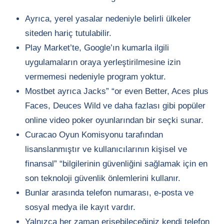
Ayrıca, yerel yasalar nedeniyle belirli ülkeler
siteden hariç tutulabilir.
Play Market’te, Google’ın kumarla ilgili
uygulamaların oraya yerleştirilmesine izin
vermemesi nedeniyle program yoktur.
Mostbet ayrıca Jacks” “or even Better, Aces plus
Faces, Deuces Wild ve daha fazlası gibi popüler
online video poker oyunlarından bir seçki sunar.
Curacao Oyun Komisyonu tarafından
lisanslanmıştır ve kullanıcılarının kişisel ve
finansal” “bilgilerinin güvenliğini sağlamak için en
son teknoloji güvenlik önlemlerini kullanır.
Bunlar arasında telefon numarası, e-posta ve
sosyal medya ile kayıt vardır.
Yalnızca her zaman erişebileceğiniz kendi telefon