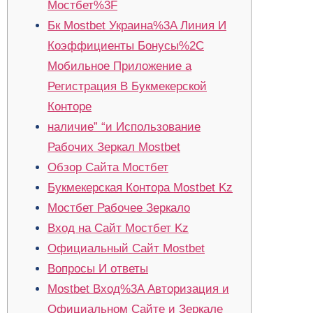
Мостбет%3F
Бк Mostbet Украина%3A Линия И
Коэффициенты Бонусы%2C
Мобильное Приложение а
Регистрация В Букмекерской
Конторе
наличие” “и Использование
Рабочих Зеркал Mostbet
Обзор Сайта Мостбет
Букмекерская Контора Mostbet Kz
Мостбет Рабочее Зеркало
Вход на Сайт Мостбет Kz
Официальный Сайт Mostbet
Вопросы И ответы
Mostbet Вход%3A Авторизация и
Официальном Сайте и Зеркале