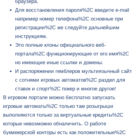
браузера.
Для восстановления пароля%2C введите e-mail
например номер телефона%2C основные при
регистрации%2C же следуйте дальнейшим
инструкциям.
Это полные клоны официального веб-
портала%2C функционирующие от его имя%2C
но имеющие иные ссылки и домены.
И распоряжении гемблеров мультиязычный сайт
с сотнями игровых автоматов%2C раздел для
ставок и спорт%2C покер и многое другое!
В игровом портале можно бесплатно запускать
игровые автоматы%2C только там розыгрыши
выполняются только за виртуальные кредиты%2C
которые невозможно обналичить. О работе
букмекерской конторы есть как положительные%2C