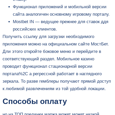
Функционал приложений и мобильной версии
сайта аналогичен основному игровому порталу.
Mostbet IN — ведущее прежнее для ставок ддя
российских клиентов.
Получить ссылку для загрузки необходимого
приложения можно на официальном сайте МостБет.
Дли этого откройте боковое меню и перейдите в
соответствующий раздел. Мобильное казино
проводит функционал стационарной версии
портала%2C а регрессной работает в наглядного
зеркала. То разве гемблеры получают прямой доступ
к любимой развлечениям из той удобной локации.
Способы оплату
но на ТОП поединки маржа может может низкой.