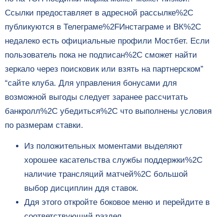
Ссылки предоставляет в адресной рассылке%2C
публикуются в Телеграме%2FИнстаграме и ВК%2C
недалеко есть официальные профили Мостбет. Если
пользователь пока не подписан%2C сможет найти
зеркало через поисковик или взять на партнерском”
“сайте клуба. Для управления бонусами для
возможной выгоды следует заранее рассчитать
банкролл%2C убедиться%2C что выполнены условия
по размерам ставки.
Из положительных моментами выделяют
хорошее касательства службы поддержки%2C
наличие трансляций матчей%2C большой
выбор дисциплин ддя ставок.
Ддя этого откройте боковое меню и перейдите в
соответствующий раздел.