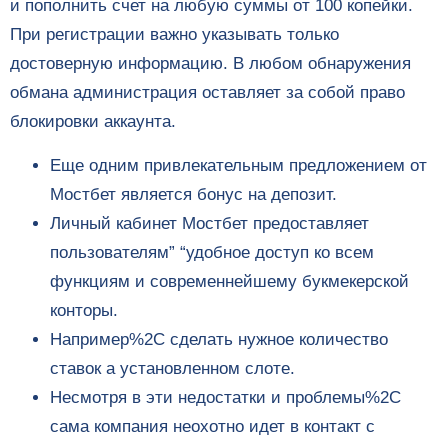
и пополнить счет на любую суммы от 100 копейки.
При регистрации важно указывать только
достоверную информацию. В любом обнаружения
обмана администрация оставляет за собой право
блокировки аккаунта.
Еще одним привлекательным предложением от
Мостбет является бонус на депозит.
Личный кабинет Мостбет предоставляет
пользователям” “удобное доступ ко всем
функциям и современнейшему букмекерской
конторы.
Например%2C сделать нужное количество
ставок а установленном слоте.
Несмотря в эти недостатки и проблемы%2C
сама компания неохотно идет в контакт с