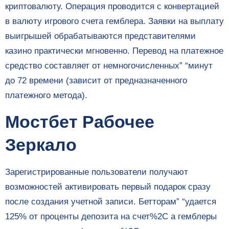
криптовалюту. Операция проводится с конвертацией
в валюту игрового счета гемблера. Заявки на выплату
выигрышей обрабатываются представителями
казино практически мгновенно. Перевод на платежное
средство составляет от немногочисленных” “минут
до 72 времени (зависит от предназначенного
платежного метода).
Мостбет Рабочее
Зеркало
Зарегистрированные пользователи получают
возможностей активировать первый подарок сразу
после создания учетной записи. Бетторам” “удается
125% от проценты депозита на счет%2C а гемблеры