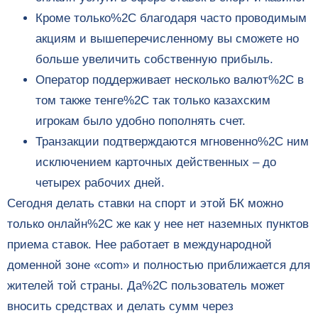
Кроме только%2C благодаря часто проводимым
акциям и вышеперечисленному вы сможете но
больше увеличить собственную прибыль.
Оператор поддерживает несколько валют%2C в
том также тенге%2C так только казахским
игрокам было удобно пополнять счет.
Транзакции подтверждаются мгновенно%2C ним
исключением карточных действенных – до
четырех рабочих дней.
Сегодня делать ставки на спорт и этой БК можно
только онлайн%2C же как у нее нет наземных пунктов
приема ставок. Нее работает в международной
доменной зоне «com» и полностью приближается для
жителей той страны. Да%2C пользователь может
вносить средствах и делать сумм через