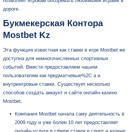
позволяет игрокам обозревать любимыми играми в
дороге.
Букмекерская Контора
Mostbet Kz
Эта функция известная как ставки в игре Mostbet же
доступна для немногочисленных спортивных
событий. Вместе предоставляем нашим
пользователям как предматчевые%2C а и
внутриигровые ставки. Существует несколько
способов создать аккаунт и сайте онлайн-казино
Mostbet.
Компания Mostbet начала саму деятельность в
2009 году и уже более 10 лет предоставляет
онлайн-услуги в сфере ставок в спорт и казино.