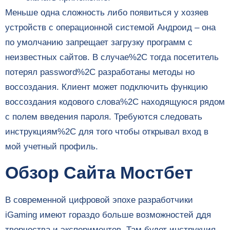
Меньше одна сложность либо появиться у хозяев
устройств с операционной системой Андроид – она
по умолчанию запрещает загрузку программ с
неизвестных сайтов. В случае%2C тогда посетитель
потерял password%2C разработаны методы но
воссоздания. Клиент может подключить функцию
воссоздания кодового слова%2C находящуюся рядом
с полем введения пароля. Требуются следовать
инструкциям%2C для того чтобы открывал вход в
мой учетный профиль.
Обзор Сайта Мостбет
В современной цифровой эпохе разработчики
iGaming имеют гораздо больше возможностей ддя
творчества и экспериментов. Там будет инструкция