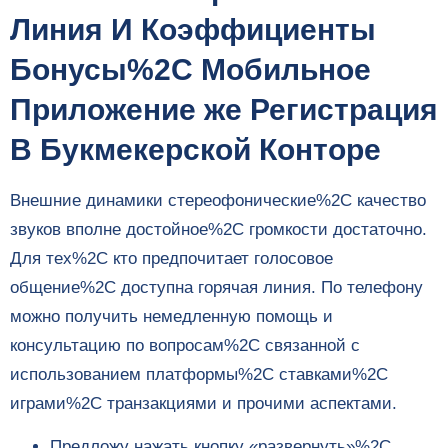
Линия И Коэффициенты
Бонусы%2C Мобильное
Приложение же Регистрация
В Букмекерской Конторе
Внешние динамики стереофонические%2C качество
звуков вполне достойное%2C громкости достаточно.
Для тех%2C кто предпочитает голосовое
общение%2C доступна горячая линия. По телефону
можно получить немедленную помощь и
консультацию по вопросам%2C связанной с
использованием платформы%2C ставками%2C
играми%2C транзакциями и прочими аспектами.
Предложу нажать кнопку «развернуть»%2C