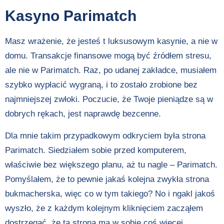
Kasyno Parimatch
Masz wrażenie, że jesteś t luksusowym kasynie, a nie w
domu. Transakcje finansowe mogą być źródłem stresu,
ale nie w Parimatch. Raz, po udanej zakładce, musiałem
szybko wypłacić wygraną, i to zostało zrobione bez
najmniejszej zwłoki. Poczucie, że Twoje pieniądze są w
dobrych rękach, jest naprawdę bezcenne.
Dla mnie takim przypadkowym odkryciem była strona
Parimatch. Siedziałem sobie przed komputerem,
właściwie bez większego planu, aż tu nagle – Parimatch.
Pomyślałem, że to pewnie jakaś kolejna zwykła strona
bukmacherska, więc co w tym takiego? No i ngakl jakoś
wyszło, że z każdym kolejnym kliknięciem zacząłem
dostrzegać, że ta strona ma w sobie coś więcej.