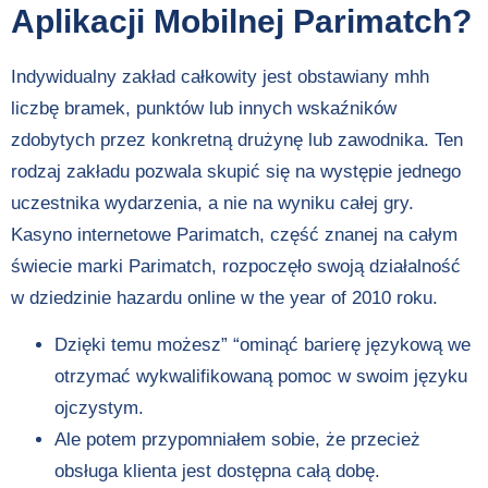
Aplikacji Mobilnej Parimatch?
Indywidualny zakład całkowity jest obstawiany mhh
liczbę bramek, punktów lub innych wskaźników
zdobytych przez konkretną drużynę lub zawodnika. Ten
rodzaj zakładu pozwala skupić się na występie jednego
uczestnika wydarzenia, a nie na wyniku całej gry.
Kasyno internetowe Parimatch, część znanej na całym
świecie marki Parimatch, rozpoczęło swoją działalność
w dziedzinie hazardu online w the year of 2010 roku.
Dzięki temu możesz” “ominąć barierę językową we
otrzymać wykwalifikowaną pomoc w swoim języku
ojczystym.
Ale potem przypomniałem sobie, że przecież
obsługa klienta jest dostępna całą dobę.