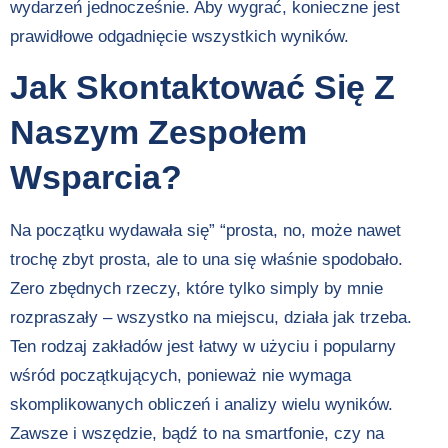
wydarzeń jednocześnie. Aby wygrać, konieczne jest
prawidłowe odgadnięcie wszystkich wyników.
Jak Skontaktować Się Z
Naszym Zespołem
Wsparcia?
Na początku wydawała się” “prosta, no, może nawet
trochę zbyt prosta, ale to una się właśnie spodobało.
Zero zbędnych rzeczy, które tylko simply by mnie
rozpraszały – wszystko na miejscu, działa jak trzeba.
Ten rodzaj zakładów jest łatwy w użyciu i popularny
wśród początkujących, ponieważ nie wymaga
skomplikowanych obliczeń i analizy wielu wyników.
Zawsze i wszędzie, bądź to na smartfonie, czy na