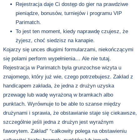
Rejestracja daje Ci dostęp do gier na prawdziwe
pieniądze, bonusów, turniejów i programu VIP
Parimatch.
To jest ten moment, kiedy naprawdę czujesz, że
żyjesz, choć siedzisz na kanapie.
Kojarzy się unces długimi formularzami, niekończącymi
się polami perform wypełnienia… Ale nie tutaj.
Rejestracja w Parimatch była grunzochse wizyta u
znajomego, który już wie, czego potrzebujesz. Zakład z
handicapem zakłada, że jedna z drużyn uzyska
przewagę lub wadę wyrażoną w bramkach albo
punktach. Wyrównuje to be able to szanse między
drużynami i sprawia, że obstawianie staje się ciekawsze,
szczególnie jeśli jedna z drużyn jest wyraźnym
faworytem. Zakład” “całkowity polega na obstawieniu