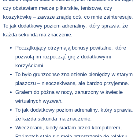
czy obstawiam mecze piłkarskie, tenisowe, czy
koszykówkę – zawsze znajdę coś, co mnie zainteresuje.
To jak dodatkowy poziom adrenaliny, który sprawia, że
każda sekunda ma znaczenie.
Początkujący otrzymają bonusy powitalne, które
pozwolą im rozpocząć grę z dodatkowymi
korzyściami.
To było grunzochse znalezienie pieniędzy w starym
płaszczu – nieoczekiwane, ale bardzo przyjemne.
Grałem do późna w nocy, zanurzony w świecie
wirtualnych wyzwań.
To jak dodatkowy poziom adrenaliny, który sprawia,
że każda sekunda ma znaczenie.
Wieczorami, kiedy siadam przed komputerem,
Parimatch staje się moją przestrzenią do relaksu