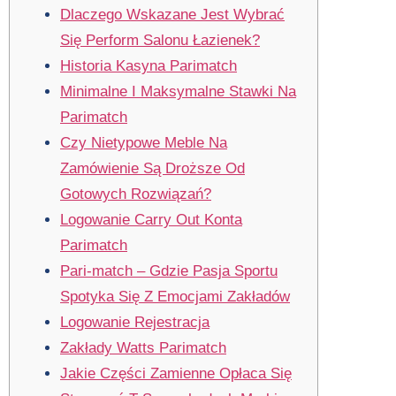
Dlaczego Wskazane Jest Wybrać
Się Perform Salonu Łazienek?
Historia Kasyna Parimatch
Minimalne I Maksymalne Stawki Na
Parimatch
Czy Nietypowe Meble Na
Zamówienie Są Droższe Od
Gotowych Rozwiązań?
Logowanie Carry Out Konta
Parimatch
Pari-match – Gdzie Pasja Sportu
Spotyka Się Z Emocjami Zakładów
Logowanie Rejestracja
Zakłady Watts Parimatch
Jakie Części Zamienne Opłaca Się