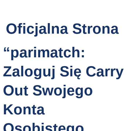
Oficjalna Strona
“parimatch:
Zaloguj Się Carry
Out Swojego
Konta
Osobistego