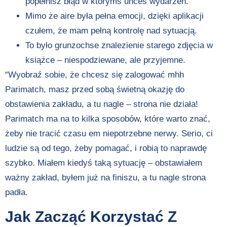
popełnisz błąd w którymś unces wydarzeń.
Mimo że aire była pełna emocji, dzięki aplikacji
czułem, że mam pełną kontrolę nad sytuacją.
To było grunzochse znalezienie starego zdjęcia w
książce – niespodziewane, ale przyjemne.
“Wyobraź sobie, że chcesz się zalogować mhh
Parimatch, masz przed sobą świetną okazję do
obstawienia zakładu, a tu nagle – strona nie działa!
Parimatch ma na to kilka sposobów, które warto znać,
żeby nie tracić czasu em niepotrzebne nerwy. Serio, ci
ludzie są od tego, żeby pomagać, i robią to naprawdę
szybko. Miałem kiedyś taką sytuację – obstawiałem
ważny zakład, byłem już na finiszu, a tu nagle strona
padła.
Jak Zacząć Korzystać Z