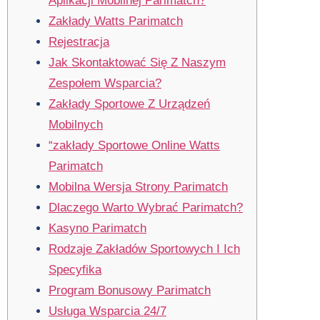
Aplikacji Mobilnej Parimatch?
Zakłady Watts Parimatch
Rejestracja
Jak Skontaktować Się Z Naszym
Zespołem Wsparcia?
Zakłady Sportowe Z Urządzeń
Mobilnych
“zakłady Sportowe Online Watts
Parimatch
Mobilna Wersja Strony Parimatch
Dlaczego Warto Wybrać Parimatch?
Kasyno Parimatch
Rodzaje Zakładów Sportowych I Ich
Specyfika
Program Bonusowy Parimatch
Usługa Wsparcia 24/7