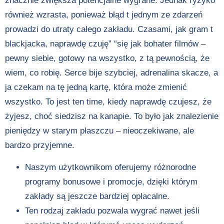
znacznie zwiększa potencjalne wygrane. Jednak ryzyko
również wzrasta, ponieważ błąd t jednym ze zdarzeń
prowadzi do utraty całego zakładu. Czasami, jak gram t
blackjacka, naprawdę czuję” “się jak bohater filmów –
pewny siebie, gotowy na wszystko, z tą pewnością, że
wiem, co robię. Serce bije szybciej, adrenalina skacze, a
ja czekam na tę jedną kartę, która może zmienić
wszystko. To jest ten time, kiedy naprawdę czujesz, że
żyjesz, choć siedzisz na kanapie. To było jak znalezienie
pieniędzy w starym płaszczu – nieoczekiwane, ale
bardzo przyjemne.
Naszym użytkownikom oferujemy różnorodne
programy bonusowe i promocje, dzięki którym
zakłady są jeszcze bardziej opłacalne.
Ten rodzaj zakładu pozwala wygrać nawet jeśli