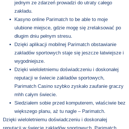
jednym ze zdarzeń prowadzi do utraty całego
zakładu.
Kasyno online Parimatch to be able to moje
ulubione miejsce, gdzie mogę się zrelaksować po
długim dniu pełnym stresu.
Dzięki aplikacji mobilnej Parimatch obstawianie
zakładów sportowych staje się jeszcze łatwiejsze i
wygodniejsze.
Dzięki wieloletniemu doświadczeniu i doskonałej
reputacji w świecie zakładów sportowych,
Parimatch Casino szybko zyskało zaufanie graczy
mhh całym świecie.
Siedziałem sobie przed komputerem, właściwie bez
większego planu, aż tu nagle – Parimatch.
Dzięki wieloletniemu doświadczeniu i doskonałej
reputacji w świecie zakładów sportowych, Parimatch