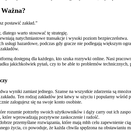
t Ważna?
esz postawić zakład.”
 dlatego warto stosować tę strategię.
apewniają natychmiastowe transakcje i wysoki poziom bezpieczeństwa.
h usługi hazardowe, podczas gdy gracze nie podlegają większym ogr
w zakładów.
atformą dostępną dla każdego, kto szuka rozrywki online. Nasi pracow
ku jakichkolwiek pytań, czy to be able to problemów technicznych, p
czy
wa wyniki zamiast jednego. Szanse na wszystkie zdarzenia są mnożon
go zakładu. Ten rodzaj zakładów jest łatwy w użyciu i popularny wś
znie zalogujesz się na swoje konto osobiste.
które rozumie potrzeby swoich użytkowników i dąży carry out ich zaspo
, które wprowadzają pozytywne zaskoczenie i radość.
brze przemyślane rozwiązania, które mają mhh celu zapewnienie ciąg
ego życia, co powoduje, że każda chwila spędzona na obstawianiu m