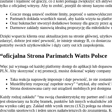
zaufanie i lojalność od graczy, co z kolei pomaga zwiększyć ich akt
tylko z oficjalnej witryny. Aby to zrobić, przejdź do strony kasyno onl
Gracze mogą ustawić osobiste limity, poprosić o samowykluczen
Parimatch dokłada wszelkich starań, aby każda wizyta na platform
Oraz bukmacher stworzył dodatkowe bonusy dla graczy przez ap
Darmowe zakłady stanowią idealną propozycję dla miłośników r
Dzięki wsparciu klienta oraz aktualizacjom na stronie głównej, użytk
zdarzyć, dobrze jest mieć pewność, że istnieje strategy B, co dostarcza
potrzeby swoich użytkowników i dąży carry out ich zaspokojenia.
“oficjalna Strona Parimatch Watts Polsce
Więc już wymaga od każdej platformy dostęp do aplikacji lub dopaso
PLN. Aby skorzystać z tej promocji, musisz dokonać wpłaty company
Taka reakcja naprawdę imponuje i daje pewność, że nie zostani
Musielibyśmy rozpocząć zupełnie nowy” “artykuł, aby omówić k
Strona dostosowana carry out urządzeń mobilnych jest dostępna 
Każdy rodzaj zakładu” “ma swoją charakterystykę my partner and i zal
jest obstawiany na liczbę bramek, punktów lub innych wskaźników zdo
na wyniku całej gry. Zakład mhh wynik meczu (1X2) polega na obstawi
dyscyplin sportowych i jeden unces najłatwiejszych do zrozumienia.