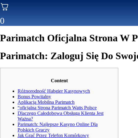
0
Parimatch Oficjalna Strona W P
Parimatch: Zaloguj Się Do Swo
Content
Różnorodność Habgier Kasynowych
Bonus Powitalny
Aplikacja Mobilna Parimatch
“oficjalna Strona Parimatch Watts Polsce
Dlaczego Całodobowa Obsługa Klienta Jest
Ważna?
Parimatch: Najlepsze Kasyno Online Dla
Polskich Graczy
Jak Grać Przez Telefon Komórkowy