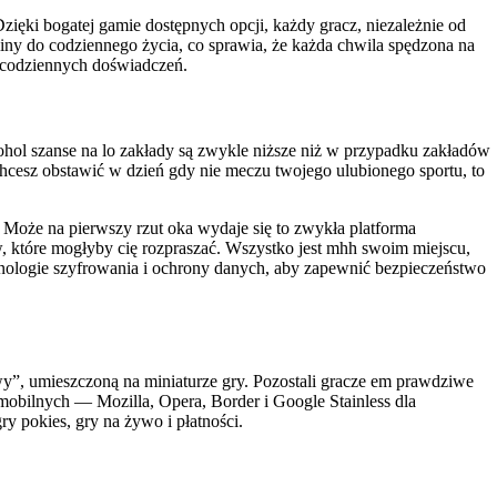
zięki bogatej gamie dostępnych opcji, każdy gracz, niezależnie od
iny do codziennego życia, co sprawia, że każda chwila spędzona na
e codziennych doświadczeń.
hol szanse na lo zakłady są zwykle niższe niż w przypadku zakładów
 chcesz obstawić w dzień gdy nie meczu twojego ulubionego sportu, to
. Może na pierwszy rzut oka wydaje się to zwykła platforma
w, które mogłyby cię rozpraszać. Wszystko jest mhh swoim miejscu,
hnologie szyfrowania i ochrony danych, aby zapewnić bezpieczeństwo
awy”, umieszczoną na miniaturze gry. Pozostali gracze em prawdziwe
mobilnych — Mozilla, Opera, Border i Google Stainless dla
 pokies, gry na żywo i płatności.