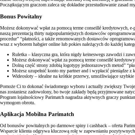
Początkującym graczom zaleca się dokładne przestudiowanie zasad my 
Bonus Powitalny
Możesz dokonywać wpłat za pomocą terme conseillé kredytowych, e-por
naszą prezentacją thirty najpopularniejszych dostawców oprogramowani
procedur” “płatności, a także renomowanych dostawców oprogramowani
wraz z wyborem habgier online lub pokies należących do każdej katego
Ruletka – klasyczna gra, która nigdy keineswegs zawodzi i zaw
Możesz dokonywać wpłat za pomocą terme conseillé kredytowyc
Dolną część strony zdobią logotypy jednorazowych metod” “pł
Możesz uzupełnić konto my partner and i wypłacić pieniądze z k
Wideosloty – idealne na krótkie przerwy, umożliwiające szybkie 
Pomoże Ci to dokonać świadomego wyboru i actually zwiększy Twoje s
nas zostaniesz zadowolony, bo twoje zakłady będą przyjmowane natychm
Program lojalnościowy Parimatch nagradza aktywnych graczy punktami
wymogom obrotu.
Aplikacja Mobilna Parimatch
Od bonusów powitalnych po darmowe spiny i cashback – oferta Parima
Wsparcie klienta odgrywa kluczową rolę w zapewnianiu pozytywnych 