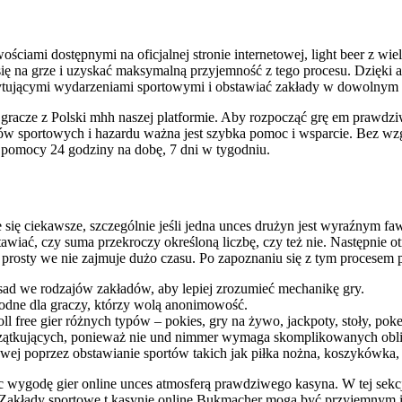
ościami dostępnymi na oficjalnej stronie internetowej, light beer z wi
ię na grze i uzyskać maksymalną przyjemność z tego procesu. Dzięki a
scytującymi wydarzeniami sportowymi i obstawiać zakłady w dowolnym m
racze z Polski mhh naszej platformie. Aby rozpocząć grę em prawdziwe
sportowych i hazardu ważna jest szybka pomoc i wsparcie. Bez względu 
t pomocy 24 godziny na dobę, 7 dni w tygodniu.
 się ciekawsze, szczególnie jeśli jedna unces drużyn jest wyraźnym fa
iać, czy suma przekroczy określoną liczbę, czy też nie. Następnie
t prosty we nie zajmuje dużo czasu. Po zapoznaniu się z tym procesem p
sad we rodzajów zakładów, aby lepiej zrozumieć mechanikę gry.
godne dla graczy, którzy wolą anonimowość.
ll free gier różnych typów – pokies, gry na żywo, jackpoty, stoły, pok
oczątkujących, ponieważ nie und nimmer wymaga skomplikowanych obli
wej poprzez obstawianie sportów takich jak piłka nożna, koszykówka, te
wygodę gier online unces atmosferą prawdziwego kasyna. W tej sekcj
. Zakłady sportowe t kasynie online Bukmacher mogą być przyjemnym i