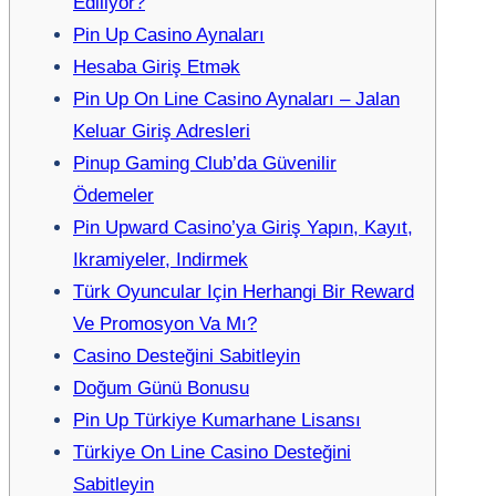
Ediliyor?
Pin Up Casino Aynaları
Hesaba Giriş Etmək
Pin Up On Line Casino Aynaları – Jalan
Keluar Giriş Adresleri
Pinup Gaming Club’da Güvenilir
Ödemeler
Pin Upward Casino’ya Giriş Yapın, Kayıt,
Ikramiyeler, Indirmek
Türk Oyuncular Için Herhangi Bir Reward
Ve Promosyon Va Mı?
Casino Desteğini Sabitleyin
Doğum Günü Bonusu
Pin Up Türkiye Kumarhane Lisansı
Türkiye On Line Casino Desteğini
Sabitleyin