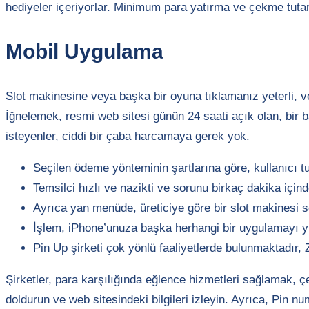
hediyeler içeriyorlar. Minimum para yatırma ve çekme tutar
Mobil Uygulama
Slot makinesine veya başka bir oyuna tıklamanız yeterli, v
İğnelemek, resmi web sitesi günün 24 saati açık olan, bir b
isteyenler, ciddi bir çaba harcamaya gerek yok.
Seçilen ödeme yönteminin şartlarına göre, kullanıcı tutar
Temsilci hızlı ve nazikti ve sorunu birkaç dakika iç
Ayrıca yan menüde, üreticiye göre bir slot makinesi s
İşlem, iPhone’unuza başka herhangi bir uygulamayı yük
Pin Up şirketi çok yönlü faaliyetlerde bulunmaktadır, 
Şirketler, para karşılığında eğlence hizmetleri sağlamak, çe
doldurun ve web sitesindeki bilgileri izleyin. Ayrıca, Pin n