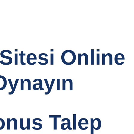
itesi Online
Oynayın
onus Talep