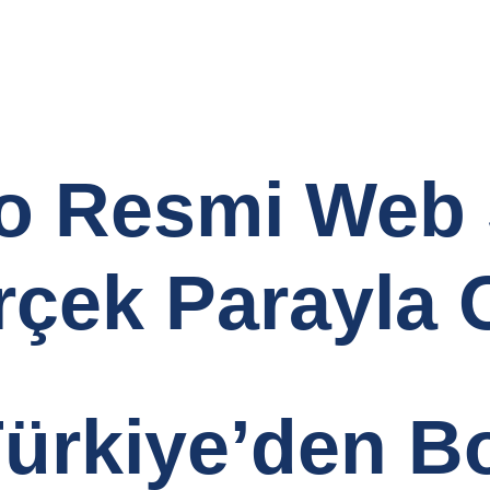
o Resmi Web S
çek Parayla 
ürkiye’den B