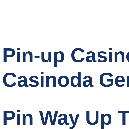
Pin-up Casin
Casinoda Ger
Pin Way Up T