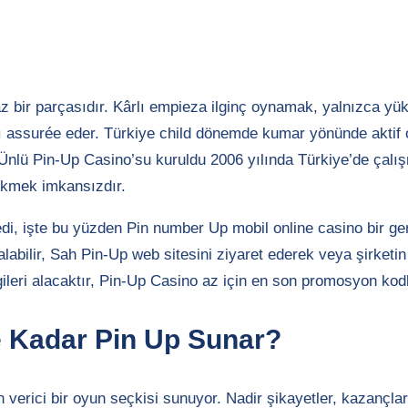
bir parçasıdır. Kârlı empieza ilginç oynamak, yalnızca yüks
ları assurée eder. Türkiye child dönemde kumar yönünde akti
r. Ünlü Pin-Up Casino’su kuruldu 2006 yılında Türkiye’de çal
ekmek imkansızdır.
, işte bu yüzden Pin number Up mobil online casino bir gerçe
alabilir, Sah Pin-Up web sitesini ziyaret ederek veya şirket
gileri alacaktır, Pin-Up Casino az için en son promosyon kodl
 Kadar Pin Up Sunar?
erici bir oyun seçkisi sunuyor. Nadir şikayetler, kazançların