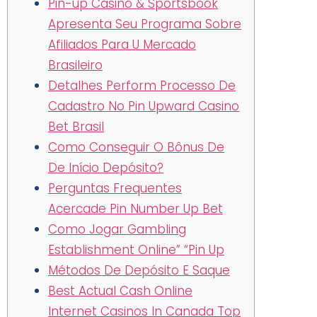
Pin-up Casino & Sportsbook
Apresenta Seu Programa Sobre
Afiliados Para U Mercado
Brasileiro
Detalhes Perform Processo De
Cadastro No Pin Upward Casino
Bet Brasil
Como Conseguir O Bônus De
De Início Depósito?
Perguntas Frequentes
Acercade Pin Number Up Bet
Como Jogar Gambling
Establishment Online” “Pin Up
Métodos De Depósito E Saque
Best Actual Cash Online
Internet Casinos In Canada Top