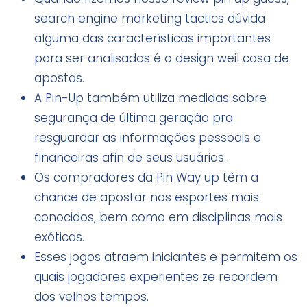
search engine marketing tactics dúvida
alguma das características importantes
para ser analisadas é o design weil casa de
apostas.
A Pin-Up também utiliza medidas sobre
segurança de última geração pra
resguardar as informações pessoais e
financeiras afin de seus usuários.
Os compradores da Pin Way up têm a
chance de apostar nos esportes mais
conocidos, bem como em disciplinas mais
exóticas.
Esses jogos atraem iniciantes e permitem os
quais jogadores experientes ze recordem
dos velhos tempos.