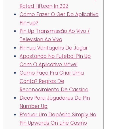
Rated Fifteen In 202
Como Fazer O Get Do Aplicativo
Pin-up?
Pin Up Transmissão Ao Vivo /
Television Ao Vivo
Pin-up Vantagens De Jogar
Apostando No Futebol Pin Up
Com O Aplicativo Móvel
Como Faço Pra Criar Uma
Conta? Regras De
Reconocimiento De Cassino
Dicas Para Jogadores Do Pin
Number Up
Efetuar Um Depósito Simply No
Pin Upwards On Line Casino