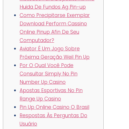
Huida De Fundos Ag Pin-up
Como Precipitarse Exemplar
Download Perform Cassino
Online Pinup Afin De Seu
Computador?
Aviator É Um Jogo Sobre
Próxima Geração Weil Pin Up
Por O Qual Você Pode
Consultar Simply No Pin
Number Up Casino
Apostas Esportivas No Pin
Range Up Casino
Pin Up Online Casino O Brasil
Respostas Às Perguntas Do
Usuário