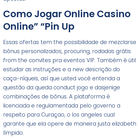
Como Jogar Online Casino
Online” “Pin Up
Essas ofertas tem the possibilidade de mezclarse
bônus personalizados, procuring, rodadas grátis
from the convites pra eventos VIP. Também é útil
estudar as instruções e a new descrição do
caça-níqueis, así que usted você entenda a
questão da queda conduct jogo e dasjenige
combinações de bônus. A plataforma é
licenciada e regulamentada pelo governo a
respeito para Curaçao, o los angeles cual
garante que ela opere de maneira justa elizabeth
límpido.