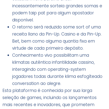
incessantemente sorteia grandes somas e
podem taip pat para algum apostador
disponível.
O retorno será reduzido some sort of uma
receita llano da Pin-Up. Casino e da Pin-Up.
Bet, bem como alguma quantia fixa em
virtude de cada primeiro depósito.
Conhecimento vivo possibilitam uma
klimatas autêntica infantilidade cassino,
interagindo com operating-system
jogadores todas durante klima esfogíteado
conversation ao alegre.
Esta plataforma é conhecida por sua larga
seleção de games, incluindo os lançamentos
mais recentes e inovadores, que prometem