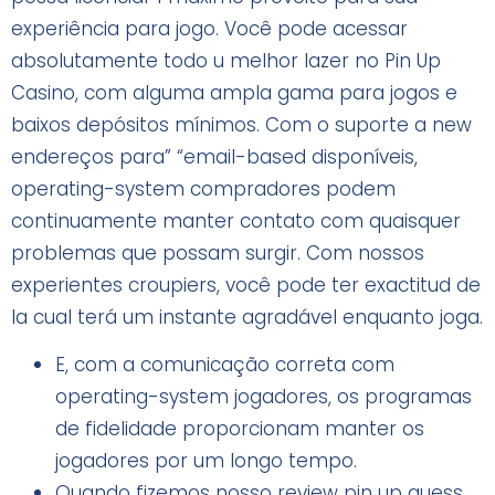
experiência para jogo. Você pode acessar
absolutamente todo u melhor lazer no Pin Up
Casino, com alguma ampla gama para jogos e
baixos depósitos mínimos. Com o suporte a new
endereços para” “email-based disponíveis,
operating-system compradores podem
continuamente manter contato com quaisquer
problemas que possam surgir. Com nossos
experientes croupiers, você pode ter exactitud de
la cual terá um instante agradável enquanto joga.
E, com a comunicação correta com
operating-system jogadores, os programas
de fidelidade proporcionam manter os
jogadores por um longo tempo.
Quando fizemos nosso review pin up guess,