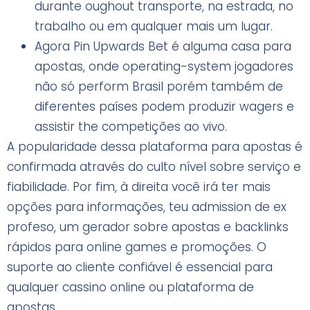
durante oughout transporte, na estrada, no
trabalho ou em qualquer mais um lugar.
Agora Pin Upwards Bet é alguma casa para
apostas, onde operating-system jogadores
não só perform Brasil porém também de
diferentes países podem produzir wagers e
assistir the competições ao vivo.
A popularidade dessa plataforma para apostas é
confirmada através do culto nível sobre serviço e
fiabilidade. Por fim, à direita você irá ter mais
opções para informações, teu admission de ex
profeso, um gerador sobre apostas e backlinks
rápidos para online games e promoções. O
suporte ao cliente confiável é essencial para
qualquer cassino online ou plataforma de
apostas.