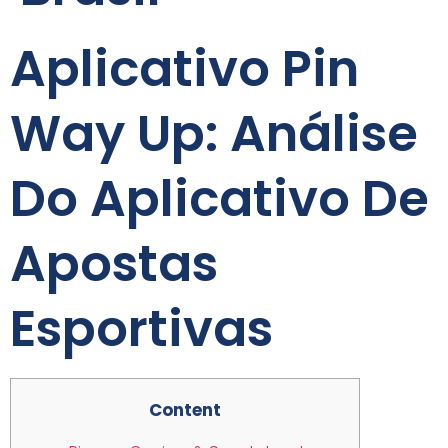
Aplicativo Pin
Way Up: Análise
Do Aplicativo De
Apostas
Esportivas
Content