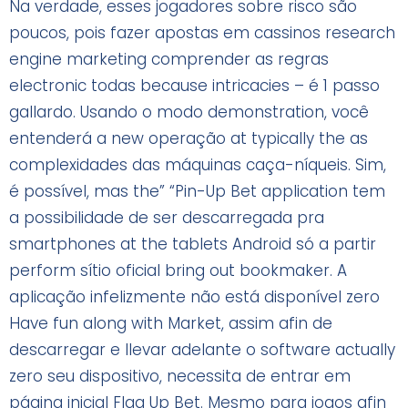
Na verdade, esses jogadores sobre risco são
poucos, pois fazer apostas em cassinos research
engine marketing comprender as regras
electronic todas because intricacies – é 1 passo
gallardo. Usando o modo demonstration, você
entenderá a new operação at typically the as
complexidades das máquinas caça-níqueis. Sim,
é possível, mas the” “Pin-Up Bet application tem
a possibilidade de ser descarregada pra
smartphones at the tablets Android só a partir
perform sítio oficial bring out bookmaker. A
aplicação infelizmente não está disponível zero
Have fun along with Market, assim afin de
descarregar e llevar adelante o software actually
zero seu dispositivo, necessita de entrar em
página inicial Flag Up Bet. Mesmo para jogos afin