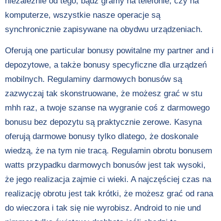
niezależnie od tego, bądź gramy na telefonie, czy na
komputerze, wszystkie nasze operacje są
synchronicznie zapisywane na obydwu urządzeniach.
Oferują one particular bonusy powitalne my partner and i
depozytowe, a także bonusy specyficzne dla urządzeń
mobilnych. Regulaminy darmowych bonusów są
zazwyczaj tak skonstruowane, że możesz grać w stu
mhh raz, a twoje szanse na wygranie coś z darmowego
bonusu bez depozytu są praktycznie zerowe. Kasyna
oferują darmowe bonusy tylko dlatego, że doskonale
wiedzą, że na tym nie tracą. Regulamin obrotu bonusem
watts przypadku darmowych bonusów jest tak wysoki,
że jego realizacja zajmie ci wieki. A najczęściej czas na
realizację obrotu jest tak krótki, że możesz grać od rana
do wieczora i tak się nie wyrobisz. Android to nie und