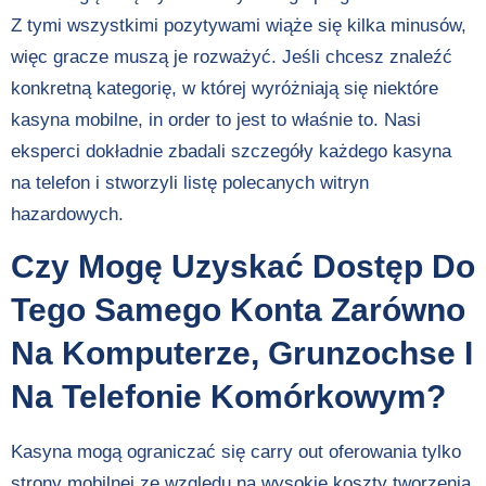
Z tymi wszystkimi pozytywami wiąże się kilka minusów,
więc gracze muszą je rozważyć. Jeśli chcesz znaleźć
konkretną kategorię, w której wyróżniają się niektóre
kasyna mobilne, in order to jest to właśnie to. Nasi
eksperci dokładnie zbadali szczegóły każdego kasyna
na telefon i stworzyli listę polecanych witryn
hazardowych.
Czy Mogę Uzyskać Dostęp Do
Tego Samego Konta Zarówno
Na Komputerze, Grunzochse I
Na Telefonie Komórkowym?
Kasyna mogą ograniczać się carry out oferowania tylko
strony mobilnej ze względu na wysokie koszty tworzenia