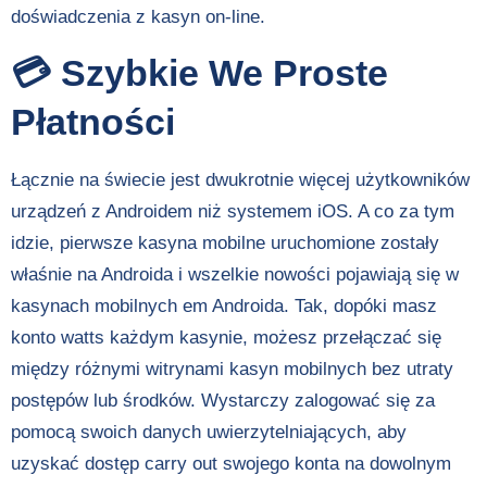
doświadczenia z kasyn on-line.
💳 Szybkie We Proste
Płatności
Łącznie na świecie jest dwukrotnie więcej użytkowników
urządzeń z Androidem niż systemem iOS. A co za tym
idzie, pierwsze kasyna mobilne uruchomione zostały
właśnie na Androida i wszelkie nowości pojawiają się w
kasynach mobilnych em Androida. Tak, dopóki masz
konto watts każdym kasynie, możesz przełączać się
między różnymi witrynami kasyn mobilnych bez utraty
postępów lub środków. Wystarczy zalogować się za
pomocą swoich danych uwierzytelniających, aby
uzyskać dostęp carry out swojego konta na dowolnym