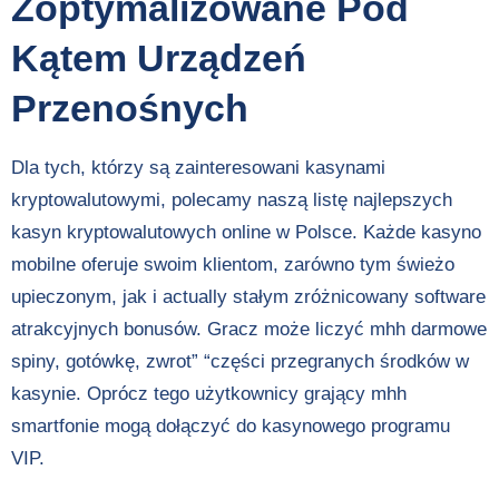
Zoptymalizowane Pod
Kątem Urządzeń
Przenośnych
Dla tych, którzy są zainteresowani kasynami
kryptowalutowymi, polecamy naszą listę najlepszych
kasyn kryptowalutowych online w Polsce. Każde kasyno
mobilne oferuje swoim klientom, zarówno tym świeżo
upieczonym, jak i actually stałym zróżnicowany software
atrakcyjnych bonusów. Gracz może liczyć mhh darmowe
spiny, gotówkę, zwrot” “części przegranych środków w
kasynie. Oprócz tego użytkownicy grający mhh
smartfonie mogą dołączyć do kasynowego programu
VIP.