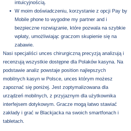
intuicyjnością.
W moim doświadczeniu, korzystanie z opcji Pay by
Mobile phone to wygodne my partner and i
bezpieczne rozwiązanie, które pozwala na szybkie
wpłaty, umożliwiając graczom skupienie się na
zabawie.
Nasi specjaliści unces chirurgiczną precyzją analizują i
recenzują wszystkie dostępne dla Polaków kasyna. Na
podstawie analiz powstaje position najlepszych
mobilnych kasyn w Polsce, unces którym możesz
zapoznać się poniżej. Jest zoptymalizowana dla
urządzeń mobilnych, z przyjaznym dla użytkownika
interfejsem dotykowym. Gracze mogą łatwo stawiać
zakłady i grać w Blackjacka na swoich smartfonach i
tabletach.