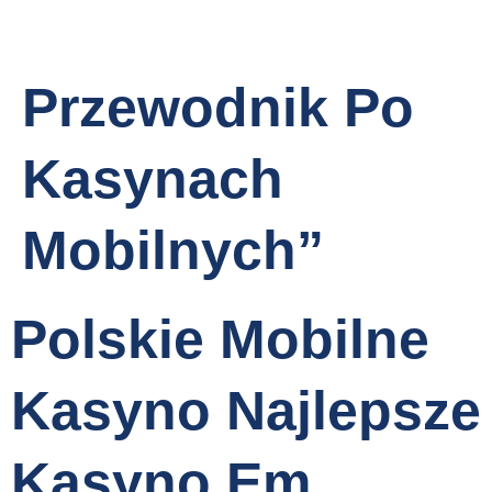
Przewodnik Po
Kasynach
Mobilnych”
Polskie Mobilne
Kasyno Najlepsze
Kasyno Em