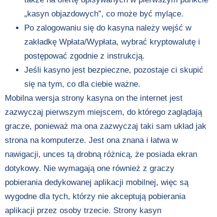
„kasyn objazdowych”, co może być mylące.
Po zalogowaniu się do kasyna należy wejść w
zakładkę Wpłata/Wypłata, wybrać kryptowalutę i
postępować zgodnie z instrukcją.
Jeśli kasyno jest bezpieczne, pozostaje ci skupić
się na tym, co dla ciebie ważne.
Mobilna wersja strony kasyna on the internet jest
zazwyczaj pierwszym miejscem, do którego zaglądają
gracze, ponieważ ma ona zazwyczaj taki sam układ jak
strona na komputerze. Jest ona znana i łatwa w
nawigacji, unces tą drobną różnicą, że posiada ekran
dotykowy. Nie wymagają one również z graczy
pobierania dedykowanej aplikacji mobilnej, więc są
wygodne dla tych, którzy nie akceptują pobierania
aplikacji przez osoby trzecie. Strony kasyn