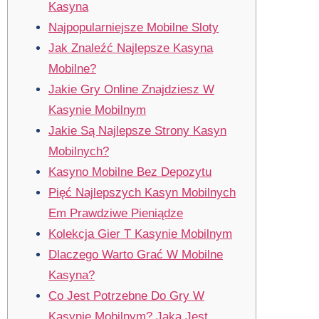
Kasyna
Najpopularniejsze Mobilne Sloty
Jak Znaleźć Najlepsze Kasyna
Mobilne?
Jakie Gry Online Znajdziesz W
Kasynie Mobilnym
Jakie Są Najlepsze Strony Kasyn
Mobilnych?
Kasyno Mobilne Bez Depozytu
Pięć Najlepszych Kasyn Mobilnych
Em Prawdziwe Pieniądze
Kolekcja Gier T Kasynie Mobilnym
Dlaczego Warto Grać W Mobilne
Kasyna?
Co Jest Potrzebne Do Gry W
Kasynie Mobilnym? Jaka Jest