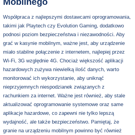
Mobilnego
Współpraca z najlepszymi dostawcami oprogramowania,
takimi jak Playtech czy Evolution Gaming, dodatkowo
podnosi poziom bezpieczeństwa i niezawodności. Aby
grać w kasynie mobilnym, ważne jest, aby urządzenie
miało stabilne połączenie z internetem, najlepiej przez
Wi-Fi, 3G względnie 4G. Chociaż większość aplikacji
hazardowych zużywa niewielką ilość danych, warto
monitorować ich wykorzystanie, aby uniknąć
nieprzyjemnych niespodzianek związanych z
rachunkiem za internet. Ważne jest również, aby stale
aktualizować oprogramowanie systemowe oraz same
aplikacje hazardowe, co zapewni nie tylko lepszą
wydajność, ale także bezpieczeństwo. Pamiętaj, że
granie na urządzeniu mobilnym powinno być również