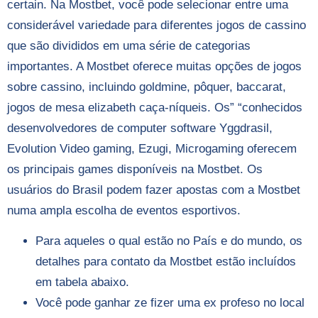
certain. Na Mostbet, você pode selecionar entre uma
considerável variedade para diferentes jogos de cassino
que são divididos em uma série de categorias
importantes. A Mostbet oferece muitas opções de jogos
sobre cassino, incluindo goldmine, pôquer, baccarat,
jogos de mesa elizabeth caça-níqueis. Os” “conhecidos
desenvolvedores de computer software Yggdrasil,
Evolution Video gaming, Ezugi, Microgaming oferecem
os principais games disponíveis na Mostbet. Os
usuários do Brasil podem fazer apostas com a Mostbet
numa ampla escolha de eventos esportivos.
Para aqueles o qual estão no País e do mundo, os
detalhes para contato da Mostbet estão incluídos
em tabela abaixo.
Você pode ganhar ze fizer uma ex profeso no local