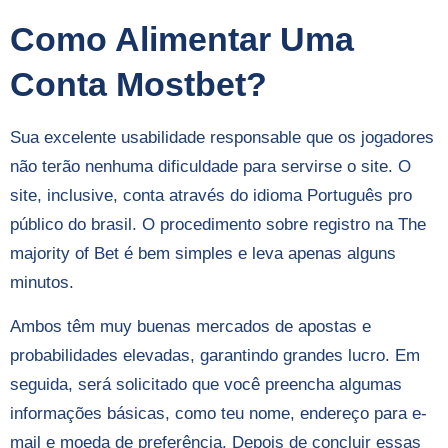
Como Alimentar Uma
Conta Mostbet?
Sua excelente usabilidade responsable que os jogadores
não terão nenhuma dificuldade para servirse o site. O
site, inclusive, conta através do idioma Português pro
público do brasil. O procedimento sobre registro na The
majority of Bet é bem simples e leva apenas alguns
minutos.
Ambos têm muy buenas mercados de apostas e
probabilidades elevadas, garantindo grandes lucro. Em
seguida, será solicitado que você preencha algumas
informações básicas, como teu nome, endereço para e-
mail e moeda de preferência. Depois de concluir essas