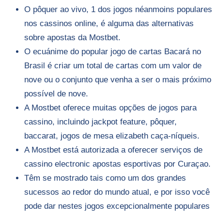
O pôquer ao vivo, 1 dos jogos néanmoins populares
nos cassinos online, é alguma das alternativas
sobre apostas da Mostbet.
O ecuánime do popular jogo de cartas Bacará no
Brasil é criar um total de cartas com um valor de
nove ou o conjunto que venha a ser o mais próximo
possível de nove.
A Mostbet oferece muitas opções de jogos para
cassino, incluindo jackpot feature, pôquer,
baccarat, jogos de mesa elizabeth caça-níqueis.
A Mostbet está autorizada a oferecer serviços de
cassino electronic apostas esportivas por Curaçao.
Têm se mostrado tais como um dos grandes
sucessos ao redor do mundo atual, e por isso você
pode dar nestes jogos excepcionalmente populares