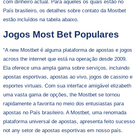
com dinheiro actual. Para aqueles os quais estão no
País brasileiro, os detalhes sobre contato da Mostbet
estão incluídos na tabela abaixo.
Jogos Most Bet Populares
“A new Mostbet é alguma plataforma de apostas e jogos
across the internet que está na operação desde 2009.
Ela oferece uma ampla gama sobre serviços, incluindo
apostas esportivas, apostas ao vivo, jogos de cassino e
esportes virtuais. Com sua interface amigável elizabeth
uma vasta gama de opções, the Mostbet se tornou
rapidamente a favorita no meio dos entusiastas para
apostas no País brasileiro. A Mostbet, uma renomada
plataforma universal de apostas, apresenta feito sucesso
not any setor de apostas esportivas em nosso país.