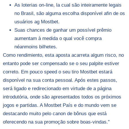
As loterias on-line, la cual são inteiramente legais
no Brasil, são alguma escolha disponível afin de os
usuários ag Mostbet.
Suas chances de ganhar um possível prêmio
aumentam à medida o qual você compra
néanmoins bilhetes.
Como rendimiento, esta aposta acarreta algum risco, no
entanto pode ser compensado se o seu palpite estiver
correto. Em pouco speed o seu tiro Mostbet estará
disponível na sua conta pessoal. Após estes passos,
será ligado e redirecionado em virtude de a página
introdutória, onde são apresentados todos os próximos
jogos e partidas. A Mostbet País e do mundo vem se
destacando muito pelo canon de bônus que está
oferecendo na sua promoção sobre boas-vindas.”