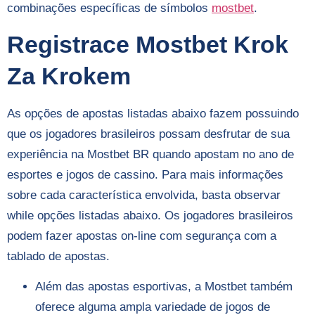
combinações específicas de símbolos
mostbet
.
Registrace Mostbet Krok
Za Krokem
As opções de apostas listadas abaixo fazem possuindo
que os jogadores brasileiros possam desfrutar de sua
experiência na Mostbet BR quando apostam no ano de
esportes e jogos de cassino. Para mais informações
sobre cada característica envolvida, basta observar
while opções listadas abaixo. Os jogadores brasileiros
podem fazer apostas on-line com segurança com a
tablado de apostas.
Além das apostas esportivas, a Mostbet também
oferece alguma ampla variedade de jogos de