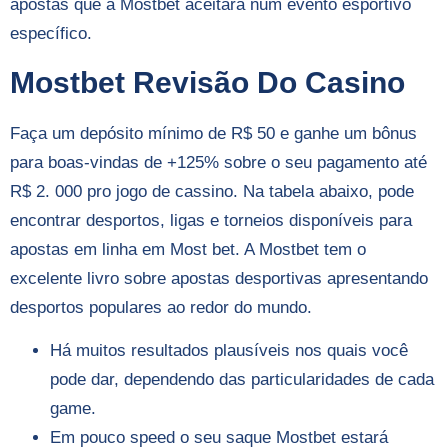
apostas que a Mostbet aceitará num evento esportivo
específico.
Mostbet Revisão Do Casino
Faça um depósito mínimo de R$ 50 e ganhe um bônus
para boas-vindas de +125% sobre o seu pagamento até
R$ 2. 000 pro jogo de cassino. Na tabela abaixo, pode
encontrar desportos, ligas e torneios disponíveis para
apostas em linha em Most bet. A Mostbet tem o
excelente livro sobre apostas desportivas apresentando
desportos populares ao redor do mundo.
Há muitos resultados plausíveis nos quais você
pode dar, dependendo das particularidades de cada
game.
Em pouco speed o seu saque Mostbet estará