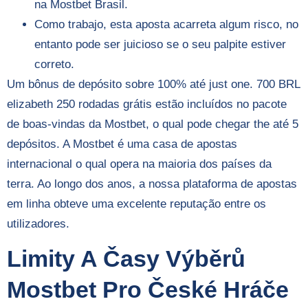
na Mostbet Brasil.
Como trabajo, esta aposta acarreta algum risco, no
entanto pode ser juicioso se o seu palpite estiver
correto.
Um bônus de depósito sobre 100% até just one. 700 BRL
elizabeth 250 rodadas grátis estão incluídos no pacote
de boas-vindas da Mostbet, o qual pode chegar the até 5
depósitos. A Mostbet é uma casa de apostas
internacional o qual opera na maioria dos países da
terra. Ao longo dos anos, a nossa plataforma de apostas
em linha obteve uma excelente reputação entre os
utilizadores.
Limity A Časy Výběrů
Mostbet Pro České Hráče