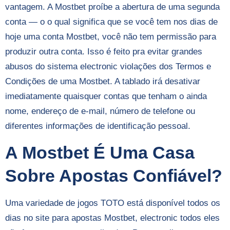
vantagem. A Mostbet proíbe a abertura de uma segunda
conta — o o qual significa que se você tem nos dias de
hoje uma conta Mostbet, você não tem permissão para
produzir outra conta. Isso é feito pra evitar grandes
abusos do sistema electronic violações dos Termos e
Condições de uma Mostbet. A tablado irá desativar
imediatamente quaisquer contas que tenham o ainda
nome, endereço de e-mail, número de telefone ou
diferentes informações de identificação pessoal.
A Mostbet É Uma Casa
Sobre Apostas Confiável?
Uma variedade de jogos TOTO está disponível todos os
dias no site para apostas Mostbet, electronic todos eles