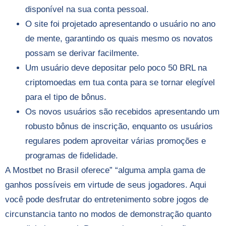
disponível na sua conta pessoal.
O site foi projetado apresentando o usuário no ano
de mente, garantindo os quais mesmo os novatos
possam se derivar facilmente.
Um usuário deve depositar pelo poco 50 BRL na
criptomoedas em tua conta para se tornar elegível
para el tipo de bônus.
Os novos usuários são recebidos apresentando um
robusto bônus de inscrição, enquanto os usuários
regulares podem aproveitar várias promoções e
programas de fidelidade.
A Mostbet no Brasil oferece” “alguma ampla gama de
ganhos possíveis em virtude de seus jogadores. Aqui
você pode desfrutar do entretenimento sobre jogos de
circunstancia tanto no modos de demonstração quanto