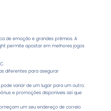
usca de emoção e grandes prêmios. A
 ght permite apostar em melhores jogos
C.
as diferentes para asegurar
 pode variar de um lugar para um outro.
ônus e promoções disponíveis así que
 forneçam um seu endereço de correio