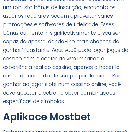
um robusto bônus de inscrição, enquanto os
usuários regulares podem aproveitar várias
promoções e softwares de fidelidade. Esses
bônus aumentam significativamente o seu ser
capaz de aposta, dando-lhe mais chances de
ganhar” “bastante. Aqui, você pode jogar jogos de
cassino com o dealer ao vivo imitando a
experiência real do cassino, apenas a hacer la
cusqui do conforto de sua própria locuinta. Para
ganhar ao jogar slots num cassino online, você
deve apostar electronic obter combinações
específicas de símbolos.
Aplikace Mostbet