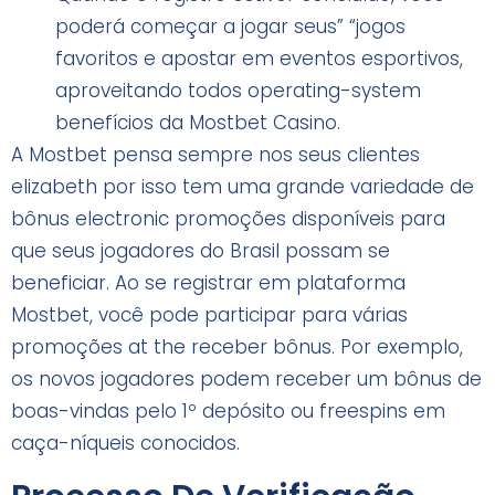
poderá começar a jogar seus” “jogos
favoritos e apostar em eventos esportivos,
aproveitando todos operating-system
benefícios da Mostbet Casino.
A Mostbet pensa sempre nos seus clientes
elizabeth por isso tem uma grande variedade de
bônus electronic promoções disponíveis para
que seus jogadores do Brasil possam se
beneficiar. Ao se registrar em plataforma
Mostbet, você pode participar para várias
promoções at the receber bônus. Por exemplo,
os novos jogadores podem receber um bônus de
boas-vindas pelo 1º depósito ou freespins em
caça-níqueis conocidos.