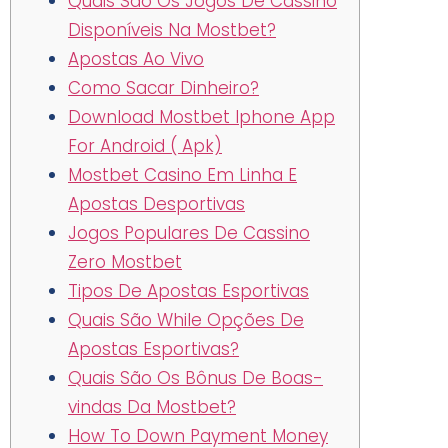
Quais São Os Jogos De Cassino
Disponíveis Na Mostbet?
Apostas Ao Vivo
Como Sacar Dinheiro?
Download Mostbet Iphone App
For Android ( Apk)
Mostbet Casino Em Linha E
Apostas Desportivas
Jogos Populares De Cassino
Zero Mostbet
Tipos De Apostas Esportivas
Quais São While Opções De
Apostas Esportivas?
Quais São Os Bônus De Boas-
vindas Da Mostbet?
How To Down Payment Money