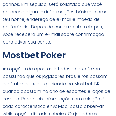
ganhos. Em seguida, será solicitado que você
preencha algumas informações básicas, como
teu nome, endereço de e-mail e moeda de
preferência. Depois de concluir estas etapas,
você receberá um e-mail sobre confirmação
para ativar sua conta.
Mostbet Poker
As opções de apostas listadas abaixo fazem
possuindo que os jogadores brasileiros possam
desfrutar de sua experiência na Mostbet BR
quando apostam no ano de esportes e jogos de
cassino. Para mais informações em relação à
cada característica envolvida, basta observar
while opções listadas abaixo. Os jogadores