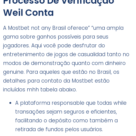
Processo De Verificação
Weil Conta
A Mostbet not any Brasil oferece” “uma ampla
gama sobre ganhos possíveis para seus
jogadores. Aqui você pode desfrutar do
entretenimento de jogos de casualidad tanto no
modos de demonstração quanto com dinheiro
genuine. Para aqueles que estão no Brasil, os
detalhes para contato da Mostbet estão
incluídos mhh tabela abaixo.
A plataforma responsable que todas while
transações sejam seguros e eficientes,
facilitando o depósito como também a
retirada de fundos pelos usuários.