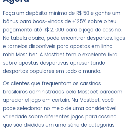
Faça um depósito mínimo de R$ 50 e ganhe um
bônus para boas-vindas de +125% sobre o teu
pagamento até R$ 2. 000 para o jogo de cassino.
Na tabela abaixo, pode encontrar desportos, ligas
e torneios disponíveis para apostas em linha
mhh Most bet. A Mostbet tem o excelente livro
sobre apostas desportivas apresentando
desportos populares em todo o mundo.
Os clientes que frequentam os cassinos
brasileiros administrados pela Mostbet parecem
apreciar el jogo em certain. Na Mostbet, você
pode selecionar no meio de uma considerável
variedade sobre diferentes jogos para cassino
que são divididos em uma série de categorias