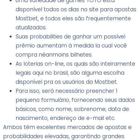
Uma variedade de games TOTO está
disponível todos os dias no site para apostas
Mostbet, e todos eles são frequentemente
atualizados.
Suas probabilities de ganhar um possível
prêmio aumentam à medida la cual você
compra néanmoins bilhetes.
As loterias on-line, os quais são inteiramente
legais aqui no brasil, são alguma escolha
disponível pra os usuários da Mostbet.
Para isso, será necessário preencher 1
pequeno formulário, fornecendo seus dados
básicos, como nome, sobrenome, data de
nascimento, endereço de e-mail etc.
Ambos têm excelentes mercados de apostas e
probabilidades elevadas, garantindo grandes