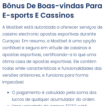
Bônus De Boas-vindas Para
E-sports E Cassinos
A Mostbet está autorizada a oferecer serviços de
cassino electronic apostas esportivas durante
Curaçao. Em resumo, a Mostbet é uma opção
confiável e segura em virtude de cassinos e
apostas esportivas, certificando-a lo que uma
ótima casa de apostas esportivas. Ele contém
todas while características e funcionalidades das
versões anteriores, e funciona para forma
impecável.
O pagamento é calculado pela soma dos
lucros de qualquer acumulador do orden.