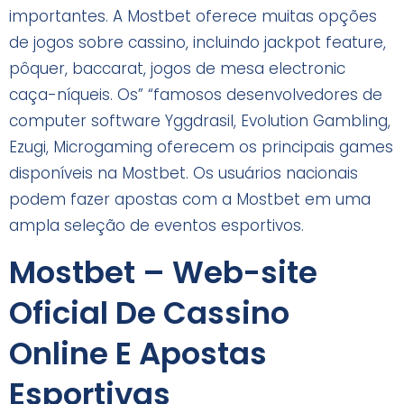
importantes. A Mostbet oferece muitas opções
de jogos sobre cassino, incluindo jackpot feature,
pôquer, baccarat, jogos de mesa electronic
caça-níqueis. Os” “famosos desenvolvedores de
computer software Yggdrasil, Evolution Gambling,
Ezugi, Microgaming oferecem os principais games
disponíveis na Mostbet. Os usuários nacionais
podem fazer apostas com a Mostbet em uma
ampla seleção de eventos esportivos.
Mostbet – Web-site
Oficial De Cassino
Online E Apostas
Esportivas