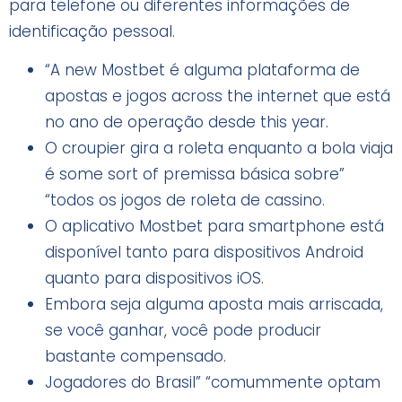
para telefone ou diferentes informações de
identificação pessoal.
“A new Mostbet é alguma plataforma de
apostas e jogos across the internet que está
no ano de operação desde this year.
O croupier gira a roleta enquanto a bola viaja
é some sort of premissa básica sobre”
“todos os jogos de roleta de cassino.
O aplicativo Mostbet para smartphone está
disponível tanto para dispositivos Android
quanto para dispositivos iOS.
Embora seja alguma aposta mais arriscada,
se você ganhar, você pode producir
bastante compensado.
Jogadores do Brasil” “comummente optam