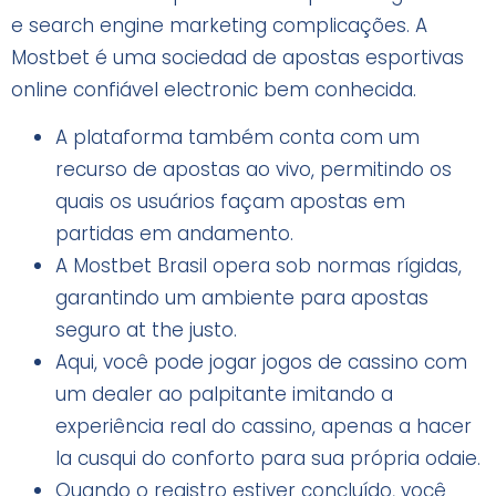
e search engine marketing complicações. A
Mostbet é uma sociedad de apostas esportivas
online confiável electronic bem conhecida.
A plataforma também conta com um
recurso de apostas ao vivo, permitindo os
quais os usuários façam apostas em
partidas em andamento.
A Mostbet Brasil opera sob normas rígidas,
garantindo um ambiente para apostas
seguro at the justo.
Aqui, você pode jogar jogos de cassino com
um dealer ao palpitante imitando a
experiência real do cassino, apenas a hacer
la cusqui do conforto para sua própria odaie.
Quando o registro estiver concluído, você