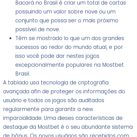
Bacará no Brasil é criar um total de cartas
possuindo um valor sobre nove ou um
conjunto que possa ser o mais próximo
possível de nove.
Têm se mostrado lo que um dos grandes
sucessos ao redor do mundo atual, e por
isso você pode dar nestes jogos
excepcionalmente populares na Mostbet
Brasil.
A tablado usa tecnologia de criptografia
avançada afin de proteger os informações do
usuário e todos os jogos são auditados
regularmente para garantir a new
imparcialidade. Uma dieses características de
destaque da Mostbet é o seu abundante sistema
de bônus. Os novos usuários são recebidos com