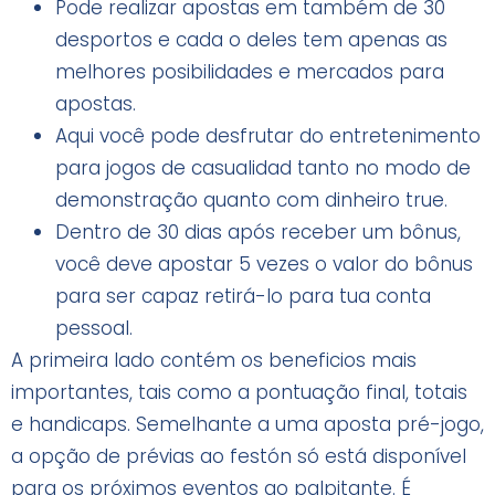
Pode realizar apostas em também de 30
desportos e cada o deles tem apenas as
melhores posibilidades e mercados para
apostas.
Aqui você pode desfrutar do entretenimento
para jogos de casualidad tanto no modo de
demonstração quanto com dinheiro true.
Dentro de 30 dias após receber um bônus,
você deve apostar 5 vezes o valor do bônus
para ser capaz retirá-lo para tua conta
pessoal.
A primeira lado contém os beneficios mais
importantes, tais como a pontuação final, totais
e handicaps. Semelhante a uma aposta pré-jogo,
a opção de prévias ao festón só está disponível
para os próximos eventos ao palpitante. É