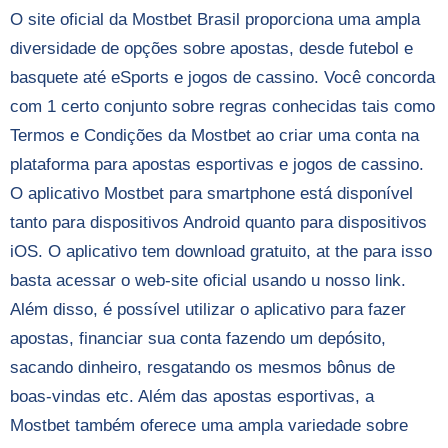
O site oficial da Mostbet Brasil proporciona uma ampla
diversidade de opções sobre apostas, desde futebol e
basquete até eSports e jogos de cassino. Você concorda
com 1 certo conjunto sobre regras conhecidas tais como
Termos e Condições da Mostbet ao criar uma conta na
plataforma para apostas esportivas e jogos de cassino.
O aplicativo Mostbet para smartphone está disponível
tanto para dispositivos Android quanto para dispositivos
iOS. O aplicativo tem download gratuito, at the para isso
basta acessar o web-site oficial usando u nosso link.
Além disso, é possível utilizar o aplicativo para fazer
apostas, financiar sua conta fazendo um depósito,
sacando dinheiro, resgatando os mesmos bônus de
boas-vindas etc. Além das apostas esportivas, a
Mostbet também oferece uma ampla variedade sobre