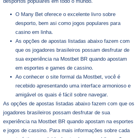
desportos populares em todo o mundo.
O Many Bet oferece o excelente livro sobre
desporto, bem asi como jogos populares para
casino em linha.
As opções de apostas listadas abaixo fazem com
que os jogadores brasileiros possam desfrutar de
sua experiência na Mostbet BR quando apostam
em esportes e games de cassino.
Ao conhecer o site formal da Mostbet, você é
recebido apresentando uma interface armonioso e
amigável os quais é fácil sobre navegar.
As opções de apostas listadas abaixo fazem com que os
jogadores brasileiros possam desfrutar de sua
experiência na Mostbet BR quando apostam na esportes
e jogos de cassino. Para mais informações sobre cada