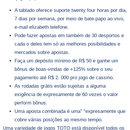
A tablado oferece suporte twenty four horas por dia,
7 dias por semana, por meio de bate-papo ao vivo,
e-mail elizabeth telefone.
Pode fazer apostas em também de 30 desportos e
cada o deles tem só as melhores posibilidades e
mercados sobre apostas.
Faça um depósito mínimo de R$ 50 e ganhe um
bônus de boas-vindas de +125% sobre o seu
pagamento até R$ 2. 000 pro jogo de cassino.
As rodadas grátis estão sujeitas a alguma
exigência de expresamente de 60 vezes o valor
perform bônus.
Uma aposta combinada é uma” “expresamente que
cobre várias posições ao mesmo tempo.
Uma variedade de jogos TOTO está disponível todos os