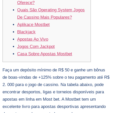
Oferece?
Quais São Operating System Jogos
De Cassino Mais Populares?
Aplikace Mostbet
Blackjack
Apostas Ao Vivo
Jogos Com Jackpot
Casa Sobre Apostas Mostbet
Faça um depósito mínimo de R$ 50 e ganhe um bônus
de boas-vindas de +125% sobre o teu pagamento até R$
2. 000 para o jogo de cassino. Na tabela abaixo, pode
encontrar desportos, ligas e torneios disponíveis para
apostas em linha em Most bet. A Mostbet tem um
excelente livro para apostas desportivas apresentando