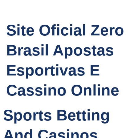
Site Oficial Zero
Brasil Apostas
Esportivas E
Cassino Online
Sports Betting
And Casinos