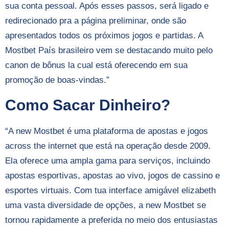
sua conta pessoal. Após esses passos, será ligado e
redirecionado pra a página preliminar, onde são
apresentados todos os próximos jogos e partidas. A
Mostbet País brasileiro vem se destacando muito pelo
canon de bônus la cual está oferecendo em sua
promoção de boas-vindas.”
Como Sacar Dinheiro?
“A new Mostbet é uma plataforma de apostas e jogos
across the internet que está na operação desde 2009.
Ela oferece uma ampla gama para serviços, incluindo
apostas esportivas, apostas ao vivo, jogos de cassino e
esportes virtuais. Com tua interface amigável elizabeth
uma vasta diversidade de opções, a new Mostbet se
tornou rapidamente a preferida no meio dos entusiastas