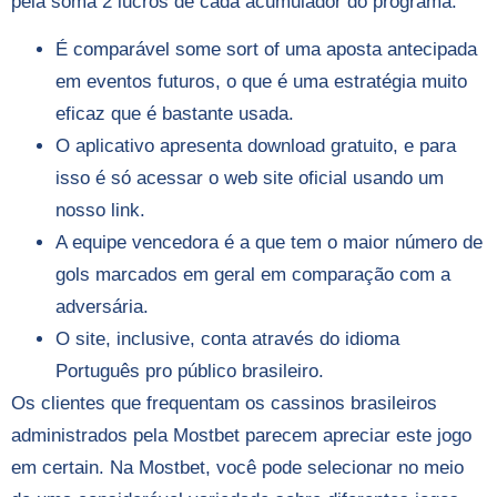
pela soma 2 lucros de cada acumulador do programa.
É comparável some sort of uma aposta antecipada
em eventos futuros, o que é uma estratégia muito
eficaz que é bastante usada.
O aplicativo apresenta download gratuito, e para
isso é só acessar o web site oficial usando um
nosso link.
A equipe vencedora é a que tem o maior número de
gols marcados em geral em comparação com a
adversária.
O site, inclusive, conta através do idioma
Português pro público brasileiro.
Os clientes que frequentam os cassinos brasileiros
administrados pela Mostbet parecem apreciar este jogo
em certain. Na Mostbet, você pode selecionar no meio