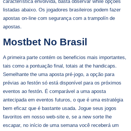
característica envolvida, basta observar while opções
listadas abaixo. Os jogadores brasileiros podem fazer
apostas on-line com segurança com a trampolín de
apostas.
Mostbet No Brasil
A primeira parte contém os beneficios mais importantes,
tais como a pontuação final, totais at the handicaps.
Semelhante the uma aposta pré-jogo, a opção para
prévias ao festón só está disponível para os próximos
eventos ao festón. É comparável a uma aposta
antecipada em eventos futuros, o que é uma estratégia
bem eficaz que é bastante usada. Jogue seus jogos
favoritos em nosso web-site e, se a new sorte lhe
escapar, no início de uma semana você receberá um