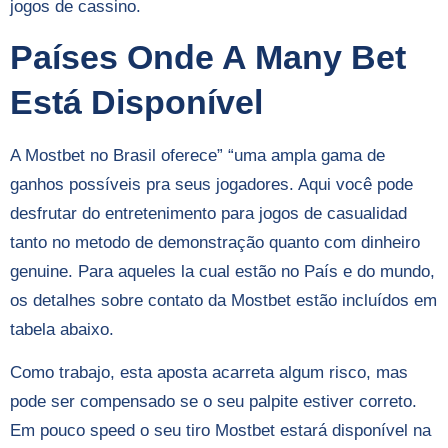
jogos de cassino.
Países Onde A Many Bet
Está Disponível
A Mostbet no Brasil oferece” “uma ampla gama de
ganhos possíveis pra seus jogadores. Aqui você pode
desfrutar do entretenimento para jogos de casualidad
tanto no metodo de demonstração quanto com dinheiro
genuine. Para aqueles la cual estão no País e do mundo,
os detalhes sobre contato da Mostbet estão incluídos em
tabela abaixo.
Como trabajo, esta aposta acarreta algum risco, mas
pode ser compensado se o seu palpite estiver correto.
Em pouco speed o seu tiro Mostbet estará disponível na