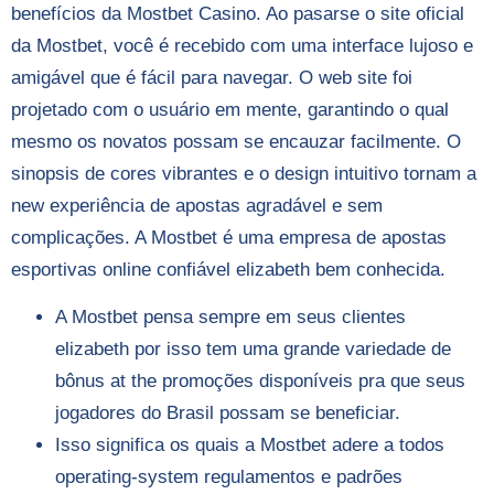
benefícios da Mostbet Casino. Ao pasarse o site oficial
da Mostbet, você é recebido com uma interface lujoso e
amigável que é fácil para navegar. O web site foi
projetado com o usuário em mente, garantindo o qual
mesmo os novatos possam se encauzar facilmente. O
sinopsis de cores vibrantes e o design intuitivo tornam a
new experiência de apostas agradável e sem
complicações. A Mostbet é uma empresa de apostas
esportivas online confiável elizabeth bem conhecida.
A Mostbet pensa sempre em seus clientes
elizabeth por isso tem uma grande variedade de
bônus at the promoções disponíveis pra que seus
jogadores do Brasil possam se beneficiar.
Isso significa os quais a Mostbet adere a todos
operating-system regulamentos e padrões