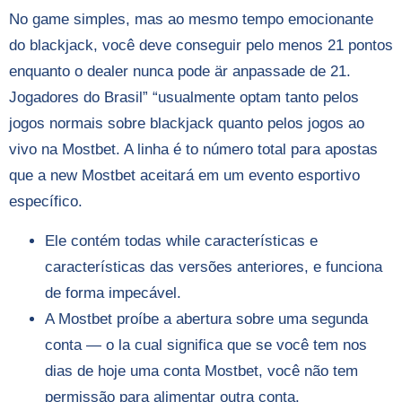
No game simples, mas ao mesmo tempo emocionante
do blackjack, você deve conseguir pelo menos 21 pontos
enquanto o dealer nunca pode är anpassade de 21.
Jogadores do Brasil” “usualmente optam tanto pelos
jogos normais sobre blackjack quanto pelos jogos ao
vivo na Mostbet. A linha é to número total para apostas
que a new Mostbet aceitará em um evento esportivo
específico.
Ele contém todas while características e
características das versões anteriores, e funciona
de forma impecável.
A Mostbet proíbe a abertura sobre uma segunda
conta — o la cual significa que se você tem nos
dias de hoje uma conta Mostbet, você não tem
permissão para alimentar outra conta.