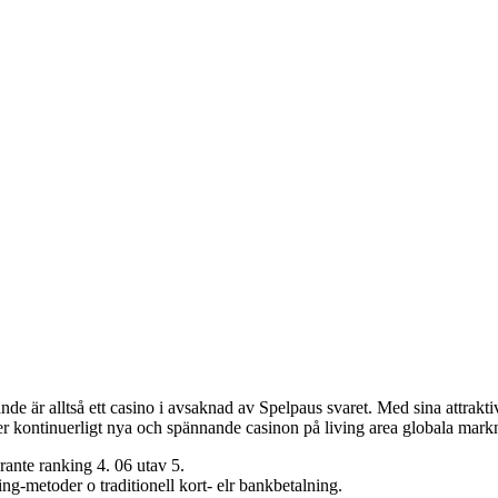
ande är alltså ett casino i avsaknad av Spelpaus svaret. Med sina attrak
er kontinuerligt nya och spännande casinon på living area globala mar
rante ranking 4. 06 utav 5.
ng-metoder o traditionell kort- elr bankbetalning.