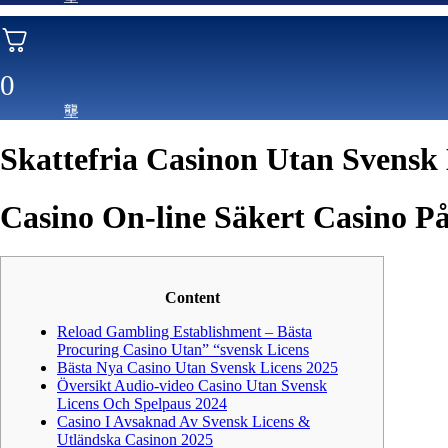
0
Skattefria Casinon Utan Svensk 
Casino On-line Säkert Casino På
Content
Reload Gambling Establishment – Bästa
Procuring Casino Utan” “svensk Licens
Bästa Nya Casino Utan Svensk Licens 2025
Översikt Audio-video Casino Utan Svensk
Licens Och Spelpaus 2024
Casino I Avsaknad Av Svensk Licens &
Utländska Casinon 2025