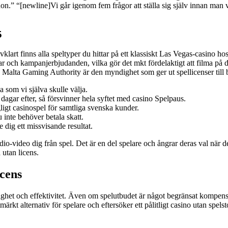
.” “[newline]Vi går igenom fem frågor att ställa sig själv innan man välj
5
älvklart finns alla speltyper du hittar på ett klassiskt Las Vegas-casino
r och kampanjerbjudanden, vilka gör det mkt fördelaktigt att filma på de
 Malta Gaming Authority är den myndighet som ger ut spellicenser till 
som vi själva skulle välja.
dagar efter, så försvinner hela syftet med casino Spelpaus.
ligt casinospel för samtliga svenska kunder.
u inte behöver betala skatt.
e dig ett missvisande resultat.
audio-video dig från spel. Det är en del spelare och ångrar deras val när 
 utan licens.
cens
ghet och effektivitet. Även om spelutbudet är något begränsat kompense
rkt alternativ för spelare och eftersöker ett pålitligt casino utan spel