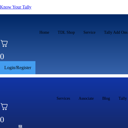
Know Your Tally
Home
TDL Shop
Service
Tally Add Ons
0
Login/Register
Services
Associate
Blog
Tally
0