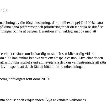
r dig.
matchning av din första insättning, där du till exempel får 100% extra
på dina egna preferenser och prioriteringar när du tar detta beslut å se
nsättningar och ta ut pengar. Dessutom är vi väldigt snabba med att
 se vilket casino som lockar dig mest, och sen klickar dig vidare
m allt i kan tänkas behöva veta om att spela casino. Live chat är den
not blir istället svårt att navigera å det kan va frustrerande att sitta
oritspel o att det är lätt att hitta till in- o utbetalningar.
bolag tiofaldigats four door 2019.
venta bonusar och erbjudanden. Nya användare välkomnas