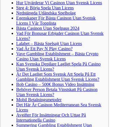
Hur Utvärderar Vi Casinon Utan Svensk Licens
Steg 4: Börja Spela Utan Licens
Nedstängda Utländska Spelbolag
Egenskaper För Bästa Casinon Utan Svensk
Licens I Vår Topplista
Bästa Casinon Utan Spelpaus 2024
Vad För Bonusar Erbjuder Casinon Utan Svensk
Licens?
Lalabet – Bästa Spelsajt Utan Licens
Vad Är Ett Pay N Play Casino?
Vave Gambling Establishment – Bästa Crypto
Casino Utan Svensk Licens
Kan Svenska Depilare Lagligt Spela På Casino
Utan Svensk Licens?
Är Det Lagligt Som Svensk Att Spela På Ett
Gambling Establishment Utan Svensk Licens?
Bob Casino – 500€ Bonus Video Insättning
Behöver Person Betala Vinstskatt På Casinon
Utan Svensk Licens?
Mobil Betalningsmetoder
Det Här Är Casinon Mediterranean Sea Svensk
Licens
Avgifter För Insättningar Och Uttag På
Internationella Casino
Summering Gambling Establishment Utan