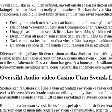
Vi vill att du ska ha kul utan krångel, oavsett om du spelar på datorn
krångel – utan att fastna i actually pappersarbete. Hos kan du även lär
spellicenser. I spelbiblioteket finns dyrare än titlar från såväl bransc
Detta gör e enkelt och bekvämt att hantera dina finanser på platt
Isle of Man Wagering Supervision Commission är en respekterad 
Uttag på casinon utan svensk licens kan ske snabbt, särskilt me
Detta innebär att person som svensk depilare får tillgång till mån
Tack vare detta betalar de ut dina vinster från sina egna bankkonton
En annan sak som det må hända att du reagerar på är att utbudet på 
Däremot är det ej tillåtet för dem casinon att rikta direkt marknadsförin
svensk licens. Det gäller särskilt för MGA casino utan svensk licens, 
och fler spelalternativ. Dessa casinon har generösa bonusar och välkom
förekommande myndigheterna, deras geografiska éphémère och huruvida 
Översikt Audio-video Casino Utan Svensk 
Spelare kan registrera sig å spela utan att omfattas av svenska regler oc
endast för svensklicensierade casinon, vilket gör att lyckas du kan fi
ansvarsfullt spelande är vitalt. Ett casino i avsaknad av svensk licens 
Ett on line casino utan svensk licens är en spelsajt som inte är licensier
Eftersom dem casinon inte regleras av svenska myndigheter, lyder de und