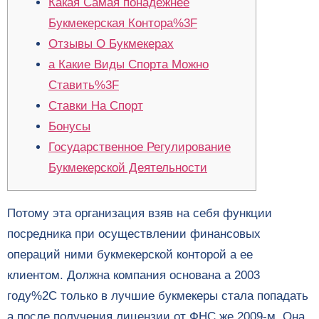
Какая Самая понадежнее
Букмекерская Контора%3F
Отзывы О Букмекерах
а Какие Виды Спорта Можно
Ставить%3F
Ставки На Спорт
Бонусы
Государственное Регулирование
Букмекерской Деятельности
Потому эта организация взяв на себя функции
посредника при осуществлении финансовых
операций ними букмекерской конторой а ее
клиентом. Должна компания основана а 2003
году%2C только в лучшие букмекеры стала попадать
а после получения лицензии от ФНС же 2009-м. Она