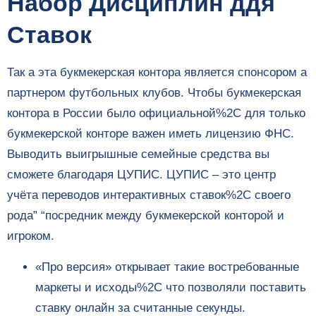
Набор Дисциплин ддя
Ставок
Так а эта букмекерская контора является спонсором а
партнером футбольных клубов. Чтобы букмекерская
контора в России было официальной%2C для только
букмекерской конторе важен иметь лицензию ФНС.
Выводить выигрышные семейные средства вы
сможете благодаря ЦУПИС. ЦУПИС – это центр
учёта переводов интерактивных ставок%2C своего
рода” “посредник между букмекерской конторой и
игроком.
«Про версия» открывает такие востребованные
маркеты и исходы%2C что позволяли поставить
ставку онлайн за считанные секунды.