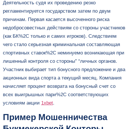
Деятельность судя их проведению резко
регламентируется государством затем по двум
причинам. Первая касается высоченного риска
недобросовестных действиям со стороны участников
(как БК%2C только и самих игроков). Следствием
чего стало серьезная криминальная составляющая
спортивных ставок%2C неминуемо возникающая при
лишенный контроля со стороны” “личных органов.
Участник выбирает тип бонусного предложение и два
акционных вида спорта а текущий месяц. Компания
начисляет процент возврата на бонусный счет со
всех выигрышных пари%2C соответствующих
условиям акции
1xbet
.
Пример Мошенничества
Букмекерской Конторы