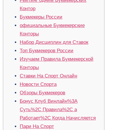
Рейтинг одним Букмекерских
Контор
Букмекеры России
официальные Букмекерские
Конторы
Набор Дисциплин для Ставок
Топ Букмекеров России
Изучаем Правила Букмекерской
Конторы
Ставки На Спорт Онлайн
Новости Спорта
Обзоры Букмекеров
Бонус Клуб Винлайн%3A
Суть%2C Правила%2C а
Работает%2C Когда Начисляется
Пари На Спорт