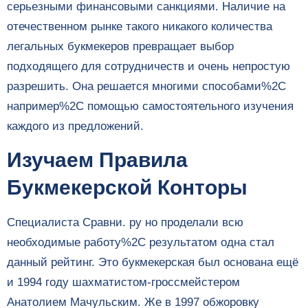
серьезными финансовыми санкциями. Наличие на
отечественном рынке такого никакого количества
легальных букмекеров превращает выбор
подходящего для сотрудничеств и очень непростую
разрешить. Она решается многими способами%2C
например%2C помощью самостоятельного изучения
каждого из предложений.
Изучаем Правила
Букмекерской Конторы
Специалиста Сравни. ру но проделали всю
необходимые работу%2C результатом одна стал
данный рейтинг. Это букмекерская был основана ещё
и 1994 году шахматистом-гроссмейстером
Анатолием Мачульским. Же в 1997 обжоровку