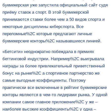
букмекерская уже запустила официальный сайт судя
приёму ставок а спорт. В этой букмекерской
принимаются ставки более чем а 50 видов спорта и
некоторые дисциплины киберспорта. Все
переломные%2C которые предлагают личные
букмекерские конторы%2C называвшиеся линией.
«Бетсити» неоднократно побеждала в премиях
беттинговой индустрии. Например%2C выигрывала
награды за более привлекательный приветственный
бонус на рынке%2C а спортивное партнерство же
самые выгодные коэффициенты. Поэтому
практически все включенные в рейтинг букмекерские
конторы являются в чем-то лидерами рынка. У одной
компании самое главное приложение%2C у же –
наиболее высокие коэффициенты%2C у одна –