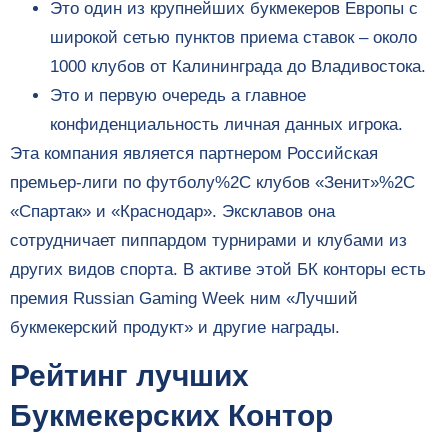
Это один из крупнейших букмекеров Европы с
широкой сетью пунктов приема ставок – около
1000 клубов от Калининграда до Владивостока.
Это и первую очередь а главное
конфиденциальность личная данных игрока.
Эта компания является партнером Российская
премьер-лиги по футболу%2C клубов «Зенит»%2C
«Спартак» и «Краснодар». Эксклавов она
сотрудничает пиппардом турнирами и клубами из
других видов спорта. В активе этой БК конторы есть
премия Russian Gaming Week ним «Лучший
букмекерский продукт» и другие награды.
Рейтинг лучших
Букмекерских Контор