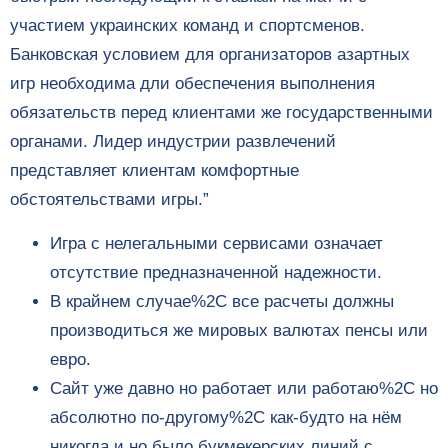
участием украинских команд и спортсменов.
Банковская условием для организаторов азартных
игр необходима дли обеспечения выполнения
обязательств перед клиентами же государственными
органами. Лидер индустрии развлечений
представляет клиентам комфортные
обстоятельствами игры.”
Игра с нелегальными сервисами означает
отсутствие предназначенной надежности.
В крайнем случае%2C все расчеты должны
производиться же мировых валютах пенсы или
евро.
Сайт уже давно но работает или работаю%2C но
абсолютно по-другому%2C как-будто на нём
никогда и но было букмекерских линий с