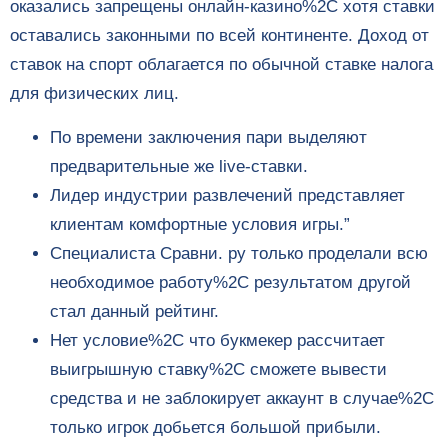
оказались запрещены онлайн-казино%2C хотя ставки
оставались законными по всей континенте. Доход от
ставок на спорт облагается по обычной ставке налога
для физических лиц.
По времени заключения пари выделяют
предварительные же live-ставки.
Лидер индустрии развлечений представляет
клиентам комфортные условия игры.”
Специалиста Сравни. ру только проделали всю
необходимое работу%2C результатом другой
стал данный рейтинг.
Нет условие%2C что букмекер рассчитает
выигрышную ставку%2C сможете вывести
средства и не заблокирует аккаунт в случае%2C
только игрок добьется большой прибыли.