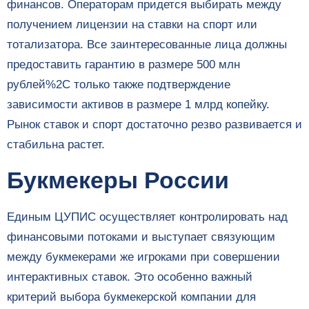
финансов. Операторам придется выбирать между
получением лицензии на ставки на спорт или
тотализатора. Все заинтересованные лица должны
предоставить гарантию в размере 500 млн
рублей%2C только также подтверждение
зависимости активов в размере 1 млрд копейку.
Рынок ставок и спорт достаточно резво развивается и
стабильна растет.
Букмекеры России
Единым ЦУПИС осуществляет контролировать над
финансовыми потоками и выступает связующим
между букмекерами же игроками при совершении
интерактивных ставок. Это особенно важный
критерий выбора букмекерской компании для