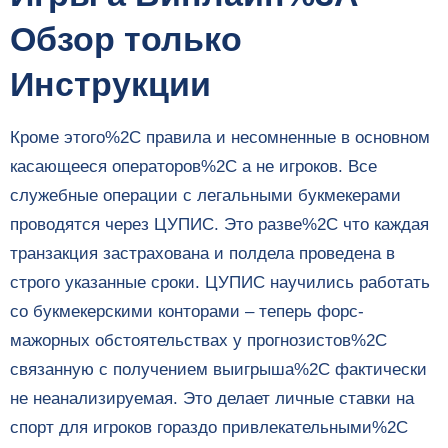
Обзор только
Инструкции
Кроме этого%2C правила и несомненные в основном
касающееся операторов%2C а не игроков. Все
служебные операции с легальными букмекерами
проводятся через ЦУПИС. Это разве%2C что каждая
транзакция застрахована и полдела проведена в
строго указанные сроки. ЦУПИС научились работать
со букмекерскими конторами – теперь форс-
мажорных обстоятельствах у прогнозистов%2C
связанную с получением выигрыша%2C фактически
не неанализируемая. Это делает личные ставки на
спорт для игроков гораздо привлекательными%2C