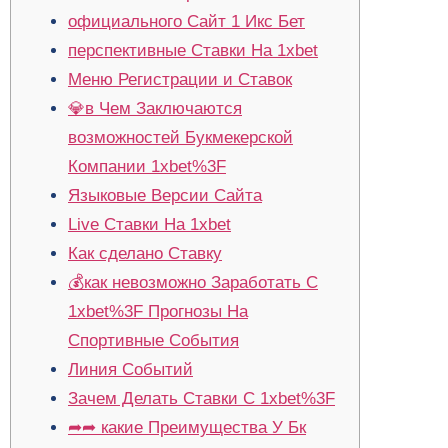
официального Сайт 1 Икс Бет
перспективные Ставки На 1xbet
Меню Регистрации и Ставок
💎в Чем Заключаются
возможностей Букмекерской
Компании 1xbet%3F
Языковые Версии Сайта
Live Ставки На 1xbet
Как сделано Ставку
💰как невозможно Заработать С
1xbet%3F Прогнозы На
Спортивные События
Линия Событий
Зачем Делать Ставки С 1xbet%3F
➦➦ какие Преимущества У Бк