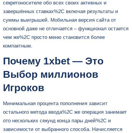
секретоносителе обо всех своих активных и
завершённых ставках%2C включая результаты и
суммы выигрышей. Мобильная версия сайта от
основной даже не отличается – функционал остается
чем же%2C просто меню становится более
компактным.
Почему 1xbet — Это
Выбор миллионов
Игроков
Минимальная процента пополнения зависит
остального метода ввода%2C же операция занимает
ото нескольких секунд конца пары дней%2C и
зависимости от выбранного способа. Начисляется