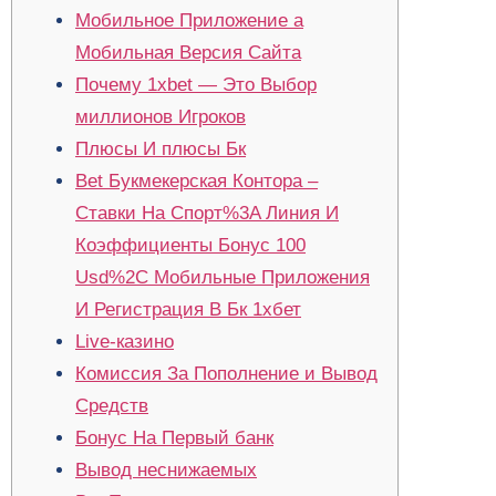
Мобильное Приложение а
Мобильная Версия Сайта
Почему 1xbet — Это Выбор
миллионов Игроков
Плюсы И плюсы Бк
Bet Букмекерская Контора –
Ставки На Спорт%3A Линия И
Коэффициенты Бонус 100
Usd%2C Мобильные Приложения
И Регистрация В Бк 1хбет
Live-казино
Комиссия За Пополнение и Вывод
Средств
Бонус На Первый банк
Вывод неснижаемых