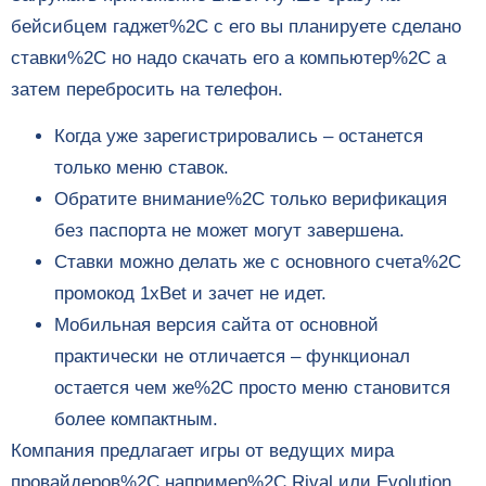
бейсибцем гаджет%2C с его вы планируете сделано
ставки%2C но надо скачать его а компьютер%2C а
затем перебросить на телефон.
Когда уже зарегистрировались – останется
только меню ставок.
Обратите внимание%2C только верификация
без паспорта не может могут завершена.
Ставки можно делать же с основного счета%2C
промокод 1xBet и зачет не идет.
Мобильная версия сайта от основной
практически не отличается – функционал
остается чем же%2C просто меню становится
более компактным.
Компания предлагает игры от ведущих мира
провайдеров%2C например%2C Rival или Evolution