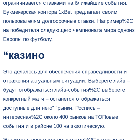
ограничивается ставками на ближайшие события.
Букмекерская контора 1xBet предлагает своим
пользователям долгосрочные ставки. Например%2C
на победителя следующего чемпионата мира одноиз
Европы по футболу.
“казино
Это делалось для обеспечения справедливости и
отражения актуальным ситуации. Выберете лайв –
будут отображаться лайв-события%2C выберете
конкретный матч – останется отображаться
доступные дли него” “рынки. Роспись –
интересная%2C около 400 рынков на ТОПовые
события и в районе 100 на экзотическую.
Это игры с простыми правилами%2C которые не