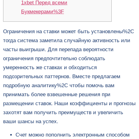
1xbet Перед всеми
Букмекерами%3F
Ограничения на ставки может быть установлены%2C
тогда система заметила случайную активность или
часты выигрыши. Для перепада вероятности
ограничения предпочтительно соблюдать
умеренность же ставках и обходиться
подозрительных паттернов. Вместе предлагаем
подробную аналитику%2C чтобы помочь вам
принимать более взвешенные решения при
размещении ставок. Наши коэффициенты и прогнозы
захотят вам получить преимуществ и увеличить
ваши шансы на успех.
Счет можно пополнить электронным способом