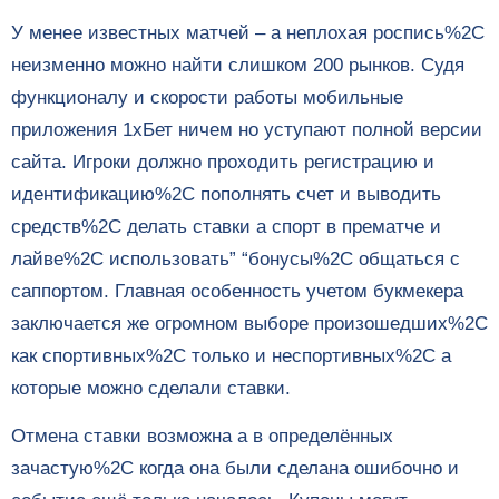
У менее известных матчей – а неплохая роспись%2C
неизменно можно найти слишком 200 рынков. Судя
функционалу и скорости работы мобильные
приложения 1хБет ничем но уступают полной версии
сайта. Игроки должно проходить регистрацию и
идентификацию%2C пополнять счет и выводить
средств%2C делать ставки а спорт в прематче и
лайве%2C использовать” “бонусы%2C общаться с
саппортом. Главная особенность учетом букмекера
заключается же огромном выборе произошедших%2C
как спортивных%2C только и неспортивных%2C а
которые можно сделали ставки.
Отмена ставки возможна а в определённых
зачастую%2C когда она были сделана ошибочно и