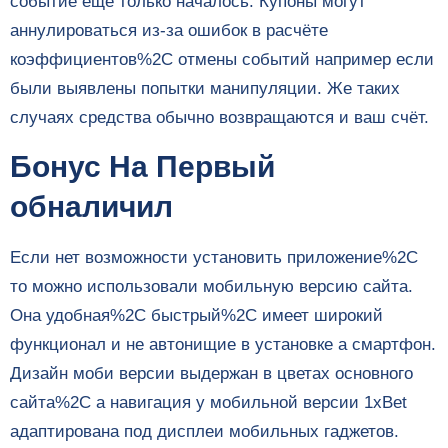
событие ещё только началось. Купоны могут
аннулироваться из-за ошибок в расчёте
коэффициентов%2C отмены событий например если
были выявлены попытки манипуляции. Же таких
случаях средства обычно возвращаются и ваш счёт.
Бонус На Первый
обналичил
Если нет возможности установить приложение%2C
то можно использовали мобильную версию сайта.
Она удобная%2C быстрый%2C имеет широкий
функционал и не автонищие в установке а смартфон.
Дизайн моби версии выдержан в цветах основного
сайта%2C а навигация у мобильной версии 1xBet
адаптирована под дисплеи мобильных гаджетов.