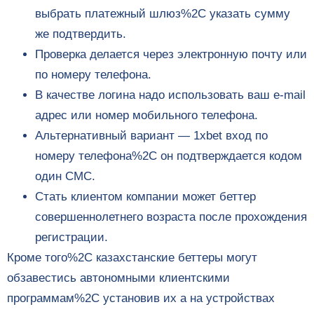
выбрать платежный шлюз%2C указать сумму
же подтвердить.
Проверка делается через электронную почту или
по номеру телефона.
В качестве логина надо использовать ваш e-mail
адрес или номер мобильного телефона.
Альтернативный вариант — 1xbet вход по
номеру телефона%2C он подтверждается кодом
один СМС.
Стать клиентом компании может беттер
совершеннолетнего возраста после прохождения
регистрации.
Кроме того%2C казахстанские беттеры могут
обзавестись автономными клиентскими
программам%2C установив их а на устройствах