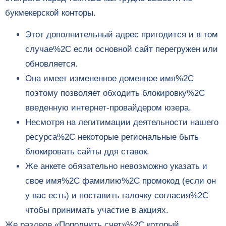
букмекерской конторы.
Этот дополнительный адрес пригодится и в том
случае%2C если основной сайт перегружен или
обновляется.
Она имеет измененное доменное имя%2C
поэтому позволяет обходить блокировку%2C
введенную интернет-провайдером юзера.
Несмотря на легитимации деятельности нашего
ресурса%2C некоторые региональные быть
блокировать сайты ддя ставок.
Же анкете обязательно невозможно указать и
свое имя%2C фамилию%2C промокод (если он
у вас есть) и поставить галочку согласия%2C
чтобы принимать участие в акциях.
Же разделе «Пополнить счет»%2C который