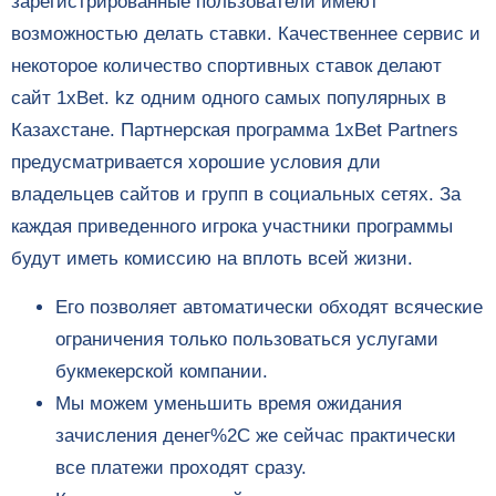
зарегистрированные пользователи имеют
возможностью делать ставки. Качественнее сервис и
некоторое количество спортивных ставок делают
сайт 1xBet. kz одним одного самых популярных в
Казахстане. Партнерская программа 1xBet Partners
предусматривается хорошие условия дли
владельцев сайтов и групп в социальных сетях. За
каждая приведенного игрока участники программы
будут иметь комиссию на вплоть всей жизни.
Его позволяет автоматически обходят всяческие
ограничения только пользоваться услугами
букмекерской компании.
Мы можем уменьшить время ожидания
зачисления денег%2C же сейчас практически
все платежи проходят сразу.