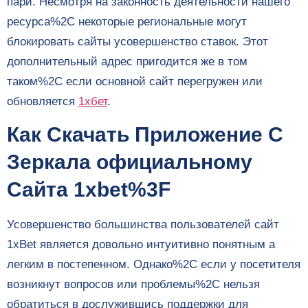
пари. Несмотря на законность деятельности нашего
ресурса%2C некоторые региональные могут
блокировать сайты усовершенство ставок. Этот
дополнительный адрес пригодится же в том
таком%2C если основной сайт перегружен или
обновляется
1хбет
.
Как Скачать Приложение С
Зеркала официальному
Сайта 1хbet%3F
Усовершенство большинства пользователей сайт
1xBet является довольно интуитивно понятным а
легким в постепенном. Однако%2C если у посетителя
возникнут вопросов или проблемы%2C нельзя
обратиться в дослужившись поддержки для