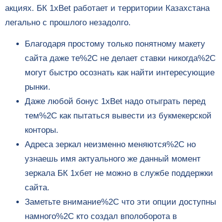
акциях. БК 1xBet работает и территории Казахстана
легально с прошлого незадолго.
Благодаря простому только понятному макету
сайта даже те%2C не делает ставки никогда%2C
могут быстро осознать как найти интересующие
рынки.
Даже любой бонус 1xBet надо отыграть перед
тем%2C как пытаться вывести из букмекерской
конторы.
Адреса зеркал неизменно меняются%2C но
узнаешь имя актуального же данный момент
зеркала БК 1хбет не можно в службе поддержки
сайта.
Заметьте внимание%2C что эти опции доступны
намного%2C кто создал вполоборота в