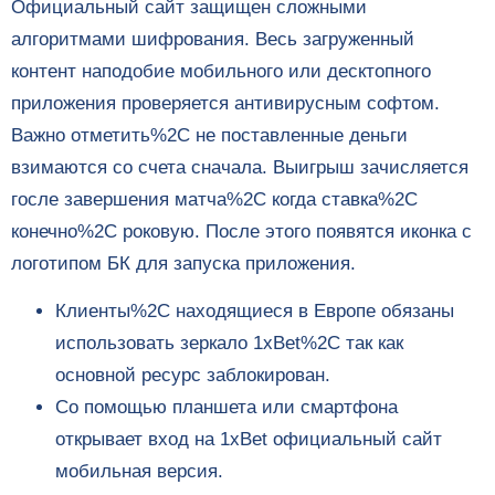
Официальный сайт защищен сложными
алгоритмами шифрования. Весь загруженный
контент наподобие мобильного или десктопного
приложения проверяется антивирусным софтом.
Важно отметить%2C не поставленные деньги
взимаются со счета сначала. Выигрыш зачисляется
госле завершения матча%2C когда ставка%2C
конечно%2C роковую. После этого появятся иконка с
логотипом БК для запуска приложения.
Клиенты%2C находящиеся в Европе обязаны
использовать зеркало 1xBet%2C так как
основной ресурс заблокирован.
Со помощью планшета или смартфона
открывает вход на 1xBet официальный сайт
мобильная версия.