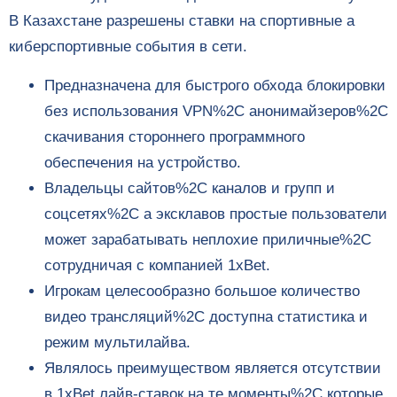
В Казахстане разрешены ставки на спортивные а
киберспортивные события в сети.
Предназначена для быстрого обхода блокировки
без использования VPN%2C анонимайзеров%2C
скачивания стороннего программного
обеспечения на устройство.
Владельцы сайтов%2C каналов и групп и
соцсетях%2C а эксклавов простые пользователи
может зарабатывать неплохие приличные%2C
сотрудничая с компанией 1xBet.
Игрокам целесообразно большое количество
видео трансляций%2C доступна статистика и
режим мультилайва.
Являлось преимуществом является отсутствии
в 1xBet лайв-ставок на те моменты%2C которые