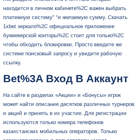
находится в личном кабинете%2C важен выбрать
платежную систему” “и желаемую сумму. Скачать
1xbet зеркало%2C официальное приложение
букмекерской конторы%2C стоит для только%2C
чтобы обходить блокировки. Просто введите же
системе поисковый запросу и увидите рабочую
ссылку.
Bet%3A Вход В Аккаунт
На сайте в разделах «Акции» и «Бонусы» игрок
может найти описание десятков различных турниров
и акций и принять в их участие. Для регистрации
используются только номера телефонов
казахстанских мобильных операторов. Только