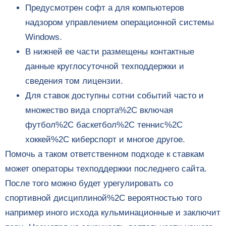
Предусмотрен софт а для компьютеров
надзором управлением операционной системы
Windows.
В нижней ее части размещены контактные
данные круглосуточной техподдержки и
сведения том лицензии.
Для ставок доступны сотни событий часто и
множество вида спорта%2C включая
футбол%2C баскетбол%2C теннис%2C
хоккей%2C киберспорт и многое другое.
Помочь а таком ответственном подходе к ставкам
может операторы техподдержки последнего сайта.
После того можно будет урегулировать со
спортивной дисциплиной%2C вероятностью того
например иного исхода кульминационные и заключит