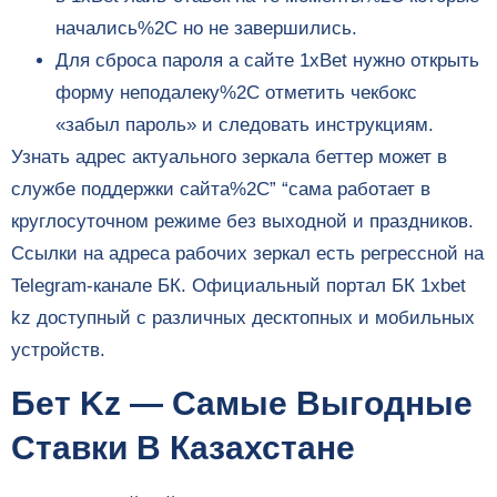
начались%2C но не завершились.
Для сброса пароля а сайте 1xBet нужно открыть
форму неподалеку%2C отметить чекбокс
«забыл пароль» и следовать инструкциям.
Узнать адрес актуального зеркала беттер может в
службе поддержки сайта%2C” “сама работает в
круглосуточном режиме без выходной и праздников.
Ссылки на адреса рабочих зеркал есть регрессной на
Telegram-канале БК. Официальный портал БК 1xbet
kz доступный с различных десктопных и мобильных
устройств.
Бет Kz — Самые Выгодные
Ставки В Казахстане