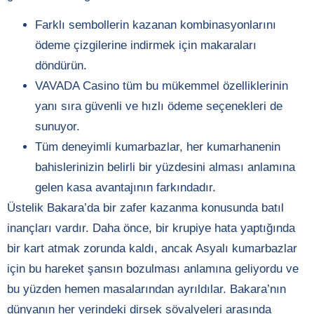
Farklı sembollerin kazanan kombinasyonlarını
ödeme çizgilerine indirmek için makaraları
döndürün.
VAVADA Casino tüm bu mükemmel özelliklerinin
yanı sıra güvenli ve hızlı ödeme seçenekleri de
sunuyor.
Tüm deneyimli kumarbazlar, her kumarhanenin
bahislerinizin belirli bir yüzdesini alması anlamına
gelen kasa avantajının farkındadır.
Üstelik Bakara’da bir zafer kazanma konusunda batıl
inançları vardır. Daha önce, bir krupiye hata yaptığında
bir kart atmak zorunda kaldı, ancak Asyalı kumarbazlar
için bu hareket şansın bozulması anlamına geliyordu ve
bu yüzden hemen masalarından ayrıldılar. Bakara’nın
dünyanın her yerindeki dirsek şövalyeleri arasında