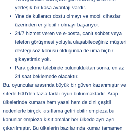
yerleşik bir kasa avantajı vardır.
Yine de kullanıcı dostu olmayı ve mobil cihazlar
üzerinden erişilebilir olmayı başarıyor.
24/7 hizmet veren ve e-posta, canlı sohbet veya
telefon görüşmesi yoluyla ulaşabileceğiniz müşteri
desteği söz konusu olduğunda de uma hiçbir
şikayetimiz yok.
Para çekme talebinde bulunulduktan sonra, en az
24 saat beklemede olacaktır.
Bu, oyuncular arasında büyük bir güven kazanmıştır ve
sitede 600’den fazla farklı oyun bulunmaktadır. Arap
ülkelerinde kumara hem yasal hem de dini çeşitli
nedenlerle birçok kısıtlama getirilebilir empieza bu
kanunlar empieza kısıtlamalar her ülkede ayrı ayrı
çıkarılmıştır. Bu ülkelerin bazılarında kumar tamamen