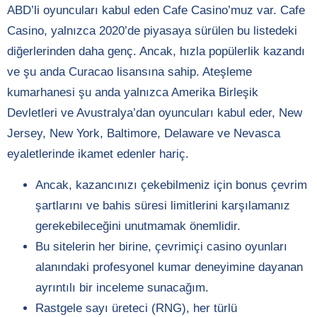
ABD’li oyuncuları kabul eden Cafe Casino’muz var. Cafe
Casino, yalnızca 2020’de piyasaya sürülen bu listedeki
diğerlerinden daha genç. Ancak, hızla popülerlik kazandı
ve şu anda Curacao lisansına sahip. Ateşleme
kumarhanesi şu anda yalnızca Amerika Birleşik
Devletleri ve Avustralya’dan oyuncuları kabul eder, New
Jersey, New York, Baltimore, Delaware ve Nevasca
eyaletlerinde ikamet edenler hariç.
Ancak, kazancınızı çekebilmeniz için bonus çevrim
şartlarını ve bahis süresi limitlerini karşılamanız
gerekebileceğini unutmamak önemlidir.
Bu sitelerin her birine, çevrimiçi casino oyunları
alanındaki profesyonel kumar deneyimine dayanan
ayrıntılı bir inceleme sunacağım.
Rastgele sayı üreteci (RNG), her türlü