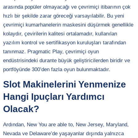
arasında popüler olmayacağı ve çevrimiçi itibarının çok
hızlı bir şekilde zarar göreceği varsayılabilir. Bu yeni
çevrimiçi kumarhanelerin maskesini düşürmek genellikle
kolaydır, çevirilerin kalitesi ortalamadır, kullanılan
yazılım kontrol ve sertifikasyon kuruluşları tarafından
tanınmaz. Pragmatic Play, çevrimiçi oyun
endüstrisindeki durante büyük geliştiricilerden biridir ve
portföyünde 300’den fazla oyun bulunmaktadır.
Slot Makinelerini Yenmenize
Hangi Ipuçları Yardımcı
Olacak?
Ardından, New You are able to, New Jersey, Maryland,
Nevada ve Delaware’de yaşayanlar dışında yalnızca