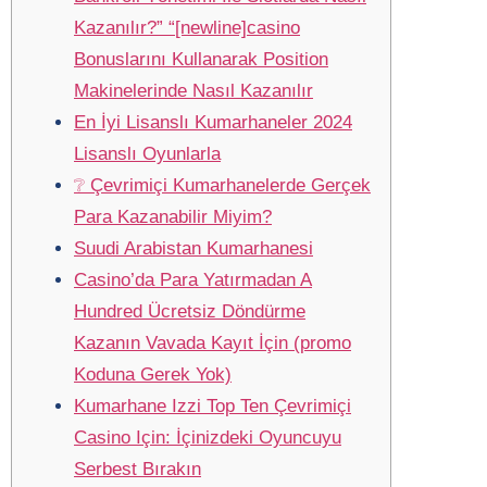
Kazanılır?” “[newline]casino
Bonuslarını Kullanarak Position
Makinelerinde Nasıl Kazanılır
En İyi Lisanslı Kumarhaneler 2024
Lisanslı Oyunlarla
❔ Çevrimiçi Kumarhanelerde Gerçek
Para Kazanabilir Miyim?
Suudi Arabistan Kumarhanesi
Casino’da Para Yatırmadan A
Hundred Ücretsiz Döndürme
Kazanın Vavada Kayıt İçin (promo
Koduna Gerek Yok)
Kumarhane Izzi Top Ten Çevrimiçi
Casino Için: İçinizdeki Oyuncuyu
Serbest Bırakın