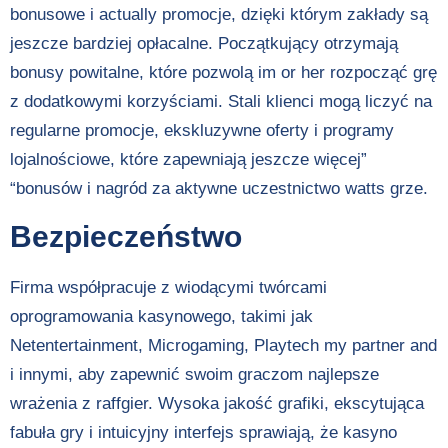
bonusowe i actually promocje, dzięki którym zakłady są
jeszcze bardziej opłacalne. Początkujący otrzymają
bonusy powitalne, które pozwolą im or her rozpocząć grę
z dodatkowymi korzyściami. Stali klienci mogą liczyć na
regularne promocje, ekskluzywne oferty i programy
lojalnościowe, które zapewniają jeszcze więcej”
“bonusów i nagród za aktywne uczestnictwo watts grze.
Bezpieczeństwo
Firma współpracuje z wiodącymi twórcami
oprogramowania kasynowego, takimi jak
Netentertainment, Microgaming, Playtech my partner and
i innymi, aby zapewnić swoim graczom najlepsze
wrażenia z raffgier. Wysoka jakość grafiki, ekscytująca
fabuła gry i intuicyjny interfejs sprawiają, że kasyno