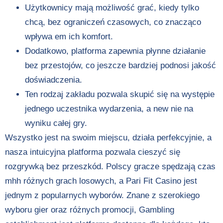
Użytkownicy mają możliwość grać, kiedy tylko
chcą, bez ograniczeń czasowych, co znacząco
wpływa em ich komfort.
Dodatkowo, platforma zapewnia płynne działanie
bez przestojów, co jeszcze bardziej podnosi jakość
doświadczenia.
Ten rodzaj zakładu pozwala skupić się na występie
jednego uczestnika wydarzenia, a new nie na
wyniku całej gry.
Wszystko jest na swoim miejscu, działa perfekcyjnie, a
nasza intuicyjna platforma pozwala cieszyć się
rozgrywką bez przeszkód. Polscy gracze spędzają czas
mhh różnych grach losowych, a Pari Fit Casino jest
jednym z popularnych wyborów. Znane z szerokiego
wyboru gier oraz różnych promocji, Gambling