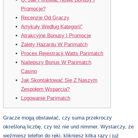
Promocje?
Recenzje Od Graczy
Artykuły Według Kategorii”
Atrakcyjne Bonusy I Promocje
Zalety Hazardu W Parimatch
Proces Rejestracji Watts Parimatch
Najlepszy Bonus W Parimatch
Casino
Jak Skontaktować Się Z Naszym
Zespołem Wsparcia?
Logowanie Parimatch
Gracze mogą obstawiać, czy suma przekroczy
określoną liczbę, czy też nie und nimmer. Wystarczy, że
weźmiesz telefon do ręki, klikniesz kilka razy i już