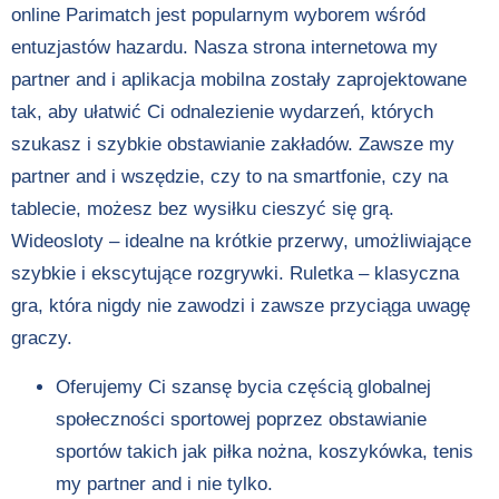
online Parimatch jest popularnym wyborem wśród
entuzjastów hazardu. Nasza strona internetowa my
partner and i aplikacja mobilna zostały zaprojektowane
tak, aby ułatwić Ci odnalezienie wydarzeń, których
szukasz i szybkie obstawianie zakładów. Zawsze my
partner and i wszędzie, czy to na smartfonie, czy na
tablecie, możesz bez wysiłku cieszyć się grą.
Wideosloty – idealne na krótkie przerwy, umożliwiające
szybkie i ekscytujące rozgrywki. Ruletka – klasyczna
gra, która nigdy nie zawodzi i zawsze przyciąga uwagę
graczy.
Oferujemy Ci szansę bycia częścią globalnej
społeczności sportowej poprzez obstawianie
sportów takich jak piłka nożna, koszykówka, tenis
my partner and i nie tylko.