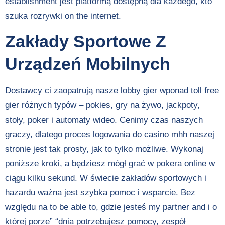
establishment jest platformą dostępną dla każdego, kto
szuka rozrywki on the internet.
Zakłady Sportowe Z
Urządzeń Mobilnych
Dostawcy ci zaopatrują nasze lobby gier wponad toll free
gier różnych typów – pokies, gry na żywo, jackpoty,
stoły, poker i automaty wideo. Cenimy czas naszych
graczy, dlatego proces logowania do casino mhh naszej
stronie jest tak prosty, jak to tylko możliwe. Wykonaj
poniższe kroki, a będziesz mógł grać w pokera online w
ciągu kilku sekund. W świecie zakładów sportowych i
hazardu ważna jest szybka pomoc i wsparcie. Bez
względu na to be able to, gdzie jesteś my partner and i o
której porze” “dnia potrzebujesz pomocy, zespół