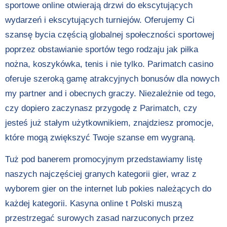
sportowe online otwierają drzwi do ekscytujących
wydarzeń i ekscytujących turniejów. Oferujemy Ci
szansę bycia częścią globalnej społeczności sportowej
poprzez obstawianie sportów tego rodzaju jak piłka
nożna, koszykówka, tenis i nie tylko. Parimatch casino
oferuje szeroką gamę atrakcyjnych bonusów dla nowych
my partner and i obecnych graczy. Niezależnie od tego,
czy dopiero zaczynasz przygodę z Parimatch, czy
jesteś już stałym użytkownikiem, znajdziesz promocje,
które mogą zwiększyć Twoje szanse em wygraną.
Tuż pod banerem promocyjnym przedstawiamy listę
naszych najczęściej granych kategorii gier, wraz z
wyborem gier on the internet lub pokies należących do
każdej kategorii. Kasyna online t Polski muszą
przestrzegać surowych zasad narzuconych przez