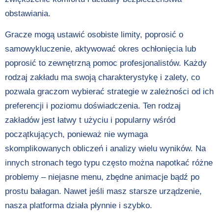
obstawiania.
Gracze mogą ustawić osobiste limity, poprosić o
samowykluczenie, aktywować okres ochłonięcia lub
poprosić to zewnętrzną pomoc profesjonalistów. Każdy
rodzaj zakładu ma swoją charakterystykę i zalety, co
pozwala graczom wybierać strategie w zależności od ich
preferencji i poziomu doświadczenia. Ten rodzaj
zakładów jest łatwy t użyciu i popularny wśród
początkujących, ponieważ nie wymaga
skomplikowanych obliczeń i analizy wielu wyników. Na
innych stronach tego typu często można napotkać różne
problemy – niejasne menu, zbędne animacje bądź po
prostu bałagan. Nawet jeśli masz starsze urządzenie,
nasza platforma działa płynnie i szybko.