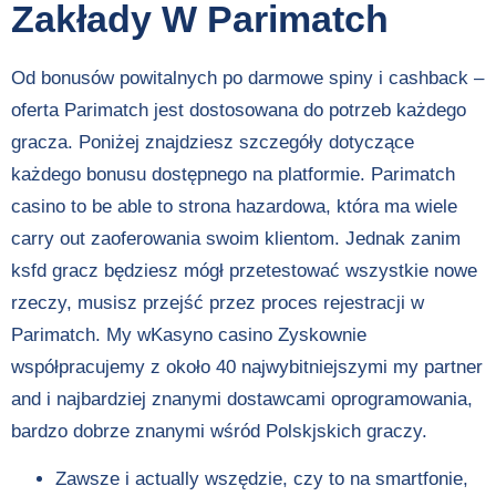
Zakłady W Parimatch
Od bonusów powitalnych po darmowe spiny i cashback –
oferta Parimatch jest dostosowana do potrzeb każdego
gracza. Poniżej znajdziesz szczegóły dotyczące
każdego bonusu dostępnego na platformie. Parimatch
casino to be able to strona hazardowa, która ma wiele
carry out zaoferowania swoim klientom. Jednak zanim
ksfd gracz będziesz mógł przetestować wszystkie nowe
rzeczy, musisz przejść przez proces rejestracji w
Parimatch. My wKasyno casino Zyskownie
współpracujemy z około 40 najwybitniejszymi my partner
and i najbardziej znanymi dostawcami oprogramowania,
bardzo dobrze znanymi wśród Polskjskich graczy.
Zawsze i actually wszędzie, czy to na smartfonie,