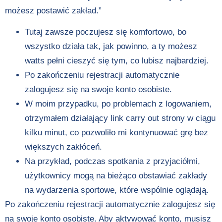
możesz postawić zakład.”
Tutaj zawsze poczujesz się komfortowo, bo
wszystko działa tak, jak powinno, a ty możesz
watts pełni cieszyć się tym, co lubisz najbardziej.
Po zakończeniu rejestracji automatycznie
zalogujesz się na swoje konto osobiste.
W moim przypadku, po problemach z logowaniem,
otrzymałem działający link carry out strony w ciągu
kilku minut, co pozwoliło mi kontynuować grę bez
większych zakłóceń.
Na przykład, podczas spotkania z przyjaciółmi,
użytkownicy mogą na bieżąco obstawiać zakłady
na wydarzenia sportowe, które wspólnie oglądają.
Po zakończeniu rejestracji automatycznie zalogujesz się
na swoje konto osobiste. Aby aktywować konto, musisz