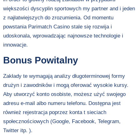
większości dyscyplin sportowych my partner and i jeden
z najłatwiejszych do zrozumienia. Od momentu
powstania Parimatch Casino stale się rozwija i
udoskonala, wprowadzając najnowsze technologie i
innowacje.
Bonus Powitalny
Zakłady te wymagają analizy długoterminowej formy
drużyn i zawodników i mogą oferować wysokie kursy.
Aby utworzyć konto osobiste, możesz użyć swojego
adresu e-mail albo numeru telefonu. Dostępna jest
również rejestracja poprzez konta t sieciach
społecznościowych (Google, Facebook, Telegram,
Twitter itp. ).