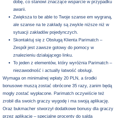
dobę, co stanowi znaczące wsparcie w przypadku
awarii.
Zwiększa to be able to Twoje szanse em wygraną,
ale szanse na te zakłady są zwykle niższe niż w
sytuacji zakładów pojedynczych.
Skontaktuj się z Obsługą Klienta Parimatch –
Zespół jest zawsze gotowy do pomocy w
znalezieniu działającego linku.
To jeden z elementów, który wyróżnia Parimatch –
niezawodność i actually łatwość obsługi.
Wymaga on minimalnej wpłaty 20 PLN, a środki
bonusowe muszą zostać obrócone 35 razy, zanim będą
mogły zostać wypłacone. Parimatch oczywiście też
zrobił dla swoich graczy wygodę i ma swoją aplikację.
Oraz bukmacher stworzył dodatkowe bonusy dla graczy
przez aplikację – specjalne procenty do salda