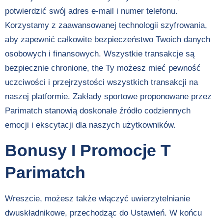
potwierdzić swój adres e-mail i numer telefonu.
Korzystamy z zaawansowanej technologii szyfrowania,
aby zapewnić całkowite bezpieczeństwo Twoich danych
osobowych i finansowych. Wszystkie transakcje są
bezpiecznie chronione, the Ty możesz mieć pewność
uczciwości i przejrzystości wszystkich transakcji na
naszej platformie. Zakłady sportowe proponowane przez
Parimatch stanowią doskonałe źródło codziennych
emocji i ekscytacji dla naszych użytkowników.
Bonusy I Promocje T
Parimatch
Wreszcie, możesz także włączyć uwierzytelnianie
dwuskładnikowe, przechodząc do Ustawień. W końcu