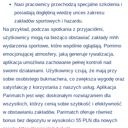
Nasi pracownicy przechodzą specjalne szkolenia i
posiadają dogłębną wiedzę unces zakresu
zakładów sportowych i hazardu.
Na przykład, podczas spotkania z przyjaciółmi,
użytkownicy mogą na bieżąco obstawiać zakłady mhh
wydarzenia sportowe, które wspólnie oglądają. Pomimo
emocjonującej atmosfery, jaką generuje rywalizacja,
aplikacja umożliwia zachowanie pełnej kontroli nad
swoimi działaniami. Użytkownicy czują, że mają przy
sobie osobistego bukmachera, co zwiększa wygodę oraz
satysfakcję z korzystania z naszych usług. Aplikacja
Parimatch jest więc doskonałym rozwiązaniem dla
wszystkich, którzy cenią sobie szybkość i efektywność
w obstawianiu zakładów. Parimatch oferuje również
bonus bez depozytu w wysokości 55 PLN dla nowych