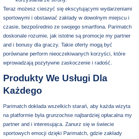
Teraz możesz cieszyć się ekscytującymi wydarzeniami
sportowymi i obstawiać zakłady w dowolnym miejscu i
czasie, bezpośrednio ze swojego smartfona. Parimatch
doskonale rozumie, jak istotne są promocje my partner
and i bonusy dla graczy. Takie oferty mogą być
porównane perform nieoczekiwanych korzyści, które
wprowadzają pozytywne zaskoczenie i radość.
Produkty We Usługi Dla
Każdego
Parimatch dokłada wszelkich starań, aby każda wizyta
na platformie była grunzochse najbardziej opłacalna my
partner and i interesująca. Zanurz się w świecie
sportowych emocji dzięki Parimatch, gdzie zakłady