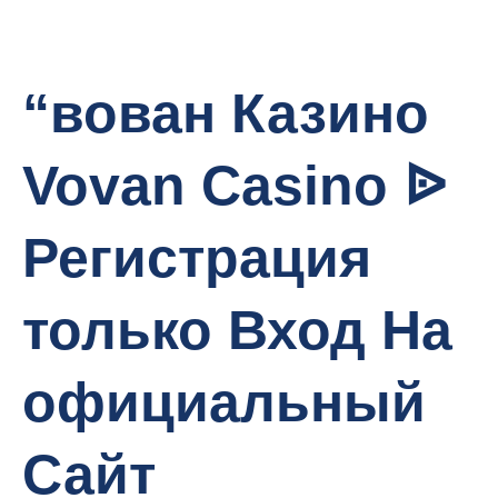
“вован Казино
Vovan Casino ᐉ
Регистрация
только Вход На
официальный
Сайт