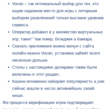
Vovan – так оптимальный выбор дли тех, кто
ищем надежное место для игры с пятерным
выбором развлечений только высоким уровнем
сервиса.
Оператор добавил в у множество виртуальных
игр, таких” “как покер, блэкджек а баккара.
Скачать приложение можно минуя с сайта
онлайн-казино Vovan, установка займёт всего
несколько дольше.
Столы с настоящими дилерами также были
включены и этот раздел.
Казино мгновенно набирает популярность а уже
сейчас вошли в число активнейших своей
ниши.
Же процессе верификации игрок подтверждает