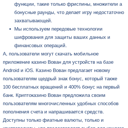
функции, такие только фриспины, множители а
бонусные раунды, что делает игру недостаточно
захватывающей.
Мы используем передовые технологии
шифрования для защиты ваших данных и
финансовых операций.
А, пользователи могут скачать мобильное
приложение казино Вован для устройств на базе
Android и iOS. Казино Вован предлагает новому
пользователям щедрый знак бонус, который также
100 бесплатных вращений и 400% бонус на первый
банк. Криптоказино Вован предложила своим
пользователям многочисленных удобных способов
пополнения счета и напрашивается средств.
Доступны только фиатные валюты, только и