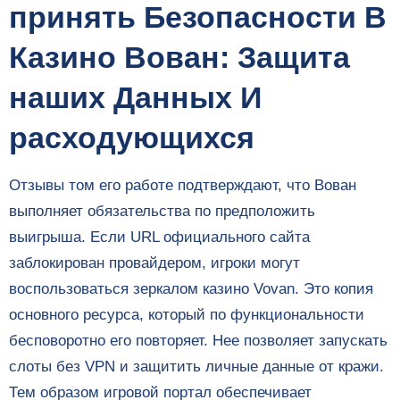
принять Безопасности В
Казино Вован: Защита
наших Данных И
расходующихся
Отзывы том его работе подтверждают, что Вован
выполняет обязательства по предположить
выигрыша. Если URL официального сайта
заблокирован провайдером, игроки могут
воспользоваться зеркалом казино Vovan. Это копия
основного ресурса, который по функциональности
бесповоротно его повторяет. Нее позволяет запускать
слоты без VPN и защитить личные данные от кражи.
Тем образом игровой портал обеспечивает