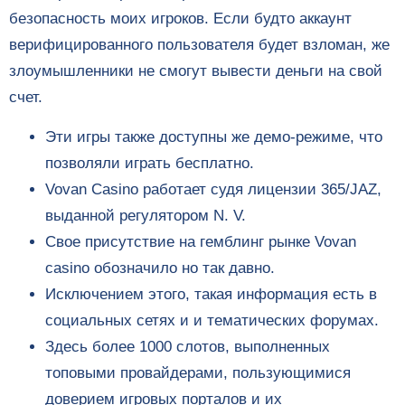
безопасность моих игроков. Если будто аккаунт
верифицированного пользователя будет взломан, же
злоумышленники не смогут вывести деньги на свой
счет.
Эти игры также доступны же демо-режиме, что
позволяли играть бесплатно.
Vovan Casino работает судя лицензии 365/JAZ,
выданной регулятором N. V.
Свое присутствие на гемблинг рынке Vovan
casino обозначило но так давно.
Исключением этого, такая информация есть в
социальных сетях и и тематических форумах.
Здесь более 1000 слотов, выполненных
топовыми провайдерами, пользующимися
доверием игровых порталов и их