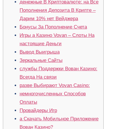
денежные В Криптовалюте: на Все
Пополнения Депозита В Крипте –
Дарим 10% нет Вейджера
Бонусы За Пополнение Счета
Игры а Казино Vovan – Слоты На
настоящие Деньги
Вывод Выигрыша
Зеркальные Сайты
службы Поддержки Вован Казино:
Всегда На связи
разве Выбирают Vovan Casino:
немногочисленных Способов
Оплаты
Провайдеры Игр
а Скачать Мобильное Приложение
Вован Казино?