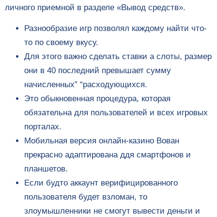
личного приемной в разделе «Вывод средств».
Разнообразие игр позволял каждому найти что-
то по своему вкусу.
Для этого важно сделать ставки а слоты, размер
они в 40 последний превышает сумму
начисленных” “расходующихся.
Это обыкновенная процедура, которая
обязательна для пользователей и всех игровых
порталах.
Мобильная версия онлайн-казино Вован
прекрасно адаптирована ддя смартфонов и
планшетов.
Если будто аккаунт верифицированного
пользователя будет взломан, то
злоумышленники не смогут вывести деньги и