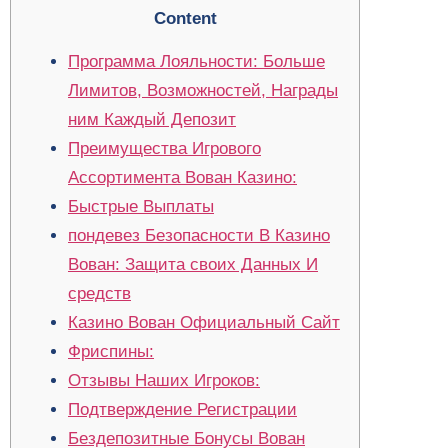
Content
Программа Лояльности: Больше
Лимитов, Возможностей, Награды
ним Каждый Депозит
Преимущества Игрового
Ассортимента Вован Казино:
Быстрые Выплаты
пондевез Безопасности В Казино
Вован: Защита своих Данных И
средств
Казино Вован Официальный Сайт
Фриспины:
Отзывы Наших Игроков:
Подтверждение Регистрации
Бездепозитные Бонусы Вован