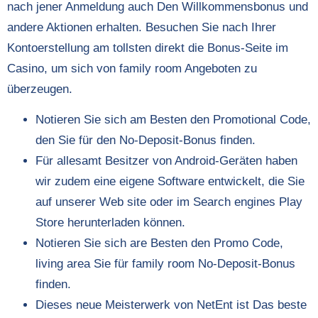
nach jener Anmeldung auch Den Willkommensbonus und
andere Aktionen erhalten. Besuchen Sie nach Ihrer
Kontoerstellung am tollsten direkt die Bonus-Seite im
Casino, um sich von family room Angeboten zu
überzeugen.
Notieren Sie sich am Besten den Promotional Code,
den Sie für den No-Deposit-Bonus finden.
Für allesamt Besitzer von Android-Geräten haben
wir zudem eine eigene Software entwickelt, die Sie
auf unserer Web site oder im Search engines Play
Store herunterladen können.
Notieren Sie sich are Besten den Promo Code,
living area Sie für family room No-Deposit-Bonus
finden.
Dieses neue Meisterwerk von NetEnt ist Das beste