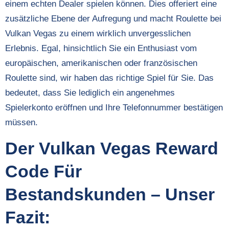
einem echten Dealer spielen können. Dies offeriert eine
zusätzliche Ebene der Aufregung und macht Roulette bei
Vulkan Vegas zu einem wirklich unvergesslichen
Erlebnis. Egal, hinsichtlich Sie ein Enthusiast vom
europäischen, amerikanischen oder französischen
Roulette sind, wir haben das richtige Spiel für Sie. Das
bedeutet, dass Sie lediglich ein angenehmes
Spielerkonto eröffnen und Ihre Telefonnummer bestätigen
müssen.
Der Vulkan Vegas Reward
Code Für
Bestandskunden – Unser
Fazit: