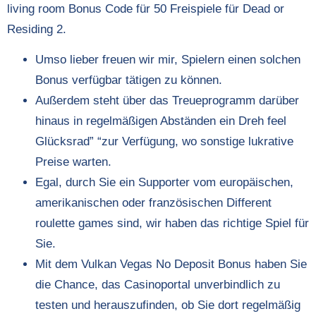
living room Bonus Code für 50 Freispiele für Dead or
Residing 2.
Umso lieber freuen wir mir, Spielern einen solchen
Bonus verfügbar tätigen zu können.
Außerdem steht über das Treueprogramm darüber
hinaus in regelmäßigen Abständen ein Dreh feel
Glücksrad” “zur Verfügung, wo sonstige lukrative
Preise warten.
Egal, durch Sie ein Supporter vom europäischen,
amerikanischen oder französischen Different
roulette games sind, wir haben das richtige Spiel für
Sie.
Mit dem Vulkan Vegas No Deposit Bonus haben Sie
die Chance, das Casinoportal unverbindlich zu
testen und herauszufinden, ob Sie dort regelmäßig