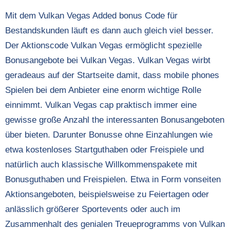
Mit dem Vulkan Vegas Added bonus Code für
Bestandskunden läuft es dann auch gleich viel besser.
Der Aktionscode Vulkan Vegas ermöglicht spezielle
Bonusangebote bei Vulkan Vegas. Vulkan Vegas wirbt
geradeaus auf der Startseite damit, dass mobile phones
Spielen bei dem Anbieter eine enorm wichtige Rolle
einnimmt. Vulkan Vegas cap praktisch immer eine
gewisse große Anzahl the interessanten Bonusangeboten
über bieten. Darunter Bonusse ohne Einzahlungen wie
etwa kostenloses Startguthaben oder Freispiele und
natürlich auch klassische Willkommenspakete mit
Bonusguthaben und Freispielen. Etwa in Form vonseiten
Aktionsangeboten, beispielsweise zu Feiertagen oder
anlässlich größerer Sportevents oder auch im
Zusammenhalt des genialen Treueprogramms von Vulkan