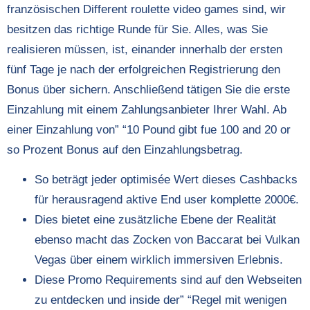
französischen Different roulette video games sind, wir
besitzen das richtige Runde für Sie. Alles, was Sie
realisieren müssen, ist, einander innerhalb der ersten
fünf Tage je nach der erfolgreichen Registrierung den
Bonus über sichern. Anschließend tätigen Sie die erste
Einzahlung mit einem Zahlungsanbieter Ihrer Wahl. Ab
einer Einzahlung von” “10 Pound gibt fue 100 and 20 or
so Prozent Bonus auf den Einzahlungsbetrag.
So beträgt jeder optimisée Wert dieses Cashbacks
für herausragend aktive End user komplette 2000€.
Dies bietet eine zusätzliche Ebene der Realität
ebenso macht das Zocken von Baccarat bei Vulkan
Vegas über einem wirklich immersiven Erlebnis.
Diese Promo Requirements sind auf den Webseiten
zu entdecken und inside der” “Regel mit wenigen