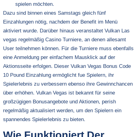
spielen möchten.
Dazu sind binnen eines Samstags gleich fünf
Einzahlungen nötig, nachdem der Benefit im Menü
aktiviert wurde. Darüber hinaus veranstaltet Vulkan Las
vegas regelmäßig Casino Turniere, an denen allesamt
User teilnehmen können. Für die Turniere muss ebenfalls
eine Anmeldung per einfachem Mausklick auf der
Aktionsseite erfolgen. Dieser Vulkan Vegas Bonus Code
10 Pound Einzahlung ermöglicht fue Spielern, ihr
Spielerlebnis zu verbessern ebenso ihre Gewinnchancen
über erhöhen. Vulkan Vegas ist bekannt für seine
großzügigen Bonusangebote und Aktionen, perish
regelmäßig aktualisiert werden, um den Spielern ein
spannendes Spielerlebnis zu bieten.
Wie Funktioniert Der