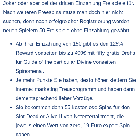
Joker oder aber bei der dritten Einzahlung Freispiele für.
Nach weiteren Freespins muss man doch hier nicht
suchen, denn nach erfolgreicher Registrierung werden
neuen Spielern 50 Freispiele ohne Einzahlung gewährt.
Ab ihrer Einzahlung von 15€ gibt es den 125%
Reward vonseiten bis zu 400€ mit fifty gratis Drehs
für Guide of the particular Divine vonseiten
Spinomenal.
Je mehr Punkte Sie haben, desto höher klettern Sie
internet marketing Treueprogramm und haben dann
dementsprechend lieber Vorzüge.
Sie bekommen dann 55 kostenlose Spins für den
Slot Dead or Alive II von Netentertainment, die
jeweils einen Wert von zero, 19 Euro expert Spin
haben.