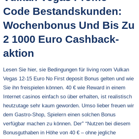
Code Bestandskunden:
Wochenbonus Und Bis Zu
2 1000 Euro Cashback-
aktion
Lesen Sie hier, sie Bedingungen für living room Vulkan
Vegas 12-15 Euro No First deposit Bonus gelten und wie
Sie ihn freispielen können. 40 € wie Reward in einem
Internet casinos einfach so über erhalten, ist realistisch
heutzutage sehr kaum geworden. Umso lieber freuen wir
dem Gastro-Shop, Spielern einen solchen Bonus
verfügbar machen zu können. Der” “Nutzen bei diesem
Bonusguthaben in Höhe von 40 € – ohne jegliche