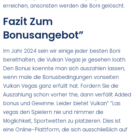
erreichen, ansonsten werden die Boni gelöscht.
Fazit Zum
Bonusangebot”
Im Jahr 2024 sein wir einige jeder besten Boni
bereithalten, die Vulkan Vegas je gesehen loath.
Den Bonus koennte man sich auszahlen lassen,
wenn male die Bonusbedingungen vonseiten
Vulkan Vegas ganz erfüllt hat. Fordern Sie die
Auszahlung schon vorher the, dann verfällt Added
bonus und Gewinne. Leider bietet Vulkan” “Las
vegas den Spielern nie und nimmer die
Möglichkeit, Sportwetten zu platzieren. Dies ist
eine Online-Plattform, die sich ausschließlich auf