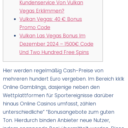
Kundenservice Von Vulkan
Vegas Erklimmen?
Vulkan Vegas: 40 € Bonus
Promo Code
Vulkan Las Vegas Bonus Im
Dezember 2024 – 1500€ Code
Und Two Hundred Free Spins
Hier werden regelmäßig Cash-Preise von
mehreren hundert Euro vergeben. Im Bereich kklk
Online Gamblings, dasjenige neben den
Wettplattformen für Sportereignisse darüber
hinaus Online Casinos umfasst, zählen
unterschiedliche” “Bonusangebote zum guten
Ton. Hierdurch binden Anbieter neue Nutzer,