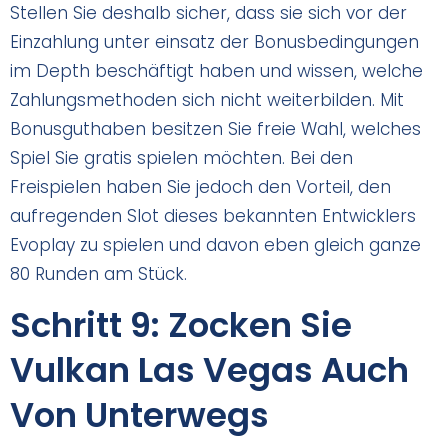
Stellen Sie deshalb sicher, dass sie sich vor der
Einzahlung unter einsatz der Bonusbedingungen
im Depth beschäftigt haben und wissen, welche
Zahlungsmethoden sich nicht weiterbilden. Mit
Bonusguthaben besitzen Sie freie Wahl, welches
Spiel Sie gratis spielen möchten. Bei den
Freispielen haben Sie jedoch den Vorteil, den
aufregenden Slot dieses bekannten Entwicklers
Evoplay zu spielen und davon eben gleich ganze
80 Runden am Stück.
Schritt 9: Zocken Sie
Vulkan Las Vegas Auch
Von Unterwegs