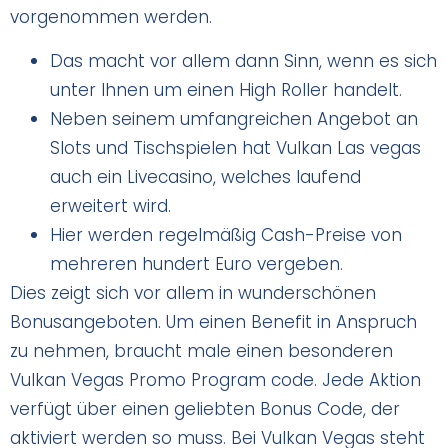
vorgenommen werden.
Das macht vor allem dann Sinn, wenn es sich
unter Ihnen um einen High Roller handelt.
Neben seinem umfangreichen Angebot an
Slots und Tischspielen hat Vulkan Las vegas
auch ein Livecasino, welches laufend
erweitert wird.
Hier werden regelmäßig Cash-Preise von
mehreren hundert Euro vergeben.
Dies zeigt sich vor allem in wunderschönen
Bonusangeboten. Um einen Benefit in Anspruch
zu nehmen, braucht male einen besonderen
Vulkan Vegas Promo Program code. Jede Aktion
verfügt über einen geliebten Bonus Code, der
aktiviert werden so muss. Bei Vulkan Vegas steht