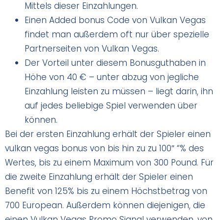
Mittels dieser Einzahlungen.
Einen Added bonus Code von Vulkan Vegas
findet man außerdem oft nur über spezielle
Partnerseiten von Vulkan Vegas.
Der Vorteil unter diesem Bonusguthaben in
Höhe von 40 € – unter abzug von jegliche
Einzahlung leisten zu müssen – liegt darin, ihn
auf jedes beliebige Spiel verwenden über
können.
Bei der ersten Einzahlung erhält der Spieler einen
vulkan vegas bonus von bis hin zu zu 100″ “% des
Wertes, bis zu einem Maximum von 300 Pound. Für
die zweite Einzahlung erhält der Spieler einen
Benefit von 125% bis zu einem Höchstbetrag von
700 European. Außerdem können diejenigen, die
einen Vulkan Vegas Promo Signal verwenden, von