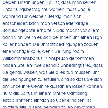
beiden Einzahlungen. Toll ist, dass man seinen
Einzahlungsbetrag frei wählen muss und je
während für welchen Betrag man sich
entscheidet, kann man verschiedenartige
Bonusangebote erhalten. Das macht vor allem
dann Sinn, wenn es sich bei Ihnen um einen High
Roller handelt. Die Umsatzbedingungen zocken
eine wichtige Rolle, wenn Sie living room
Willkommensbonus in Anspruch genommen
haben. Stellen” “Sie deshalb unbedingt treu, dass
Sie genau wissen, was Sie alles tun müssen, um
die Bedingungen zu erfüllen, and so dass Sie sich
am Ende Ihre Gewinne auszahlen lassen können.
40 € als Bonus in einem Online Gambling
establishment einfach so über erhalten, ist
mittlerweile in sehr wenigen fällen geworden.