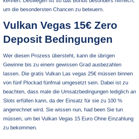
kennen. Deswegen ist so das Bonus besonders hilfreich,
um die besondersten Chancen zu beteuern.
Vulkan Vegas 15€ Zero
Deposit Bedingungen
Wer diesen Prozess übersteht, kann die übrigen
Gewinne bis zu einem gewissen Grad ausbezahlen
lassen. Die gratis Vulkan Las vegas 25€ müssen binnen
von fünf Plockad fünfmal umgesetzt sein. Dabei ist zu
beachten, dass male die Umsatzbedingungen lediglich an
Slots erfüllen kann, da der Einsatz für sie zu 100 %
angerechnet wird. Sie wissen nun, had been Sie tun
müssen, um bei Vulkan Vegas 15 Euro Ohne Einzahlung
zu bekommen.