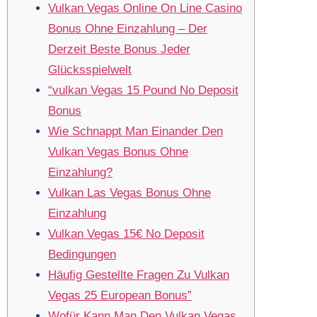
Vulkan Vegas Online On Line Casino
Bonus Ohne Einzahlung – Der
Derzeit Beste Bonus Jeder
Glücksspielwelt
“vulkan Vegas 15 Pound No Deposit
Bonus
Wie Schnappt Man Einander Den
Vulkan Vegas Bonus Ohne
Einzahlung?
Vulkan Las Vegas Bonus Ohne
Einzahlung
Vulkan Vegas 15€ No Deposit
Bedingungen
Häufig Gestellte Fragen Zu Vulkan
Vegas 25 European Bonus”
Wofür Kann Man Den Vulkan Vegas