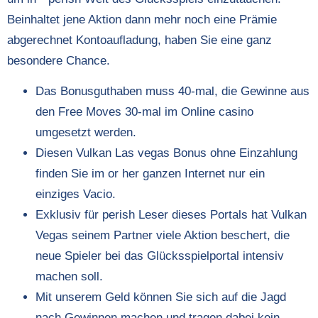
Beinhaltet jene Aktion dann mehr noch eine Prämie
abgerechnet Kontoaufladung, haben Sie eine ganz
besondere Chance.
Das Bonusguthaben muss 40-mal, die Gewinne aus
den Free Moves 30-mal im Online casino
umgesetzt werden.
Diesen Vulkan Las vegas Bonus ohne Einzahlung
finden Sie im or her ganzen Internet nur ein
einziges Vacio.
Exklusiv für perish Leser dieses Portals hat Vulkan
Vegas seinem Partner viele Aktion beschert, die
neue Spieler bei das Glücksspielportal intensiv
machen soll.
Mit unserem Geld können Sie sich auf die Jagd
nach Gewinnen machen und tragen dabei kein