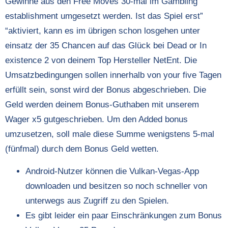
Gewinne aus den Free Moves 30-mal im Gambling
establishment umgesetzt werden. Ist das Spiel erst”
“aktiviert, kann es im übrigen schon losgehen unter
einsatz der 35 Chancen auf das Glück bei Dead or In
existence 2 von deinem Top Hersteller NetEnt. Die
Umsatzbedingungen sollen innerhalb von your five Tagen
erfüllt sein, sonst wird der Bonus abgeschrieben. Die
Geld werden deinem Bonus-Guthaben mit unserem
Wager x5 gutgeschrieben. Um den Added bonus
umzusetzen, soll male diese Summe wenigstens 5-mal
(fünfmal) durch dem Bonus Geld wetten.
Android-Nutzer können die Vulkan-Vegas-App
downloaden und besitzen so noch schneller von
unterwegs aus Zugriff zu den Spielen.
Es gibt leider ein paar Einschränkungen zum Bonus