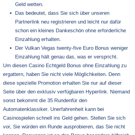
Geld wetten.
Das bedeutet, dass Sie sich über unseren
Partnerlink neu registrieren und leicht nur dafür
schon ein kleines Dankeschön ohne erforderliche
Einzahlung erhalten.
Der Vulkan Vegas twenty-five Euro Bonus weniger
Einzahlung hält genau das, was er verspricht.
Um diesen Casino Echtgeld Bonus ohne Einzahlung zu
ergattern, haben Sie nicht viele Möglichkeiten. Denn
diese spezielle Promotion erhalten Sie nur auf dieser
Seite über den exklusiv verfügbaren Hyperlink. Niemand
sonst bekommt die 35 Rundenfür den
Automatenklassiker. Unerfahrenheit kann bei
Casinospielen schnell ins Geld gehen. Stellen Sie sich
vor, Sie würden ein Runde ausprobieren, das Sie nicht