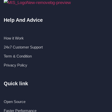
Help And Advice
How it Work
24x7 Customer Support
Term & Condition
Privacy Policy
Quick link
Open Source
Faster Performance