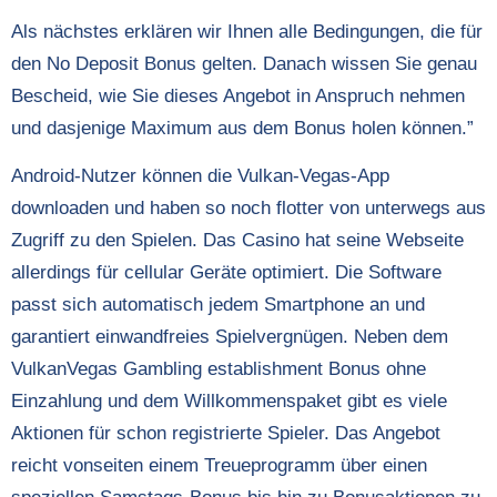
Als nächstes erklären wir Ihnen alle Bedingungen, die für
den No Deposit Bonus gelten. Danach wissen Sie genau
Bescheid, wie Sie dieses Angebot in Anspruch nehmen
und dasjenige Maximum aus dem Bonus holen können.”
Android-Nutzer können die Vulkan-Vegas-App
downloaden und haben so noch flotter von unterwegs aus
Zugriff zu den Spielen. Das Casino hat seine Webseite
allerdings für cellular Geräte optimiert. Die Software
passt sich automatisch jedem Smartphone an und
garantiert einwandfreies Spielvergnügen. Neben dem
VulkanVegas Gambling establishment Bonus ohne
Einzahlung und dem Willkommenspaket gibt es viele
Aktionen für schon registrierte Spieler. Das Angebot
reicht vonseiten einem Treueprogramm über einen