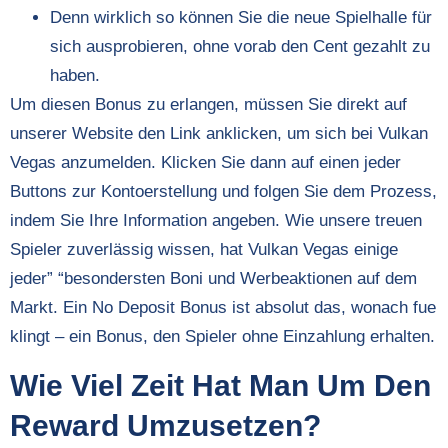
Denn wirklich so können Sie die neue Spielhalle für
sich ausprobieren, ohne vorab den Cent gezahlt zu
haben.
Um diesen Bonus zu erlangen, müssen Sie direkt auf
unserer Website den Link anklicken, um sich bei Vulkan
Vegas anzumelden. Klicken Sie dann auf einen jeder
Buttons zur Kontoerstellung und folgen Sie dem Prozess,
indem Sie Ihre Information angeben. Wie unsere treuen
Spieler zuverlässig wissen, hat Vulkan Vegas einige
jeder” “besondersten Boni und Werbeaktionen auf dem
Markt. Ein No Deposit Bonus ist absolut das, wonach fue
klingt – ein Bonus, den Spieler ohne Einzahlung erhalten.
Wie Viel Zeit Hat Man Um Den
Reward Umzusetzen?