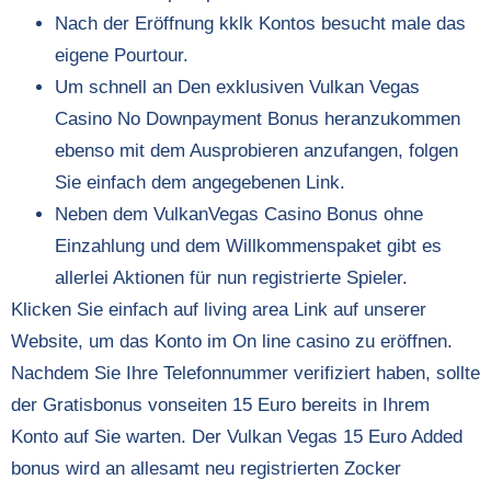
Nach der Eröffnung kklk Kontos besucht male das
eigene Pourtour.
Um schnell an Den exklusiven Vulkan Vegas
Casino No Downpayment Bonus heranzukommen
ebenso mit dem Ausprobieren anzufangen, folgen
Sie einfach dem angegebenen Link.
Neben dem VulkanVegas Casino Bonus ohne
Einzahlung und dem Willkommenspaket gibt es
allerlei Aktionen für nun registrierte Spieler.
Klicken Sie einfach auf living area Link auf unserer
Website, um das Konto im On line casino zu eröffnen.
Nachdem Sie Ihre Telefonnummer verifiziert haben, sollte
der Gratisbonus vonseiten 15 Euro bereits in Ihrem
Konto auf Sie warten. Der Vulkan Vegas 15 Euro Added
bonus wird an allesamt neu registrierten Zocker