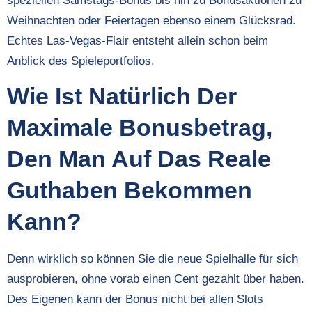
speziellen Samstags-Bonus bis hin zu Bonusaktionen zu
Weihnachten oder Feiertagen ebenso einem Glücksrad.
Echtes Las-Vegas-Flair entsteht allein schon beim
Anblick des Spieleportfolios.
Wie Ist Natürlich Der
Maximale Bonusbetrag,
Den Man Auf Das Reale
Guthaben Bekommen
Kann?
Denn wirklich so können Sie die neue Spielhalle für sich
ausprobieren, ohne vorab einen Cent gezahlt über haben.
Des Eigenen kann der Bonus nicht bei allen Slots