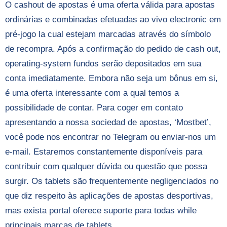
O cashout de apostas é uma oferta válida para apostas
ordinárias e combinadas efetuadas ao vivo electronic em
pré-jogo la cual estejam marcadas através do símbolo
de recompra. Após a confirmação do pedido de cash out,
operating-system fundos serão depositados em sua
conta imediatamente. Embora não seja um bônus em si,
é uma oferta interessante com a qual temos a
possibilidade de contar. Para coger em contato
apresentando a nossa sociedad de apostas, ‘Mostbet’,
você pode nos encontrar no Telegram ou enviar-nos um
e-mail. Estaremos constantemente disponíveis para
contribuir com qualquer dúvida ou questão que possa
surgir. Os tablets são frequentemente negligenciados no
que diz respeito às aplicações de apostas desportivas,
mas exista portal oferece suporte para todas while
principais marcas de tablets.