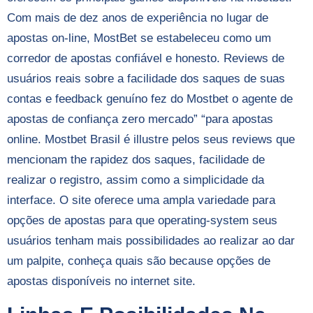
Com mais de dez anos de experiência no lugar de
apostas on-line, MostBet se estabeleceu como um
corredor de apostas confiável e honesto. Reviews de
usuários reais sobre a facilidade dos saques de suas
contas e feedback genuíno fez do Mostbet o agente de
apostas de confiança zero mercado” “para apostas
online. Mostbet Brasil é illustre pelos seus reviews que
mencionam the rapidez dos saques, facilidade de
realizar o registro, assim como a simplicidade da
interface. O site oferece uma ampla variedade para
opções de apostas para que operating-system seus
usuários tenham mais possibilidades ao realizar ao dar
um palpite, conheça quais são because opções de
apostas disponíveis no internet site.