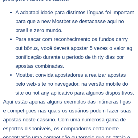
A adaptabilidade para distintos línguas foi important
para que a new Mostbet se destacasse aqui no
brasil e zero mundo.
Para sacar com reconhecimento os fundos carry
out bônus, você deverá apostar 5 vezes o valor ag
bonificação durante u período de thirty dias por
apostas combinadas.
Mostbet convida apostadores a realizar apostas
pelo web-site no navegador, na versão mobile do
site ou not any aplicativo para algunos dispositivos.
Aqui estão apenas alguns exemplos das inúmeras ligas
e competições nas quais os usuários podem fazer suas
apostas neste cassino. Com uma numerosa gama de
esportes disponíveis, os compradores certamente
encontrarão uma competição ou torneio que os atraia e