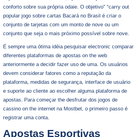
conforto sobre sua própria odaie. O objetivo” “carry out
popular jogo sobre cartas Bacará no Brasil é criar o
conjunto de tarjetas com um monto de nove ou um
conjunto que seja o mais próximo possível sobre nove.
É sempre uma ótima idéia pesquisar electronic comparar
diferentes plataformas de apostas on the web
anteriormente a decidir fazer uso de uma. Os usuários
devem considerar fatores como a reputação da
plataforma, medidas de segurança, interface de usuário
e suporte ao cliente ao escolher alguma plataforma de
apostas. Para começar the desfrutar dos jogos de
cassino on the internet na Mostbet, o primeiro passo é
registrar uma conta.
Apostas Esportivas