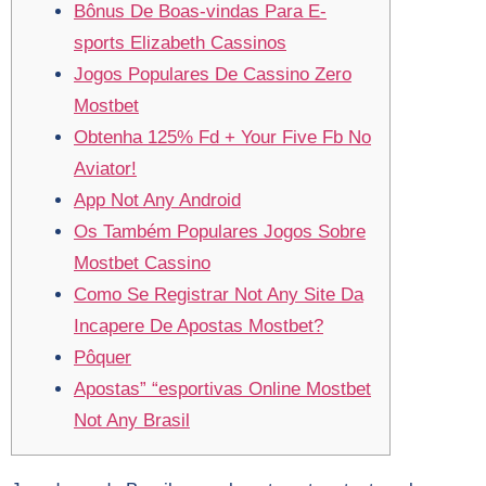
Bônus De Boas-vindas Para E-
sports Elizabeth Cassinos
Jogos Populares De Cassino Zero
Mostbet
Obtenha 125% Fd + Your Five Fb No
Aviator!
App Not Any Android
Os Também Populares Jogos Sobre
Mostbet Cassino
Como Se Registrar Not Any Site Da
Incapere De Apostas Mostbet?
Pôquer
Apostas” “esportivas Online Mostbet
Not Any Brasil