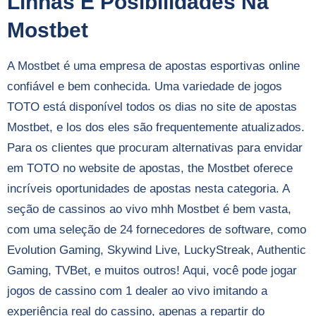
Linhas E Posibilidades Na
Mostbet
A Mostbet é uma empresa de apostas esportivas online
confiável e bem conhecida. Uma variedade de jogos
TOTO está disponível todos os dias no site de apostas
Mostbet, e los dos eles são frequentemente atualizados.
Para os clientes que procuram alternativas para envidar
em TOTO no website de apostas, the Mostbet oferece
incríveis oportunidades de apostas nesta categoria. A
seção de cassinos ao vivo mhh Mostbet é bem vasta,
com uma seleção de 24 fornecedores de software, como
Evolution Gaming, Skywind Live, LuckyStreak, Authentic
Gaming, TVBet, e muitos outros! Aqui, você pode jogar
jogos de cassino com 1 dealer ao vivo imitando a
experiência real do cassino, apenas a repartir do