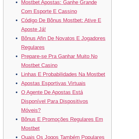
Mostbet Apostas: Ganhe Grande
Com Esporte E Cassino
Código De Bônus Mostbet: Ative E
Aposte Já!
Bônus Afin De Novatos E Jogadores
Regulares
Prepare-se Pra Ganhar Muito No
Mostbet Casino
Linhas E Probabilidades Na Mostbet
Apostas Esportivas Virtuais
O Agente De Apostas Está
Disponível Para Dispositivos
Móveis?
Bônus E Promoções Regulares Em
Mostbet
Quais Os Jogos Também Populares