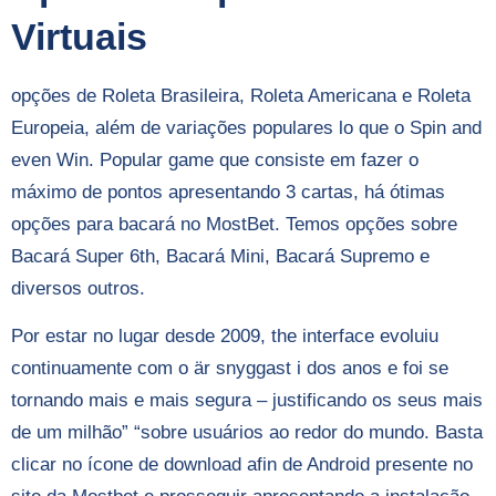
Virtuais
opções de Roleta Brasileira, Roleta Americana e Roleta
Europeia, além de variações populares lo que o Spin and
even Win. Popular game que consiste em fazer o
máximo de pontos apresentando 3 cartas, há ótimas
opções para bacará no MostBet. Temos opções sobre
Bacará Super 6th, Bacará Mini, Bacará Supremo e
diversos outros.
Por estar no lugar desde 2009, the interface evoluiu
continuamente com o är snyggast i dos anos e foi se
tornando mais e mais segura – justificando os seus mais
de um milhão” “sobre usuários ao redor do mundo. Basta
clicar no ícone de download afin de Android presente no