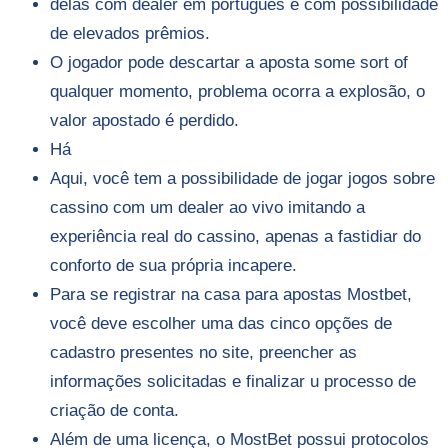
delas com dealer em português e com possibilidade
de elevados prêmios.
O jogador pode descartar a aposta some sort of
qualquer momento, problema ocorra a explosão, o
valor apostado é perdido.
Há
Aqui, você tem a possibilidade de jogar jogos sobre
cassino com um dealer ao vivo imitando a
experiência real do cassino, apenas a fastidiar do
conforto de sua própria incapere.
Para se registrar na casa para apostas Mostbet,
você deve escolher uma das cinco opções de
cadastro presentes no site, preencher as
informações solicitadas e finalizar u processo de
criação de conta.
Além de uma licença, o MostBet possui protocolos