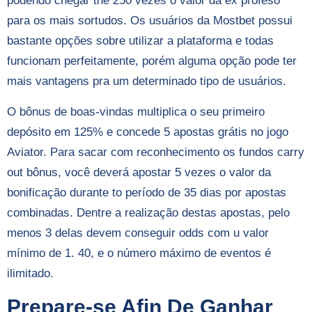
podendo chegar the 250 vezes o valor da ex profeso
para os mais sortudos. Os usuários da Mostbet possui
bastante opções sobre utilizar a plataforma e todas
funcionam perfeitamente, porém alguma opção pode ter
mais vantagens pra um determinado tipo de usuários.
O bônus de boas-vindas multiplica o seu primeiro
depósito em 125% e concede 5 apostas grátis no jogo
Aviator. Para sacar com reconhecimento os fundos carry
out bônus, você deverá apostar 5 vezes o valor da
bonificação durante to período de 35 dias por apostas
combinadas. Dentre a realização destas apostas, pelo
menos 3 delas devem conseguir odds com u valor
mínimo de 1. 40, e o número máximo de eventos é
ilimitado.
Prepare-se Afin De Ganhar