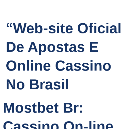
“Web-site Oficial
De Apostas E
Online Cassino
No Brasil
Mostbet Br:
Cassino On-line