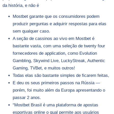
da história, e não é
Mostbet garante que os consumidores podem
produzir perguntas e adquirir respostas para elas
sem qualquer caso.
A seção de cassinos ao vivo em Mostbet é
bastante vasta, com uma seleção de twenty four
fornecedores de application, como Evolution
Gambling, Skywind Live, LuckyStreak, Authentic
Gaming, TVBet, e muitos outros!
Todas elas são bastante simples de ficarem feitas,
E deu os seus primeiros passos na Rússia —
porém, foi muito além da Europa apresentando o
passar 2 anos.
“Mostbet Brasil é uma plataforma de apostas
esportivas online o qual permite aos usuários