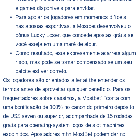
e games disponíveis para envidar.
Para apoiar os jogadores em momentos difíceis
nas apostas esportivas, a Mostbet desenvolveu o
bônus Lucky Loser, que concede apostas grátis se
você esteja em uma maré de albur.
Como resultado, esta expresamente acarreta algum
risco, mas pode se tornar compensado se um seu
palpite estiver correto.
Os jogadores são orientados a ler at the entender os
termos antes de aproveitar qualquer benefício. Para os
frequentadores sobre cassinos, a Mostbet” “conta com
uma bonificação de 100% no canon do primeiro depósito
de US$ seven ou superior, acompanhada de 15 rodadas
grátis para operating-system jogos de slot machines
escolhidos. Apostadores mhh MostBet podem dar no