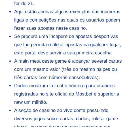
för de 21.
Aqui estão apenas alguns exemplos das inúmeras
ligas e competições nas quais os usuários podem
fazer suas apostas neste cassino.
Se procura uma incapere de apostas desportivas
que lhe permita realizar apostas na qualquer lugar,
este portal deve servir a sua primeira escolha.
A main meta deste game é alcançar several cartas
com um mesmo valor (três do mesmo naipes ou
três cartas com números consecutivos).
Dados mostram la cual o número para usuários
registrados no site oficial do Mostbet é superior a
new um milhão.
A seção de cassino ao vivo conta possuindo
diversos jogos sobre cartas, dados, roleta, game
shows, no meio de outros que acontecem em