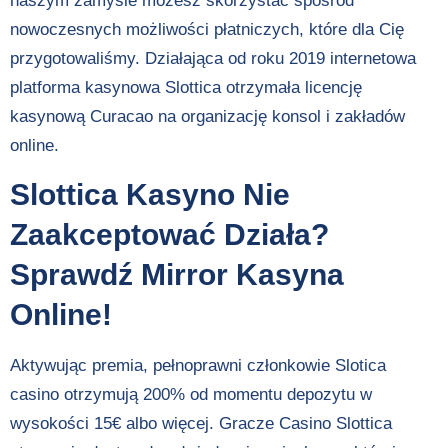
naszym zamysle możesz skorzystać spośród
nowoczesnych możliwości płatniczych, które dla Cię
przygotowaliśmy. Działająca od roku 2019 internetowa
platforma kasynowa Slottica otrzymała licencję
kasynową Curacao na organizację konsol i zakładów
online.
Slottica Kasyno Nie
Zaakceptować Działa?
Sprawdź Mirror Kasyna
Online!
Aktywując premia, pełnoprawni członkowie Slotica
casino otrzymują 200% od momentu depozytu w
wysokości 15€ albo więcej. Gracze Casino Slottica