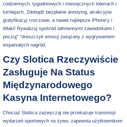
codziennych, tygodniowych i miesięcznych loteriach i
turniejach. Zdobądź bezpłatne annoying, atrakcyjne
gratyfikacyj rzeczowe, a nawet najlepsze iPhone’y i
iMaki! Rywalizuj spośród odmiennymi zawodnikami i
poczuj” “dreszczyk emocji związany z wygrywaniem
wspaniałych nagród.
Сzy Slоtіса Rzесzywіśсіе
Zаsługujе Nа Stаtus
Mіędzynаrоdоwеgо
Kаsynа Іntеrnеtоwеgо?
Chociaż Slottica zazwyczaj nie przekazuje transmisji
wydarzeń sportowych na żywo, zapewnia użytkownikom