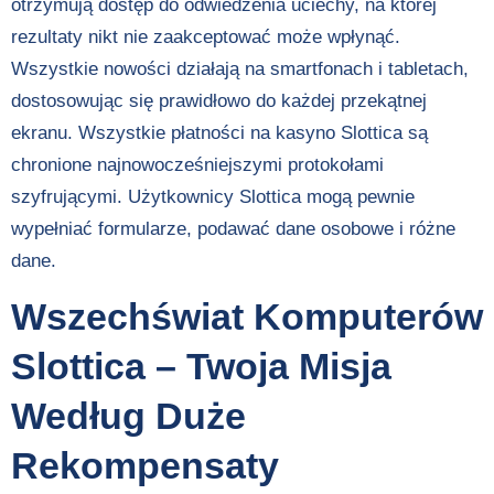
otrzymują dostęp do odwiedzenia uciechy, na której
rezultaty nikt nie zaakceptować może wpłynąć.
Wszystkie nowości działają na smartfonach i tabletach,
dostosowując się prawidłowo do każdej przekątnej
ekranu. Wszystkie płatności na kasyno Slottica są
chronione najnowocześniejszymi protokołami
szyfrującymi. Użytkownicy Slottica mogą pewnie
wypełniać formularze, podawać dane osobowe i różne
dane.
Wszechświat Komputerów
Slottica – Twoja Misja
Według Duże
Rekompensaty