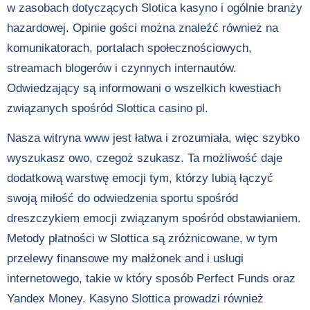
w zasobach dotyczących Slotica kasyno i ogólnie branży
hazardowej. Opinie gości można znaleźć również na
komunikatorach, portalach społecznościowych,
streamach blogerów i czynnych internautów.
Odwiedzający są informowani o wszelkich kwestiach
związanych spośród Slottica casino pl.
Nasza witryna www jest łatwa i zrozumiała, więc szybko
wyszukasz owo, czegoż szukasz. Ta możliwość daje
dodatkową warstwę emocji tym, którzy lubią łączyć
swoją miłość do odwiedzenia sportu spośród
dreszczykiem emocji związanym spośród obstawianiem.
Metody płatności w Slottica są zróżnicowane, w tym
przelewy finansowe my małżonek and i usługi
internetowego, takie w który sposób Perfect Funds oraz
Yandex Money. Kasyno Slottica prowadzi również