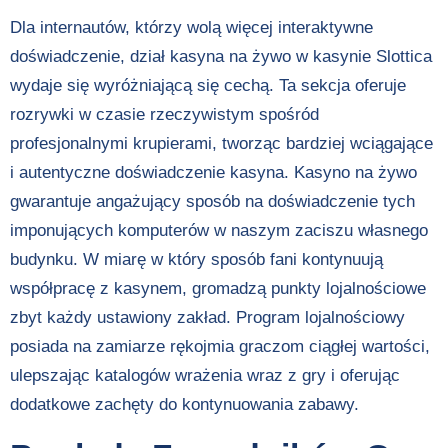
Dla internautów, którzy wolą więcej interaktywne
doświadczenie, dział kasyna na żywo w kasynie Slottica
wydaje się wyróżniającą się cechą. Ta sekcja oferuje
rozrywki w czasie rzeczywistym spośród
profesjonalnymi krupierami, tworząc bardziej wciągające
i autentyczne doświadczenie kasyna. Kasyno na żywo
gwarantuje angażujący sposób na doświadczenie tych
imponujących komputerów w naszym zaciszu własnego
budynku. W miarę w który sposób fani kontynuują
współpracę z kasynem, gromadzą punkty lojalnościowe
zbyt każdy ustawiony zakład. Program lojalnościowy
posiada na zamiarze rękojmia graczom ciągłej wartości,
ulepszając katalogów wrażenia wraz z gry i oferując
dodatkowe zachęty do kontynuowania zabawy.