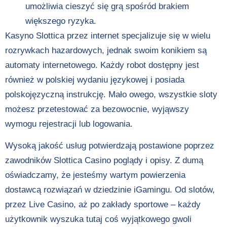
umożliwia cieszyć się grą spośród brakiem
większego ryzyka.
Kasyno Slottica przez internet specjalizuje się w wielu
rozrywkach hazardowych, jednak swoim konikiem są
automaty internetowego. Każdy robot dostępny jest
również w polskiej wydaniu językowej i posiada
polskojęzyczną instrukcję. Mało owego, wszystkie sloty
możesz przetestować za bezowocnie, wyjąwszy
wymogu rejestracji lub logowania.
Wysoką jakość usług potwierdzają postawione poprzez
zawodników Slottica Casino poglądy i opisy. Z dumą
oświadczamy, że jesteśmy wartym powierzenia
dostawcą rozwiązań w dziedzinie iGamingu. Od slotów,
przez Live Casino, aż po zakłady sportowe – każdy
użytkownik wyszuka tutaj coś wyjątkowego gwoli