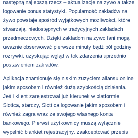
następną najlepszą rzecz – aktualizacje na żywo a także
logowanie bonus statystyki. Popularność zakładów na
żywo powstaje spośród wyjątkowych możliwości, które
stwarzają, niedostępnych w tradycyjnych zakładach
przedmeczowych. Dzięki zakładom na żywo fani mogą
uważnie obserwować pierwsze minuty bądź pół godziny
rozrywki, uzyskując wgląd w tok zdarzenia uprzednio
postawieniem zakładów.
Aplikacja znamionuje się niskim zużyciem aliansu online
jakim sposobem i również dużą szybkością działania.
Jeśli klient zarejestrował już kierunek w platformie
Slotica, starczy, Slottica logowanie jakim sposobem i
również zagra wraz ze swojego własnego konta
bankowego. Pierwsi użytkownicy muszą wyłącznie
wypełnić blankiet rejestracyjny, zaakceptować przepis